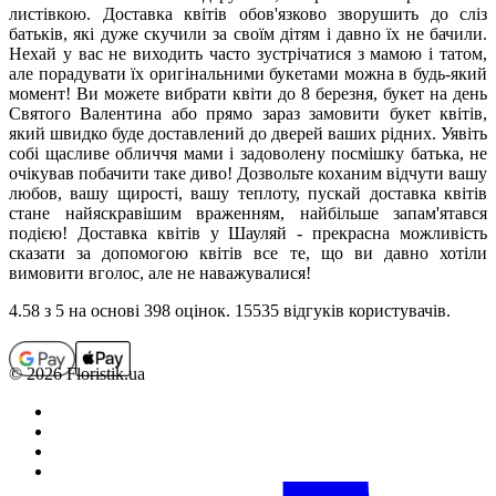
листівкою. Доставка квітів обов'язково зворушить до сліз
батьків, які дуже скучили за своїм дітям і давно їх не бачили.
Нехай у вас не виходить часто зустрічатися з мамою і татом,
але порадувати їх оригінальними букетами можна в будь-який
момент! Ви можете вибрати квіти до 8 березня, букет на день
Святого Валентина або прямо зараз замовити букет квітів,
який швидко буде доставлений до дверей ваших рідних. Уявіть
собі щасливе обличчя мами і задоволену посмішку батька, не
очікував побачити таке диво! Дозвольте коханим відчути вашу
любов, вашу щирості, вашу теплоту, пускай доставка квітів
стане найяскравішим враженням, найбільше запам'ятався
подією! Доставка квітів у Шауляй - прекрасна можливість
сказати за допомогою квітів все те, що ви давно хотіли
вимовити вголос, але не наважувалися!
4.58
з 5 на основi 398 оцiнок. 15535 відгуків користувачiв.
© 2026 Floristik.ua