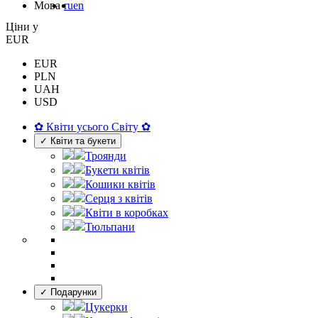
Мова
ru
en
Цiни у
EUR
EUR
PLN
UAH
USD
✿ Квіти усього Світу ✿
✓ Квіти та букети
Троянди
Букети квітів
Кошики квітів
Серця з квітів
Квіти в коробках
Тюльпани
✓ Подарунки
Цукерки