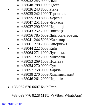
+38032 243 9009
Львів
+38048 788 1009
Одеса
+38036 243 8008
Рівне
+38035 242 1009
Тернопіль
+38055 239 8008
Херсон
+38047 251 1009
Черкаси
+38037 290 5008
Чернівці
+38043 252 7009
Вінниця
+38056 785 6009
Дніпропетровськ
+38041 244 5008
Житомир
+38061 270 7008
Запоріжжя
+38044 222 6008
Київ
+38064 271 1009
Луганськ
+38051 272 7009
Миколаїв
+38053 269 1008
Полтава
+38054 270 9009
Суми
+38057 758 9009
Харків
+38038 270 5009
Хмельницький
+38046 261 2009
Чернігів
+38 067 630 6607
КиївСтар
+38 099 776 8228
МТС ✓(Viber, WhatsApp)
всі контакти