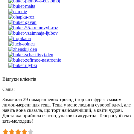
Відгуки клієнтів
Саша
:
Замовила 29 помаранчевих троянд і торт-птіфур зі смаком
лимон-меренг для тещі. Теща у мене людина суворої вдачі, але
навіть вона сказала, що торт найсмачніший, а квіти чудові.
Доставка прийшла вчасно, упаковка акуратна. Тепер я у її очах
зять-молодець!