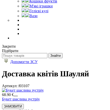
Кошики фруктів
М'які іграшки
Гелієві кулі
Вази
Закрити
Підібрати
Допомогти ЗСУ
Доставка квітів Шауляй
Артикул: f03107
68.90 €
Букет щаслива зустріч