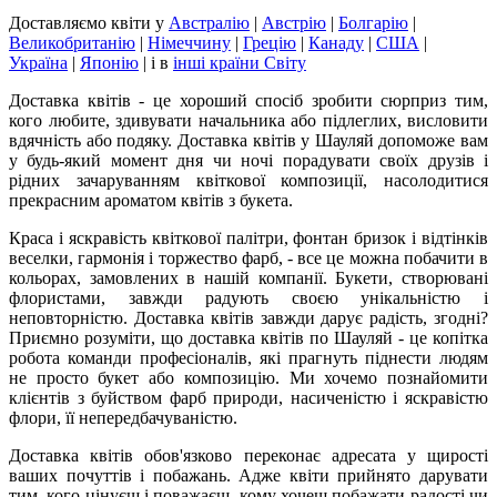
Доставляємо квіти
у
Австралію
|
Австрію
|
Болгарію
|
Великобританію
|
Німеччину
|
Грецію
|
Канаду
|
США
|
Україна
|
Японію
|
і в
інші країни Світу
Доставка квітів - це хороший спосіб зробити сюрприз тим,
кого любите, здивувати начальника або підлеглих, висловити
вдячність або подяку. Доставка квітів у Шауляй допоможе вам
у будь-який момент дня чи ночі порадувати своїх друзів і
рідних зачаруванням квіткової композиції, насолодитися
прекрасним ароматом квітів з букета.
Краса і яскравість квіткової палітри, фонтан бризок і відтінків
веселки, гармонія і торжество фарб, - все це можна побачити в
кольорах, замовлених в нашій компанії. Букети, створювані
флористами, завжди радують своєю унікальністю і
неповторністю. Доставка квітів завжди дарує радість, згодні?
Приємно розуміти, що доставка квітів по Шауляй - це копітка
робота команди професіоналів, які прагнуть піднести людям
не просто букет або композицію. Ми хочемо познайомити
клієнтів з буйством фарб природи, насиченістю і яскравістю
флори, її непередбачуваністю.
Доставка квітів обов'язково переконає адресата у щирості
ваших почуттів і побажань. Адже квіти прийнято дарувати
тим, кого цінуєш і поважаєш, кому хочеш побажати радості чи