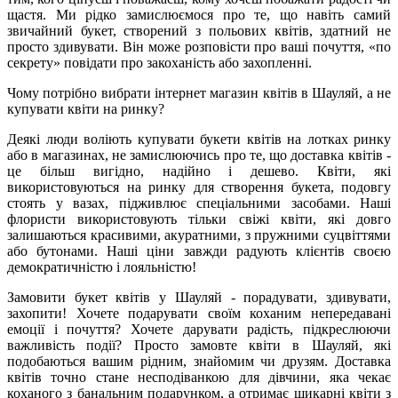
щастя. Ми рідко замислюємося про те, що навіть самий
звичайний букет, створений з польових квітів, здатний не
просто здивувати. Він може розповісти про ваші почуття, «по
секрету» повідати про закоханість або захопленні.
Чому потрібно вибрати інтернет магазин квітів в Шауляй, а не
купувати квіти на ринку?
Деякі люди воліють купувати букети квітів на лотках ринку
або в магазинах, не замислюючись про те, що доставка квітів -
це більш вигідно, надійно і дешево. Квіти, які
використовуються на ринку для створення букета, подовгу
стоять у вазах, підживлює спеціальними засобами. Наші
флористи використовують тільки свіжі квіти, які довго
залишаються красивими, акуратними, з пружними суцвіттями
або бутонами. Наші ціни завжди радують клієнтів своєю
демократичністю і лояльністю!
Замовити букет квітів у Шауляй - порадувати, здивувати,
захопити! Хочете подарувати своїм коханим непередавані
емоції і почуття? Хочете дарувати радість, підкреслюючи
важливість події? Просто замовте квіти в Шауляй, які
подобаються вашим рідним, знайомим чи друзям. Доставка
квітів точно стане несподіванкою для дівчини, яка чекає
коханого з банальним подарунком, а отримає шикарні квіти з