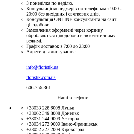
З понеділка по неділю.
Консультації менеджерів по телефонам з 9:00 -
20:00 без вихідних і святкових днів.
Консультація ONLINE консультанта на сайті
цілодобово.
Замовлення оформлені через корзину
обробляються цілодобово в автоматичному
режимі.
Графік доставок з 7:00 до 23:00
Адреси для листування:
info@floristik.ua
floristik.com.ua
606-756-361
Наші телефони
+38033 228 6008
Луцьк
+38062 349 8008
Донецьк
+38031 244 9009
Ужгород
+38034 273 9009
Івано-Франківськ
+38052 227 2009
Кіровоград