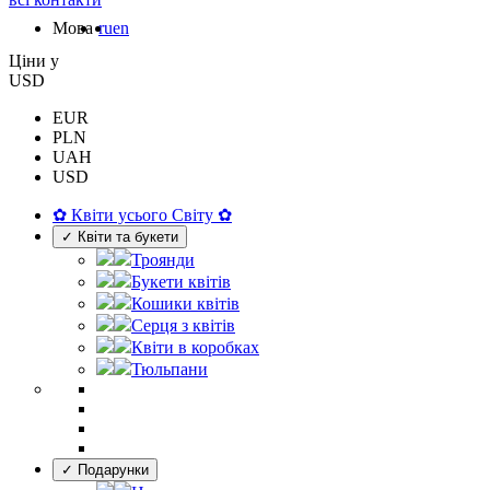
Мова
ru
en
Цiни у
USD
EUR
PLN
UAH
USD
✿ Квіти усього Світу ✿
✓ Квіти та букети
Троянди
Букети квітів
Кошики квітів
Серця з квітів
Квіти в коробках
Тюльпани
✓ Подарунки