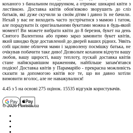
коханого з банальним подарунком, а отримає шикарні квіти з
листівкою. Доставка квітів обов'язково зворушить до сліз
батьків, які дуже скучили за своїм дітям і давно їх не бачили.
Нехай у вас не виходить часто зустрічатися з мамою і татом,
але порадувати їх оригінальними букетами можна в будь-який
момент! Ви можете вибрати квіти до 8 березня, букет на день
Святого Валентина або прямо зараз замовити букет квітів,
який швидко буде доставлений до дверей ваших рідних. Уявіть
собі щасливе обличчя мами і задоволену посмішку батька, не
очікував побачити таке диво! Дозвольте коханим відчути вашу
любов, вашу щирості, вашу теплоту, пускай доставка квітів
стане найяскравішим враженням, найбільше запам'ятався
подією! Доставка квітів у Парамарібо - прекрасна можливість
сказати за допомогою квітів все те, що ви давно хотіли
вимовити вголос, але не наважувалися!
4.45
з 5 на основi 275 оцiнок. 15535 відгуків користувачiв.
© 2026 Floristik.ua