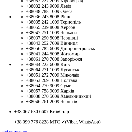
+38052 227 2009
Кіровоград
+38032 243 9009
Львів
+38048 788 1009
Одеса
+38036 243 8008
Рівне
+38035 242 1009
Тернопіль
+38055 239 8008
Херсон
+38047 251 1009
Черкаси
+38037 290 5008
Чернівці
+38043 252 7009
Вінниця
+38056 785 6009
Дніпропетровськ
+38041 244 5008
Житомир
+38061 270 7008
Запоріжжя
+38044 222 6008
Київ
+38064 271 1009
Луганськ
+38051 272 7009
Миколаїв
+38053 269 1008
Полтава
+38054 270 9009
Суми
+38057 758 9009
Харків
+38038 270 5009
Хмельницький
+38046 261 2009
Чернігів
+38 067 630 6607
КиївСтар
+38 099 776 8228
МТС ✓(Viber, WhatsApp)
всі контакти