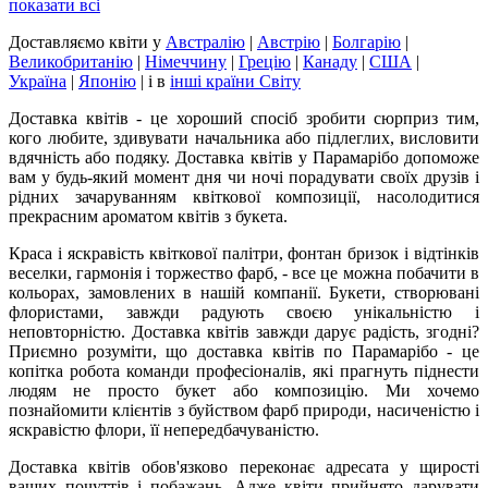
показати всі
Доставляємо квіти
у
Австралію
|
Австрію
|
Болгарію
|
Великобританію
|
Німеччину
|
Грецію
|
Канаду
|
США
|
Україна
|
Японію
|
і в
інші країни Світу
Доставка квітів - це хороший спосіб зробити сюрприз тим,
кого любите, здивувати начальника або підлеглих, висловити
вдячність або подяку. Доставка квітів у Парамарібо допоможе
вам у будь-який момент дня чи ночі порадувати своїх друзів і
рідних зачаруванням квіткової композиції, насолодитися
прекрасним ароматом квітів з букета.
Краса і яскравість квіткової палітри, фонтан бризок і відтінків
веселки, гармонія і торжество фарб, - все це можна побачити в
кольорах, замовлених в нашій компанії. Букети, створювані
флористами, завжди радують своєю унікальністю і
неповторністю. Доставка квітів завжди дарує радість, згодні?
Приємно розуміти, що доставка квітів по Парамарібо - це
копітка робота команди професіоналів, які прагнуть піднести
людям не просто букет або композицію. Ми хочемо
познайомити клієнтів з буйством фарб природи, насиченістю і
яскравістю флори, її непередбачуваністю.
Доставка квітів обов'язково переконає адресата у щирості
ваших почуттів і побажань. Адже квіти прийнято дарувати