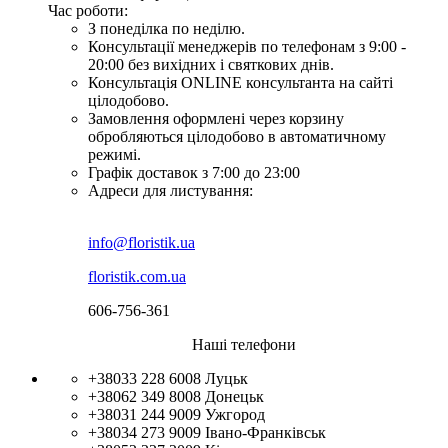
Час роботи:
З понеділка по неділю.
Консультації менеджерів по телефонам з 9:00 -
20:00 без вихідних і святкових днів.
Консультація ONLINE консультанта на сайті
цілодобово.
Замовлення оформлені через корзину
обробляються цілодобово в автоматичному
режимі.
Графік доставок з 7:00 до 23:00
Адреси для листування:
info@floristik.ua
floristik.com.ua
606-756-361
Наші телефони
+38033 228 6008
Луцьк
+38062 349 8008
Донецьк
+38031 244 9009
Ужгород
+38034 273 9009
Івано-Франківськ