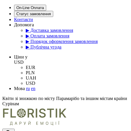
On-Line Оплата
Статус замовлення
Контакти
Допомога
▶ Доставка замовлення
▶ Оплата замовлення
▶ Порядок оформлення замовлення
▶ Публічна угода
Цiни у
USD
EUR
PLN
UAH
USD
Мова
ru
en
Квіти зі знижкою по місту Парамарібо та іншим містам країни
Сурінам