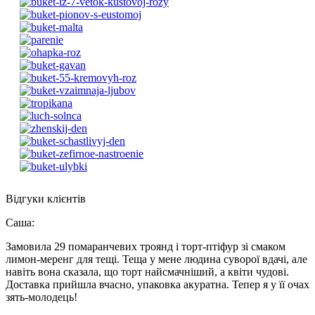
Відгуки клієнтів
Саша
:
Замовила 29 помаранчевих троянд і торт-птіфур зі смаком
лимон-меренг для тещі. Теща у мене людина суворої вдачі, але
навіть вона сказала, що торт найсмачніший, а квіти чудові.
Доставка прийшла вчасно, упаковка акуратна. Тепер я у її очах
зять-молодець!