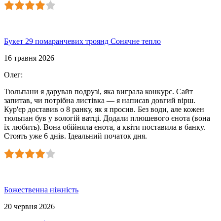
Букет 29 помаранчевих троянд Сонячне тепло
16 травня 2026
Олег
:
Тюльпани я дарував подрузі, яка виграла конкурс. Сайт
запитав, чи потрібна листівка — я написав довгий вірш.
Кур'єр доставив о 8 ранку, як я просив. Без води, але кожен
тюльпан був у вологій ватці. Додали плюшевого єнота (вона
їх любить). Вона обійняла єнота, а квіти поставила в банку.
Стоять уже 6 днів. Ідеальний початок дня.
Божественна ніжність
20 червня 2026