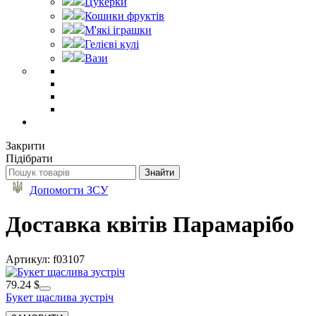
Цукерки
Кошики фруктів
М'які іграшки
Гелієві кулі
Вази
Закрити
Підібрати
Допомогти ЗСУ
Доставка квітів Парамарібо
Артикул: f03107
79.24 $
Букет щаслива зустріч