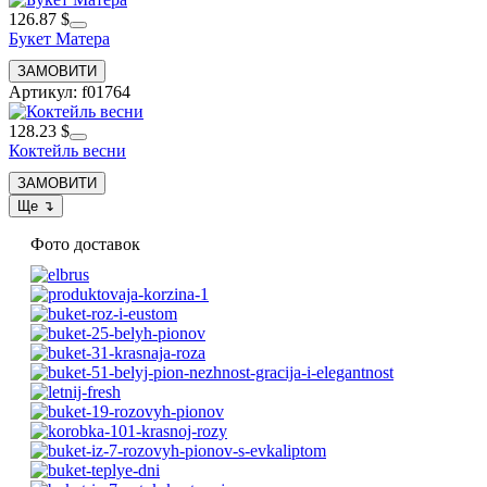
126.87 $
Букет Матера
Артикул: f01764
128.23 $
Коктейль весни
Фото доставок