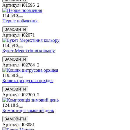
Артикул: f01595_2
114.59 $
Перше побачення
Артикул: f02071
114.59 $
Букет Мерехтіння кольору
Артикул: f02784_2
119.58 $
Кошик цитрусова орхідея
Артикул: f02300_2
124.18 $
Композиція зимовий день
Артикул: f03081