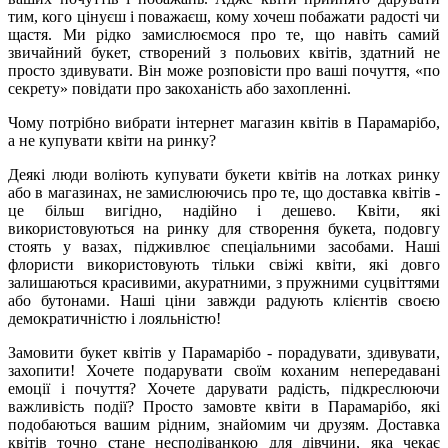
тим, кого цінуєш і поважаєш, кому хочеш побажати радості чи
щастя. Ми рідко замислюємося про те, що навіть самий
звичайний букет, створений з польових квітів, здатний не
просто здивувати. Він може розповісти про ваші почуття, «по
секрету» повідати про закоханість або захопленні.
Чому потрібно вибрати інтернет магазин квітів в Парамарібо,
а не купувати квіти на ринку?
Деякі люди воліють купувати букети квітів на лотках ринку
або в магазинах, не замислюючись про те, що доставка квітів -
це більш вигідно, надійно і дешево. Квіти, які
використовуються на ринку для створення букета, подовгу
стоять у вазах, підживлює спеціальними засобами. Наші
флористи використовують тільки свіжі квіти, які довго
залишаються красивими, акуратними, з пружними суцвіттями
або бутонами. Наші ціни завжди радують клієнтів своєю
демократичністю і лояльністю!
Замовити букет квітів у Парамарібо - порадувати, здивувати,
захопити! Хочете подарувати своїм коханим непередавані
емоції і почуття? Хочете дарувати радість, підкреслюючи
важливість події? Просто замовте квіти в Парамарібо, які
подобаються вашим рідним, знайомим чи друзям. Доставка
квітів точно стане несподіванкою для дівчини, яка чекає