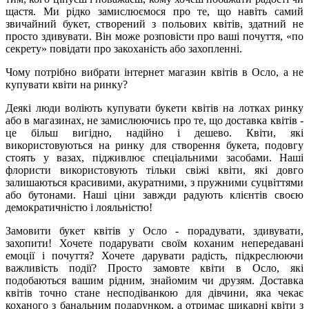
щастя. Ми рідко замислюємося про те, що навіть самий
звичайний букет, створений з польових квітів, здатний не
просто здивувати. Він може розповісти про ваші почуття, «по
секрету» повідати про закоханість або захопленні.
Чому потрібно вибрати інтернет магазин квітів в Осло, а не
купувати квіти на ринку?
Деякі люди воліють купувати букети квітів на лотках ринку
або в магазинах, не замислюючись про те, що доставка квітів -
це більш вигідно, надійно і дешево. Квіти, які
використовуються на ринку для створення букета, подовгу
стоять у вазах, підживлює спеціальними засобами. Наші
флористи використовують тільки свіжі квіти, які довго
залишаються красивими, акуратними, з пружними суцвіттями
або бутонами. Наші ціни завжди радують клієнтів своєю
демократичністю і лояльністю!
Замовити букет квітів у Осло - порадувати, здивувати,
захопити! Хочете подарувати своїм коханим непередавані
емоції і почуття? Хочете дарувати радість, підкреслюючи
важливість події? Просто замовте квіти в Осло, які
подобаються вашим рідним, знайомим чи друзям. Доставка
квітів точно стане несподіванкою для дівчини, яка чекає
коханого з банальним подарунком, а отримає шикарні квіти з