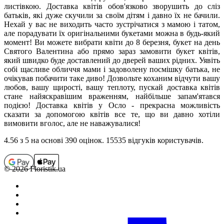
листівкою. Доставка квітів обов'язково зворушить до сліз
батьків, які дуже скучили за своїм дітям і давно їх не бачили.
Нехай у вас не виходить часто зустрічатися з мамою і татом,
але порадувати їх оригінальними букетами можна в будь-який
момент! Ви можете вибрати квіти до 8 березня, букет на день
Святого Валентина або прямо зараз замовити букет квітів,
який швидко буде доставлений до дверей ваших рідних. Уявіть
собі щасливе обличчя мами і задоволену посмішку батька, не
очікував побачити таке диво! Дозвольте коханим відчути вашу
любов, вашу щирості, вашу теплоту, пускай доставка квітів
стане найяскравішим враженням, найбільше запам'ятався
подією! Доставка квітів у Осло - прекрасна можливість
сказати за допомогою квітів все те, що ви давно хотіли
вимовити вголос, але не наважувалися!
4.56
з 5 на основi 390 оцiнок. 15535 відгуків користувачiв.
© 2026 Floristik.ua