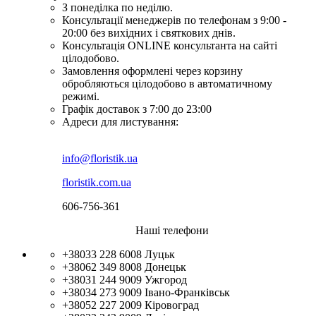
З понеділка по неділю.
Консультації менеджерів по телефонам з 9:00 -
20:00 без вихідних і святкових днів.
Консультація ONLINE консультанта на сайті
цілодобово.
Замовлення оформлені через корзину
обробляються цілодобово в автоматичному
режимі.
Графік доставок з 7:00 до 23:00
Адреси для листування:
info@floristik.ua
floristik.com.ua
606-756-361
Наші телефони
+38033 228 6008
Луцьк
+38062 349 8008
Донецьк
+38031 244 9009
Ужгород
+38034 273 9009
Івано-Франківськ
+38052 227 2009
Кіровоград