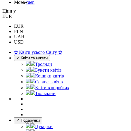
Мова
ru
en
Цiни у
EUR
EUR
PLN
UAH
USD
✿ Квіти усього Світу ✿
✓ Квіти та букети
Троянди
Букети квітів
Кошики квітів
Серця з квітів
Квіти в коробках
Тюльпани
✓ Подарунки
Цукерки