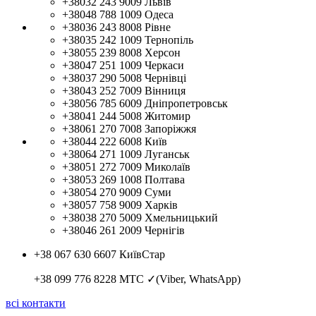
+38032 243 9009
Львів
+38048 788 1009
Одеса
+38036 243 8008
Рівне
+38035 242 1009
Тернопіль
+38055 239 8008
Херсон
+38047 251 1009
Черкаси
+38037 290 5008
Чернівці
+38043 252 7009
Вінниця
+38056 785 6009
Дніпропетровськ
+38041 244 5008
Житомир
+38061 270 7008
Запоріжжя
+38044 222 6008
Київ
+38064 271 1009
Луганськ
+38051 272 7009
Миколаїв
+38053 269 1008
Полтава
+38054 270 9009
Суми
+38057 758 9009
Харків
+38038 270 5009
Хмельницький
+38046 261 2009
Чернігів
+38 067 630 6607
КиївСтар
+38 099 776 8228
МТС ✓(Viber, WhatsApp)
всі контакти