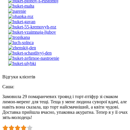
Відгуки клієнтів
Саша
:
Замовила 29 помаранчевих троянд і торт-птіфур зі смаком
лимон-меренг для тещі. Теща у мене людина суворої вдачі, але
навіть вона сказала, що торт найсмачніший, а квіти чудові.
Доставка прийшла вчасно, упаковка акуратна. Тепер я у її очах
зять-молодець!