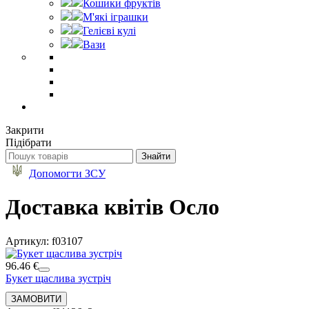
Кошики фруктів
М'які іграшки
Гелієві кулі
Вази
Закрити
Підібрати
Допомогти ЗСУ
Доставка квітів Осло
Артикул: f03107
96.46 €
Букет щаслива зустріч