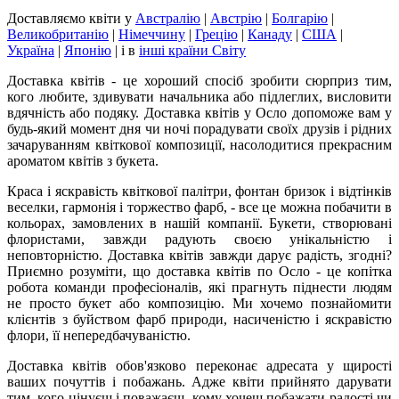
Доставляємо квіти
у
Австралію
|
Австрію
|
Болгарію
|
Великобританію
|
Німеччину
|
Грецію
|
Канаду
|
США
|
Україна
|
Японію
|
і в
інші країни Світу
Доставка квітів - це хороший спосіб зробити сюрприз тим,
кого любите, здивувати начальника або підлеглих, висловити
вдячність або подяку. Доставка квітів у Осло допоможе вам у
будь-який момент дня чи ночі порадувати своїх друзів і рідних
зачаруванням квіткової композиції, насолодитися прекрасним
ароматом квітів з букета.
Краса і яскравість квіткової палітри, фонтан бризок і відтінків
веселки, гармонія і торжество фарб, - все це можна побачити в
кольорах, замовлених в нашій компанії. Букети, створювані
флористами, завжди радують своєю унікальністю і
неповторністю. Доставка квітів завжди дарує радість, згодні?
Приємно розуміти, що доставка квітів по Осло - це копітка
робота команди професіоналів, які прагнуть піднести людям
не просто букет або композицію. Ми хочемо познайомити
клієнтів з буйством фарб природи, насиченістю і яскравістю
флори, її непередбачуваністю.
Доставка квітів обов'язково переконає адресата у щирості
ваших почуттів і побажань. Адже квіти прийнято дарувати
тим, кого цінуєш і поважаєш, кому хочеш побажати радості чи