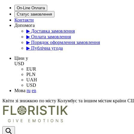
On-Line Оплата
Статус замовлення
Контакти
Допомога
▶ Доставка замовлення
▶ Оплата замовлення
▶ Порядок оформлення замовлення
▶ Публічна угода
Цiни у
USD
EUR
PLN
UAH
USD
Мова
ru
en
Квіти зі знижкою по місту Колумбус та іншим містам країни 