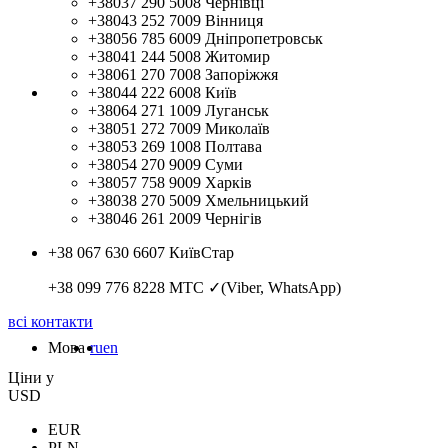
+38037 290 5008
Чернівці
+38043 252 7009
Вінниця
+38056 785 6009
Дніпропетровськ
+38041 244 5008
Житомир
+38061 270 7008
Запоріжжя
+38044 222 6008
Київ
+38064 271 1009
Луганськ
+38051 272 7009
Миколаїв
+38053 269 1008
Полтава
+38054 270 9009
Суми
+38057 758 9009
Харків
+38038 270 5009
Хмельницький
+38046 261 2009
Чернігів
+38 067 630 6607
КиївСтар
+38 099 776 8228
МТС ✓(Viber, WhatsApp)
всі контакти
Мова
ru
en
Цiни у
USD
EUR
PLN