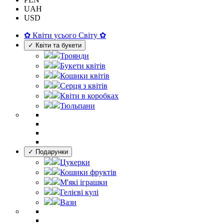
UAH
USD
✿ Квіти усього Світу ✿
✓ Квіти та букети
Троянди
Букети квітів
Кошики квітів
Серця з квітів
Квіти в коробках
Тюльпани
✓ Подарунки
Цукерки
Кошики фруктів
М'які іграшки
Гелієві кулі
Вази