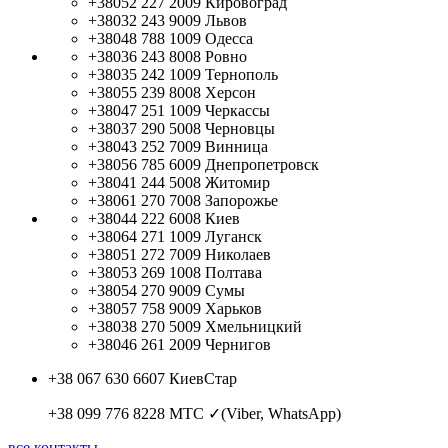
+38052 227 2009
Кировоград
+38032 243 9009
Львов
+38048 788 1009
Одесса
+38036 243 8008
Ровно
+38035 242 1009
Тернополь
+38055 239 8008
Херсон
+38047 251 1009
Черкассы
+38037 290 5008
Черновцы
+38043 252 7009
Винница
+38056 785 6009
Днепропетровск
+38041 244 5008
Житомир
+38061 270 7008
Запорожье
+38044 222 6008
Киев
+38064 271 1009
Луганск
+38051 272 7009
Николаев
+38053 269 1008
Полтава
+38054 270 9009
Сумы
+38057 758 9009
Харьков
+38038 270 5009
Хмельницкий
+38046 261 2009
Чернигов
+38 067 630 6607
КиевСтар
+38 099 776 8228
МТС ✓(Viber, WhatsApp)
все контакты