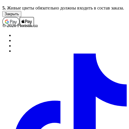
5.
Живые цветы обязательно должны входить в состав заказа.
Заказы, которые не содержат в своем составе цветочной
продукции (срезанные живые и комнатные цветы), не
принимаются, а ошибочно принятые подлежат
© 2026 Floristik.ua
аннулированию (с возвратом средств, если заказ был оплачен).
В отдельных случаях выполнение заказов, которые не
содержат в своем составе цветочной продукции, возможно
только по предварительному согласованию с менеджером.
6.
Полностью оформленным и принятым к выполнению,
считается заказ со статусом “Оплачен”.
Обработка заказов.
1.
Каждому заказу присваивается определенный статус,
который свидетельствует о том на какой стадии оформления
или выполнения находится заказ в данный момент времени.
2.
Статусы заказов изменяются круглосуточно в
автоматическом режиме. В связи с большой нагрузкой,
статусы заказов на 14 февраля, 8 марта, 12 мая, новый год
изменяются в течение 48 часов с момента установленной даты