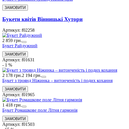
Букети квiтiв Вінницькі Хутори
Артикул: f02258
2 859 грн.
Букет Райдужний
Артикул: f01631
- 1 %
2 178 грн.
2 194 грн.
Букет з троянд Ніжинка – витонченість і подих кохання
Артикул: f01965
1 418 грн.
Букет Ромашкове поле Літня гармонія
Артикул: f01503