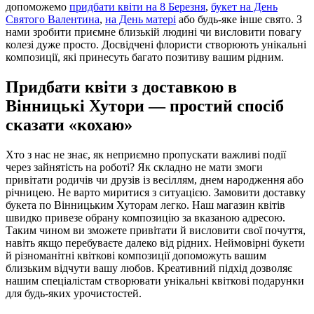
допоможемо
придбати квіти на 8 Березня
,
букет на День
Святого Валентина
,
на День матері
або будь-яке інше свято. З
нами зробити приємне близькій людині чи висловити повагу
колезі дуже просто. Досвідчені флористи створюють унікальні
композиції, які принесуть багато позитиву вашим рідним.
Придбати квіти з доставкою в
Вінницькі Хутори — простий спосіб
сказати «кохаю»
Хто з нас не знає, як неприємно пропускати важливі події
через зайнятість на роботі? Як складно не мати змоги
привітати родичів чи друзів із весіллям, днем народження або
річницею. Не варто миритися з ситуацією. Замовити доставку
букета по Вінницьким Хуторам легко. Наш магазин квітів
швидко привезе обрану композицію за вказаною адресою.
Таким чином ви зможете привітати й висловити свої почуття,
навіть якщо перебуваєте далеко від рідних. Неймовірні букети
й різноманітні квіткові композиції допоможуть вашим
близьким відчути вашу любов. Креативний підхід дозволяє
нашим спеціалістам створювати унікальні квіткові подарунки
для будь-яких урочистостей.