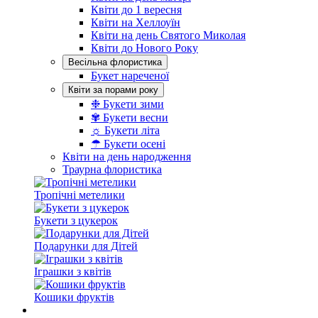
Квіти до 1 вересня
Квіти на Хеллоуїн
Квіти на день Святого Миколая
Квіти до Нового Року
Весільна флористика
Букет нареченої
Квіти за порами року
❉ Букети зими
✾ Букети весни
☼ Букети літа
☂ Букети осені
Квіти на день народження
Траурна флористика
Тропічні метелики
Букети з цукерок
Подарунки для Дітей
Іграшки з квітів
Кошики фруктів