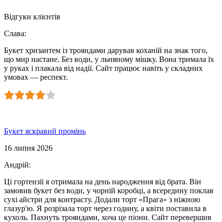
Відгуки клієнтів
Слава
:
Букет хризантем із трояндами дарував коханій на знак того,
що мир настане. Без води, у льняному мішку. Вона тримала їх
у руках і плакала від надії. Сайт працює навіть у складних
умовах — респект.
Букет яскравий промінь
16 липня 2026
Андрій
:
Ці гортензії я отримала на день народження від брата. Він
замовив букет без води, у чорній коробці, а всередину поклав
сухі айстри для контрасту. Додали торт «Прага» з ніжною
глазур'ю. Я розрізала торт через годину, а квіти поставила в
кухоль. Пахнуть трояндами, хоча це піони. Сайт перевершив