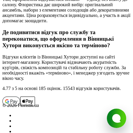
салону. Флористика дає широкий вибір: оригінальний
ансамбль, набори з елементами солодощів або декоративними
акцентами. Ціна розраховується індивідуально, а участь в акції
допомагає заощадити.
Де подивитися відгук про службу та
переконатися, що оформлення в
Вінницькі
Хутори
виконується якісно та терміново?
Відгуки клієнтів із
Вінницькі Хутори
доступні на сайті
інтернет-магазину. Користувачі відзначають акуратність
кур'єрів, свіжість композицій та стабільну роботу служби. За
необхідності вкажіть «терміново», і менеджер узгодить зручне
вікно часу.
4.77
з 5 на основi 185 оцiнок. 15543 відгуків користувачiв.
© 2026 Floristik.ua