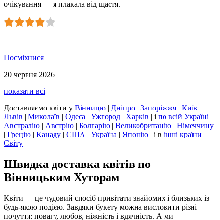
очікування — я плакала від щастя.
Посміхнися
20 червня 2026
показати всі
Доставляємо квіти
у
Вінницю
|
Дніпро
|
Запоріжжя
|
Київ
|
Львів
|
Миколаїв
|
Одеса
|
Ужгород
|
Харків
|
і
по всій Україні
Австралію
|
Австрію
|
Болгарію
|
Великобританію
|
Німеччину
|
Грецію
|
Канаду
|
США
|
Україна
|
Японію
|
і в
інші країни
Світу
Швидка доставка квітів по
Вінницьким Хуторам
Квіти — це чудовий спосіб привітати знайомих і близьких із
будь-якою подією. Завдяки букету можна висловити різні
почуття: повагу, любов, ніжність і вдячність. А ми