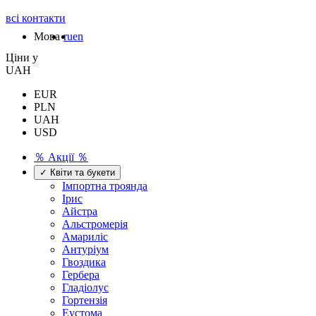
всі контакти
Мова
ru
en
Цiни у
UAH
EUR
PLN
UAH
USD
％ Акції ％
✓ Квіти та букети
Імпортна троянда
Ірис
Айстра
Альстромерія
Амариліс
Антуріум
Гвоздика
Гербера
Гладіолус
Гортензія
Еустома