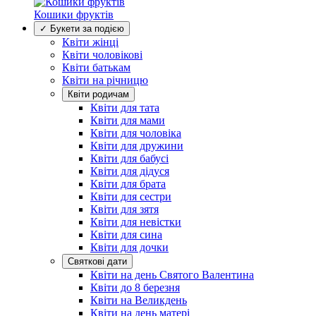
Кошики фруктів
✓ Букети за подією
Квіти жінці
Квіти чоловікові
Квіти батькам
Квіти на річницю
Квіти родичам
Квіти для тата
Квіти для мами
Квіти для чоловіка
Квіти для дружини
Квіти для бабусі
Квіти для дідуся
Квіти для брата
Квіти для сестри
Квіти для зятя
Квіти для невістки
Квіти для сина
Квіти для дочки
Святкові дати
Квіти на день Святого Валентина
Квіти до 8 березня
Квіти на Великдень
Квіти на день матері