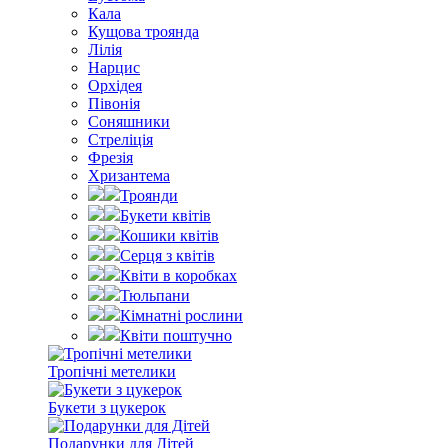
Кала
Кущова троянда
Лілія
Нарцис
Орхідея
Півонія
Соняшники
Стреліція
Фрезія
Хризантема
Троянди
Букети квітів
Кошики квітів
Серця з квітів
Квіти в коробках
Тюльпани
Кімнатні рослини
Квіти поштучно
Тропічні метелики
Букети з цукерок
Подарунки для Дітей