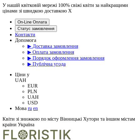
У нашій квітковій мережі 100% свіжі квіти за найкращими
цінами зі швидкою доставкою
X
On-Line Оплата
Статус замовлення
Контакти
Допомога
▶ Доставка замовлення
▶ Оплата замовлення
▶ Порядок оформлення замовлення
▶ Публічна угода
Цiни у
UAH
EUR
PLN
UAH
USD
Мова
ru
en
Квіти зі знижкою по місту Вінницькі Хутори та іншим містам
країни Україна