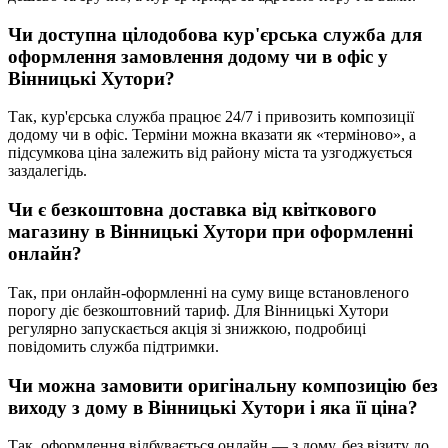
Чи доступна цілодобова кур'єрська служба для
оформлення замовлення додому чи в офіс у
Вінницькі Хутори
?
Так, кур'єрська служба працює 24/7 і привозить композиції
додому чи в офіс. Терміни можна вказати як «терміново», а
підсумкова ціна залежить від району міста та узгоджується
заздалегідь.
Чи є безкоштовна доставка від квіткового
магазину в
Вінницькі Хутори
при оформленні
онлайн?
Так, при онлайн-оформленні на суму вище встановленого
порогу діє безкоштовний тариф. Для Вінницькі Хутори
регулярно запускається акція зі знижкою, подробиці
повідомить служба підтримки.
Чи можна замовити оригінальну композицію без
виходу з дому в
Вінницькі Хутори
і яка її ціна?
Так, оформлення відбувається онлайн — з дому, без візиту до