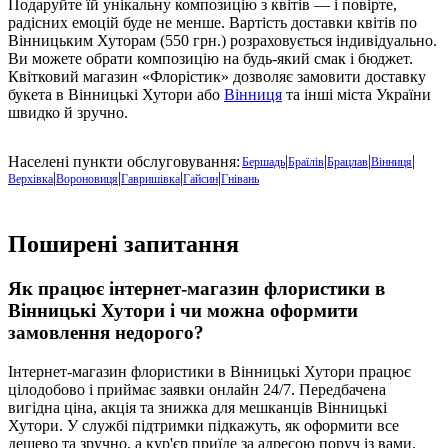
Подаруйте їй унікальну композицію з квітів — і повірте,
радісних емоцій буде не менше. Вартість доставки квітів по
Вінницьким Хуторам (550 грн.) розраховується індивідуально.
Ви можете обрати композицію на будь-який смак і бюджет.
Квітковий магазин «Флорістик» дозволяє замовити доставку
букета в Вінницькі Хутори або
Вінниця
та інші міста України
швидко й зручно.
|
|
|
|
Населені пункти обслуговування:
Бершадь
Браїлів
Брацлав
Вінниця
|
|
|
|
Верхівка
Вороновиця
Гавришівка
Гайсин
Гнівань
Поширені запитання
Як працює інтернет-магазин флористики в
Вінницькі Хутори
і чи можна оформити
замовлення недорого?
Інтернет-магазин флористики в
Вінницькі Хутори
працює
цілодобово і приймає заявки онлайн 24/7. Передбачена
вигідна ціна, акція та знижка для мешканців Вінницькі
Хутори. У службі підтримки підкажуть, як оформити все
дешево та зручно, а кур'єр приїде за адресою поруч із вами.