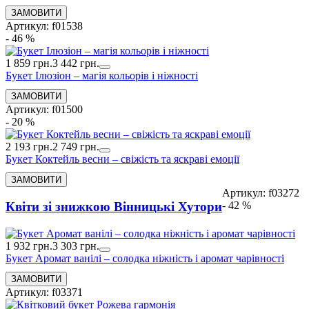
Артикул: f01538
- 46 %
1 859 грн.
3 442 грн.
Букет Ілюзіон – магія кольорів і ніжності
Артикул: f01500
- 20 %
2 193 грн.
2 749 грн.
Букет Коктейль весни – свіжість та яскраві емоції
Артикул: f03272
- 42 %
Квіти зі знижкою Вінницькі Хутори
1 932 грн.
3 303 грн.
Букет Аромат ванілі – солодка ніжність і аромат чарівності
Артикул: f03371