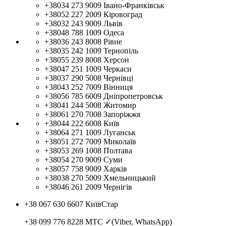
+38034 273 9009
Івано-Франківськ
+38052 227 2009
Кіровоград
+38032 243 9009
Львів
+38048 788 1009
Одеса
+38036 243 8008
Рівне
+38035 242 1009
Тернопіль
+38055 239 8008
Херсон
+38047 251 1009
Черкаси
+38037 290 5008
Чернівці
+38043 252 7009
Вінниця
+38056 785 6009
Дніпропетровськ
+38041 244 5008
Житомир
+38061 270 7008
Запоріжжя
+38044 222 6008
Київ
+38064 271 1009
Луганськ
+38051 272 7009
Миколаїв
+38053 269 1008
Полтава
+38054 270 9009
Суми
+38057 758 9009
Харків
+38038 270 5009
Хмельницький
+38046 261 2009
Чернігів
+38 067 630 6607
КиївСтар
+38 099 776 8228
МТС ✓(Viber, WhatsApp)