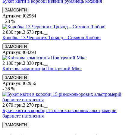
Букет квіти в коробці ніжний румянець кохання
Артикул: f02964
- 23 %
2 830 грн.
3 673 грн.
Коробка 13 Червоних Троянд – Символ Любові
Артикул: f03293
2 180 грн.
2 330 грн.
Квіткова композиція Повітряний Мікс
Артикул: f02956
- 36 %
2 079 грн.
3 270 грн.
Букет квіти в коробці 15 різнокольорових альстромерій
барвисте натхнення