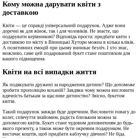
Кому можна дарувати квіти з
доставкою
Квіти — це справді універсальний подарунок. Адже вони
доречні як для жінок, так і для чоловіків. Не знаєте, що
подарувати керівникові? Відповідь проста: придбати квіти з
доставкою по місту в Вінницькі Хутори можна в кілька кліків.
А позитивних емоцій при цьому виникає безліч. І хто знає,
можливо, саме цей подарований букет стане поштовхом для
вашого підвищення.
Квіти на всі випадки життя
Як подякувати дружині за народження дитини? Що допоможе
зробити пропозицію коханій? Завдяки чому можна висловити
вдячність батькам за щасливе дитинство? Звісно, букетом
квітів.
Такий подарунок завжди буде доречним. Висловити повагу до
колег, співчуття знайомим, радість близьким можна за
допомогою квітів. Букет стане чудовим доповненням до будь-
якого презенту, а також може бути окремим подарунком. Не
вистачає коштів, щоб придбати каблучку дівчині? Не біда.