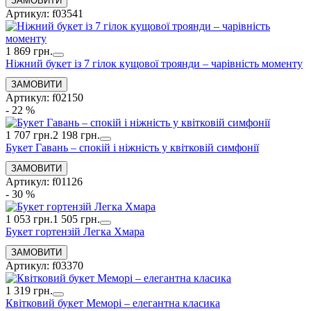
Артикул: f03541
1 869 грн.
Ніжний букет із 7 гілок кущової троянди – чарівність моменту
Артикул: f02150
- 22 %
1 707 грн.
2 198 грн.
Букет Гавань – спокій і ніжність у квітковій симфонії
Артикул: f01126
- 30 %
1 053 грн.
1 505 грн.
Букет гортензій Легка Хмара
Артикул: f03370
1 319 грн.
Квітковий букет Меморі – елегантна класика