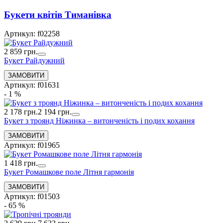
Букети квiтiв Тиманівка
Артикул: f02258
2 859 грн.
Букет Райдужний
Артикул: f01631
- 1 %
2 178 грн.
2 194 грн.
Букет з троянд Ніжинка – витонченість і подих кохання
Артикул: f01965
1 418 грн.
Букет Ромашкове поле Літня гармонія
Артикул: f01503
- 65 %