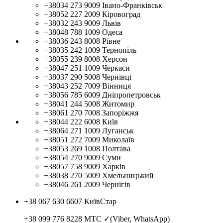
+38034 273 9009
Івано-Франківськ
+38052 227 2009
Кіровоград
+38032 243 9009
Львів
+38048 788 1009
Одеса
+38036 243 8008
Рівне
+38035 242 1009
Тернопіль
+38055 239 8008
Херсон
+38047 251 1009
Черкаси
+38037 290 5008
Чернівці
+38043 252 7009
Вінниця
+38056 785 6009
Дніпропетровськ
+38041 244 5008
Житомир
+38061 270 7008
Запоріжжя
+38044 222 6008
Київ
+38064 271 1009
Луганськ
+38051 272 7009
Миколаїв
+38053 269 1008
Полтава
+38054 270 9009
Суми
+38057 758 9009
Харків
+38038 270 5009
Хмельницький
+38046 261 2009
Чернігів
+38 067 630 6607
КиївСтар
+38 099 776 8228
МТС ✓(Viber, WhatsApp)