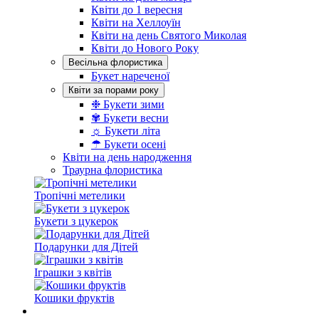
Квіти до 1 вересня
Квіти на Хеллоуїн
Квіти на день Святого Миколая
Квіти до Нового Року
Весільна флористика
Букет нареченої
Квіти за порами року
❉ Букети зими
✾ Букети весни
☼ Букети літа
☂ Букети осені
Квіти на день народження
Траурна флористика
Тропічні метелики
Букети з цукерок
Подарунки для Дітей
Іграшки з квітів
Кошики фруктів