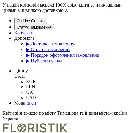
У нашій квітковій мережі 100% свіжі квіти за найкращими
цінами зі швидкою доставкою
X
On-Line Оплата
Статус замовлення
Контакти
Допомога
▶ Доставка замовлення
▶ Оплата замовлення
▶ Порядок оформлення замовлення
▶ Публічна угода
Цiни у
UAH
EUR
PLN
UAH
USD
Мова
ru
en
Квіти зі знижкою по місту Тиманівка та іншим містам країни
Україна