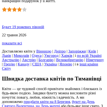
найкращий подарунок у її житті.
Букет 19 рожевих півоній
22 травня 2026
показати всі
Доставляємо квіти
у
Вінницю
|
Дніпро
|
Запоріжжя
|
Київ
|
Львів
|
Миколаїв
|
Одеса
|
Ужгород
|
Харків
|
і
по всій Україні
Австралію
|
Австрію
|
Болгарію
|
Великобританію
|
Німеччину
|
Грецію
|
Канаду
|
США
|
Україна
|
Японію
|
і в
інші країни
Світу
Швидка доставка квітів по Тиманівці
Квіти — це чудовий спосіб привітати знайомих і близьких із
будь-якою подією. Завдяки букету можна висловити різні
почуття: повагу, любов, ніжність і вдячність. А ми
допоможемо
придбати квіти на 8 Березня
,
букет на День
Святого Валентина
,
на День матері
або будь-яке інше свято. З