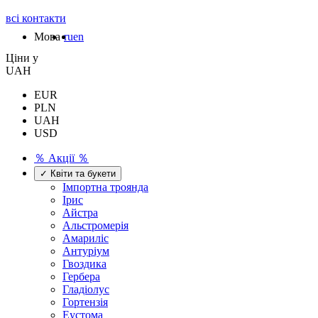
всі контакти
Мова
ru
en
Цiни у
UAH
EUR
PLN
UAH
USD
％ Акції ％
✓ Квіти та букети
Імпортна троянда
Ірис
Айстра
Альстромерія
Амариліс
Антуріум
Гвоздика
Гербера
Гладіолус
Гортензія
Еустома