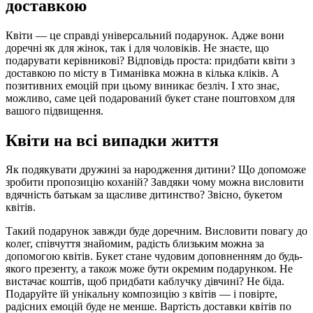
доставкою
Квіти — це справді універсальний подарунок. Адже вони
доречні як для жінок, так і для чоловіків. Не знаєте, що
подарувати керівникові? Відповідь проста: придбати квіти з
доставкою по місту в Тиманівка можна в кілька кліків. А
позитивних емоцій при цьому виникає безліч. І хто знає,
можливо, саме цей подарований букет стане поштовхом для
вашого підвищення.
Квіти на всі випадки життя
Як подякувати дружині за народження дитини? Що допоможе
зробити пропозицію коханій? Завдяки чому можна висловити
вдячність батькам за щасливе дитинство? Звісно, букетом
квітів.
Такий подарунок завжди буде доречним. Висловити повагу до
колег, співчуття знайомим, радість близьким можна за
допомогою квітів. Букет стане чудовим доповненням до будь-
якого презенту, а також може бути окремим подарунком. Не
вистачає коштів, щоб придбати каблучку дівчині? Не біда.
Подаруйте їй унікальну композицію з квітів — і повірте,
радісних емоцій буде не менше. Вартість доставки квітів по