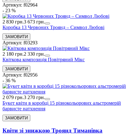
Артикул: f02964
- 23 %
2 830 грн.
3 673 грн.
Коробка 13 Червоних Троянд – Символ Любові
Артикул: f03293
2 180 грн.
2 330 грн.
Квіткова композиція Повітряний Мікс
Артикул: f02956
- 36 %
2 079 грн.
3 270 грн.
Букет квіти в коробці 15 різнокольорових альстромерій
барвисте натхнення
Квіти зі знижкою Троянд Тиманівка