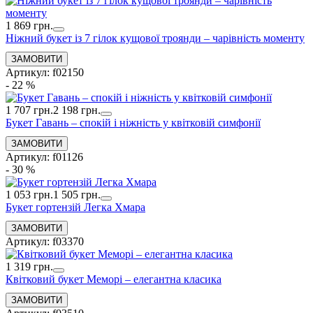
1 869 грн.
Ніжний букет із 7 гілок кущової троянди – чарівність моменту
Артикул: f02150
- 22 %
1 707 грн.
2 198 грн.
Букет Гавань – спокій і ніжність у квітковій симфонії
Артикул: f01126
- 30 %
1 053 грн.
1 505 грн.
Букет гортензій Легка Хмара
Артикул: f03370
1 319 грн.
Квітковий букет Меморі – елегантна класика