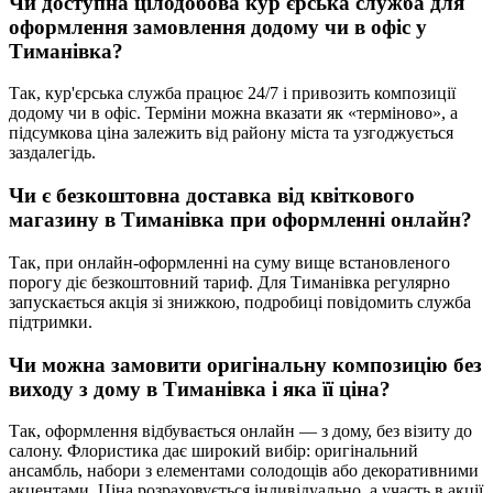
Чи доступна цілодобова кур'єрська служба для
оформлення замовлення додому чи в офіс у
Тиманівка
?
Так, кур'єрська служба працює 24/7 і привозить композиції
додому чи в офіс. Терміни можна вказати як «терміново», а
підсумкова ціна залежить від району міста та узгоджується
заздалегідь.
Чи є безкоштовна доставка від квіткового
магазину в
Тиманівка
при оформленні онлайн?
Так, при онлайн-оформленні на суму вище встановленого
порогу діє безкоштовний тариф. Для Тиманівка регулярно
запускається акція зі знижкою, подробиці повідомить служба
підтримки.
Чи можна замовити оригінальну композицію без
виходу з дому в
Тиманівка
і яка її ціна?
Так, оформлення відбувається онлайн — з дому, без візиту до
салону. Флористика дає широкий вибір: оригінальний
ансамбль, набори з елементами солодощів або декоративними
акцентами. Ціна розраховується індивідуально, а участь в акції