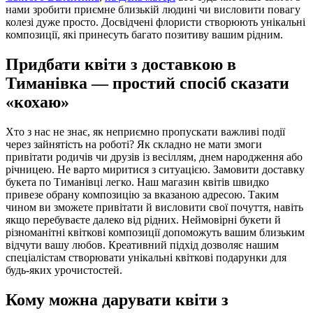
нами зробити приємне близькій людині чи висловити повагу
колезі дуже просто. Досвідчені флористи створюють унікальні
композиції, які принесуть багато позитиву вашим рідним.
Придбати квіти з доставкою в
Тиманівка — простий спосіб сказати
«кохаю»
Хто з нас не знає, як неприємно пропускати важливі події
через зайнятість на роботі? Як складно не мати змоги
привітати родичів чи друзів із весіллям, днем народження або
річницею. Не варто миритися з ситуацією. Замовити доставку
букета по Тиманівці легко. Наш магазин квітів швидко
привезе обрану композицію за вказаною адресою. Таким
чином ви зможете привітати й висловити свої почуття, навіть
якщо перебуваєте далеко від рідних. Неймовірні букети й
різноманітні квіткові композиції допоможуть вашим близьким
відчути вашу любов. Креативний підхід дозволяє нашим
спеціалістам створювати унікальні квіткові подарунки для
будь-яких урочистостей.
Кому можна дарувати квіти з