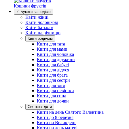
Кошики фруктів
✓ Букети за подією
Квіти жінці
Квіти чоловікові
Квіти батькам
Квіти на річницю
Квіти родичам
Квіти для тата
Квіти для мами
Квіти для чоловіка
Квіти для дружини
Квіти для бабусі
Квіти для дідуся
Квіти для брата
Квіти для сестри
Квіти для зятя
Квіти для невістки
Квіти для сина
Квіти для дочки
Святкові дати
Квіти на день Святого Валентина
Квіти до 8 березня
Квіти на Великдень
Квіти на день матері