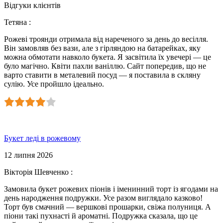
Відгуки клієнтів
Тетяна
:
Рожеві троянди отримала від нареченого за день до весілля.
Він замовляв без вази, але з гірляндою на батарейках, яку
можна обмотати навколо букета. Я засвітила їх увечері — це
було магічно. Квіти пахли ваніллю. Сайт попередив, що не
варто ставити в металевий посуд — я поставила в скляну
сулію. Усе пройшло ідеально.
Букет леді в рожевому
12 липня 2026
Вікторія Шевченко
:
Замовила букет рожевих піонів і іменинний торт із ягодами на
день народження подружки. Усе разом виглядало казково!
Торт був смачний — вершкові прошарки, свіжа полуниця. А
піони такі пухнасті й ароматні. Подружка сказала, що це