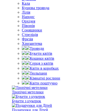
Кала
Кущова троянда
Лілія
Нарцис
Орхідея
Півонія
Соняшники
Стреліція
Фрезія
Хризантема
Троянди
Букети квітів
Кошики квітів
Серця з квітів
Квіти в коробках
Тюльпани
Кімнатні рослини
Квіти поштучно
Тропічні метелики
Букети з цукерок
Подарунки для Дітей