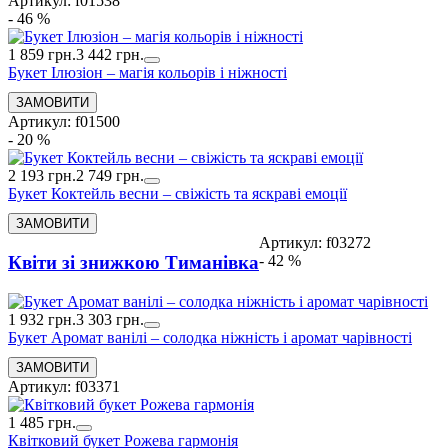
Артикул: f01538
- 46 %
1 859 грн.
3 442 грн.
Букет Ілюзіон – магія кольорів і ніжності
Артикул: f01500
- 20 %
2 193 грн.
2 749 грн.
Букет Коктейль весни – свіжість та яскраві емоції
Артикул: f03272
- 42 %
Квіти зі знижкою Тиманівка
1 932 грн.
3 303 грн.
Букет Аромат ванілі – солодка ніжність і аромат чарівності
Артикул: f03371
1 485 грн.
Квітковий букет Рожева гармонія