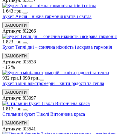
Артикул: f03117
1 643 грн.
Букет Ансія – ніжна гармонія квітів і світла
Артикул: f02266
1 823 грн.
Букет Теплі дні – сонячна ніжність і яскрава гармонія
Артикул: f03538
- 15 %
932 грн.
1 098 грн.
Букет з міні-альстромерій – квіти радості та тепла
Артикул: f03097
1 817 грн.
Стильний букет Тіволі Витончена краса
Артикул: f03541