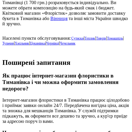
Тиманівці (1 700 грн.) розраховується індивідуально. Ви
можете обрати композицію на будь-який смак і бюджет.
Квітковий магазин «Флорістик» дозволяє замовити доставку
букета в Тиманівка або
Вінниця
та інші міста України швидко
й зручно.
|
|
|
|
Населені пункти обслуговування:
Сутиски
Теплик
Тиврів
Томашпіль
|
|
|
|
Тульчин
Хмільник
Цекинівка
Чернівці
Чечельник
Поширені запитання
Як працює інтернет-магазин флористики в
Тиманівка
і чи можна оформити замовлення
недорого?
Інтернет-магазин флористики в
Тиманівка
працює цілодобово
і приймає заявки онлайн 24/7. Передбачена вигідна ціна, акція
та знижка для мешканців Тиманівка. У службі підтримки
підкажуть, як оформити все дешево та зручно, а кур'єр приїде
за адресою поруч із вами.