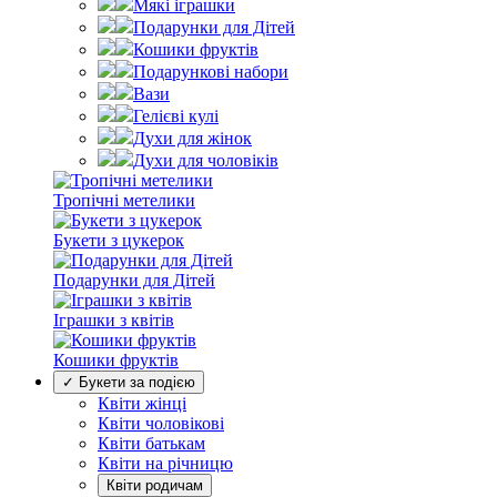
Мякі іграшки
Подарунки для Дітей
Кошики фруктів
Подарункові набори
Вази
Гелієві кулі
Духи для жінок
Духи для чоловіків
Тропічні метелики
Букети з цукерок
Подарунки для Дітей
Іграшки з квітів
Кошики фруктів
✓ Букети за подією
Квіти жінці
Квіти чоловікові
Квіти батькам
Квіти на річницю
Квіти родичам