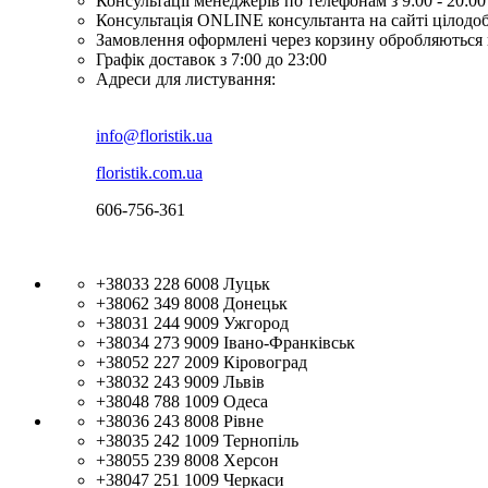
Консультації менеджерів по телефонам з 9:00 - 20:00
Консультація ONLINE консультанта на сайті цілодо
Замовлення оформлені через корзину обробляються 
Графік доставок з 7:00 до 23:00
Адреси для листування:
info@floristik.ua
floristik.com.ua
606-756-361
+38033 228 6008
Луцьк
+38062 349 8008
Донецьк
+38031 244 9009
Ужгород
+38034 273 9009
Івано-Франківськ
+38052 227 2009
Кіровоград
+38032 243 9009
Львів
+38048 788 1009
Одеса
+38036 243 8008
Рівне
+38035 242 1009
Тернопіль
+38055 239 8008
Херсон
+38047 251 1009
Черкаси