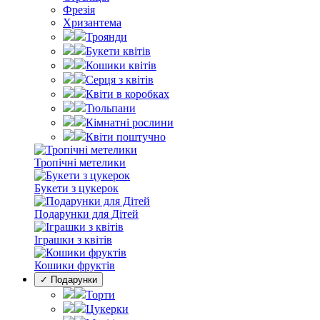
Фрезія
Хризантема
Троянди
Букети квітів
Кошики квітів
Серця з квітів
Квіти в коробках
Тюльпани
Кімнатні рослини
Квіти поштучно
Тропічні метелики
Букети з цукерок
Подарунки для Дітей
Іграшки з квітів
Кошики фруктів
✓ Подарунки
Торти
Цукерки