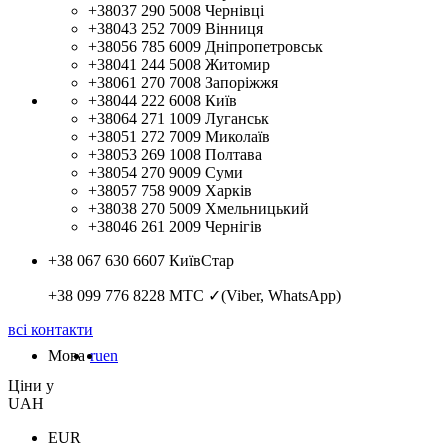
+38037 290 5008
Чернівці
+38043 252 7009
Вінниця
+38056 785 6009
Дніпропетровськ
+38041 244 5008
Житомир
+38061 270 7008
Запоріжжя
+38044 222 6008
Київ
+38064 271 1009
Луганськ
+38051 272 7009
Миколаїв
+38053 269 1008
Полтава
+38054 270 9009
Суми
+38057 758 9009
Харків
+38038 270 5009
Хмельницький
+38046 261 2009
Чернігів
+38 067 630 6607
КиївСтар
+38 099 776 8228
МТС ✓(Viber, WhatsApp)
всі контакти
Мова
ru
en
Цiни у
UAH
EUR