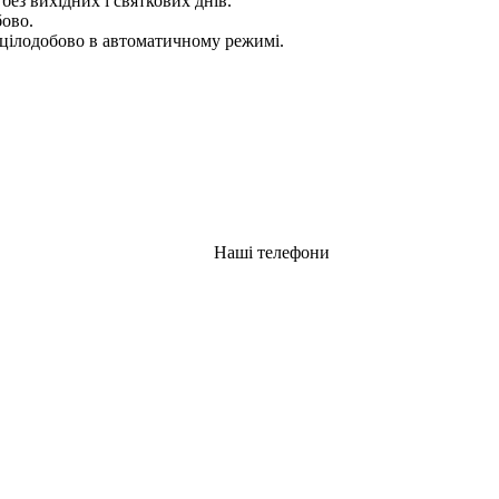
 без вихідних і святкових днів.
бово.
цілодобово в автоматичному режимі.
Наші телефони