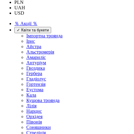
PLN
UAH
USD
％ Акції ％
✓ Квіти та букети
Імпортна троянда
Ірис
Айстра
Альстромерія
Амариліс
Антуріум
Гвоздика
Гербера
Гладіолус
Гортензія
Еустома
Кала
Кущова троянда
Лілія
Нарцис
Орхідея
Півонія
Соняшники
Стреліція