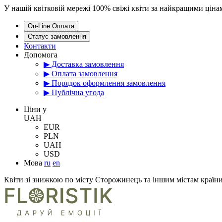
У нашій квітковій мережі 100% свіжі квіти за найкращими цін
On-Line Оплата
Статус замовлення
Контакти
Допомога
▶ Доставка замовлення
▶ Оплата замовлення
▶ Порядок оформлення замовлення
▶ Публічна угода
Цiни у
UAH
EUR
PLN
UAH
USD
Мова
ru
en
Квіти зі знижкою по місту Сторожинець та іншим містам країн