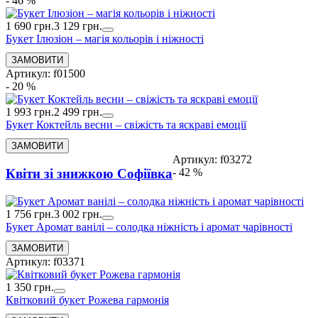
- 46 %
1 690 грн.
3 129 грн.
Букет Ілюзіон – магія кольорів і ніжності
Артикул: f01500
- 20 %
1 993 грн.
2 499 грн.
Букет Коктейль весни – свіжість та яскраві емоції
Артикул: f03272
- 42 %
Квіти зі знижкою Софіївка
1 756 грн.
3 002 грн.
Букет Аромат ванілі – солодка ніжність і аромат чарівності
Артикул: f03371
1 350 грн.
Квітковий букет Рожева гармонія