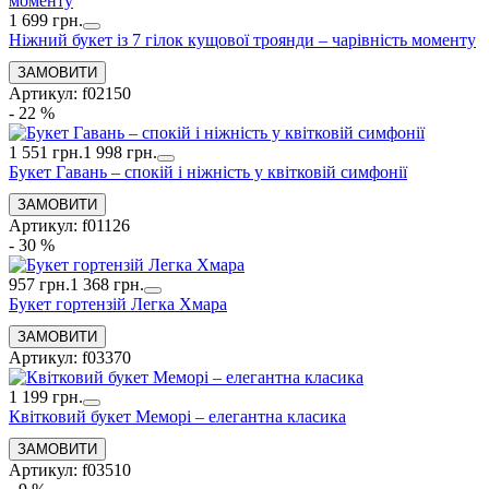
1 699 грн.
Ніжний букет із 7 гілок кущової троянди – чарівність моменту
Артикул: f02150
- 22 %
1 551 грн.
1 998 грн.
Букет Гавань – спокій і ніжність у квітковій симфонії
Артикул: f01126
- 30 %
957 грн.
1 368 грн.
Букет гортензій Легка Хмара
Артикул: f03370
1 199 грн.
Квітковий букет Меморі – елегантна класика
Артикул: f03510