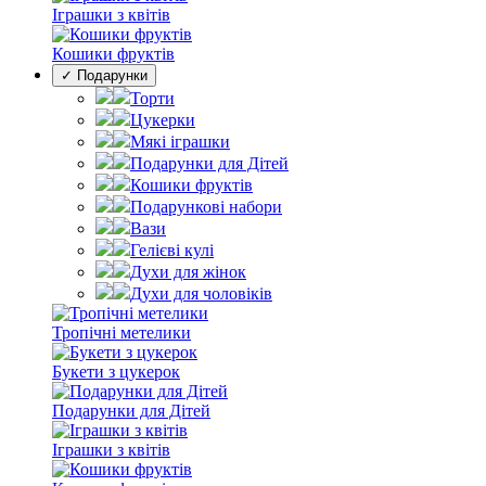
Іграшки з квітів
Кошики фруктів
✓ Подарунки
Торти
Цукерки
Мякі іграшки
Подарунки для Дітей
Кошики фруктів
Подарункові набори
Вази
Гелієві кулі
Духи для жінок
Духи для чоловіків
Тропічні метелики
Букети з цукерок
Подарунки для Дітей
Іграшки з квітів