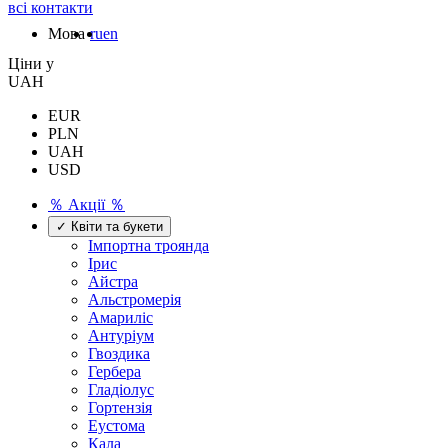
всі контакти
Мова
ru
en
Цiни у
UAH
EUR
PLN
UAH
USD
％ Акції ％
✓ Квіти та букети
Імпортна троянда
Ірис
Айстра
Альстромерія
Амариліс
Антуріум
Гвоздика
Гербера
Гладіолус
Гортензія
Еустома
Кала