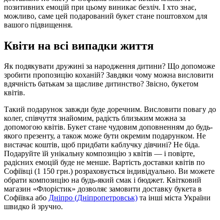
позитивних емоцій при цьому виникає безліч. І хто знає,
можливо, саме цей подарований букет стане поштовхом для
вашого підвищення.
Квіти на всі випадки життя
Як подякувати дружині за народження дитини? Що допоможе
зробити пропозицію коханій? Завдяки чому можна висловити
вдячність батькам за щасливе дитинство? Звісно, букетом
квітів.
Такий подарунок завжди буде доречним. Висловити повагу до
колег, співчуття знайомим, радість близьким можна за
допомогою квітів. Букет стане чудовим доповненням до будь-
якого презенту, а також може бути окремим подарунком. Не
вистачає коштів, щоб придбати каблучку дівчині? Не біда.
Подаруйте їй унікальну композицію з квітів — і повірте,
радісних емоцій буде не менше. Вартість доставки квітів по
Софіївці (1 150 грн.) розраховується індивідуально. Ви можете
обрати композицію на будь-який смак і бюджет. Квітковий
магазин «Флорістик» дозволяє замовити доставку букета в
Софіївка або
Дніпро (Дніпропетровськ)
та інші міста України
швидко й зручно.