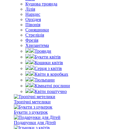
Кущова троянда
Лілія
Нарцис
Орхідея
Півонія
Соняшники
Стреліція
Фрезія
Хризантема
Троянди
Букети квітів
Кошики квітів
Серця з квітів
Квіти в коробках
Тюльпани
Кімнатні рослини
Квіти поштучно
Тропічні метелики
Букети з цукерок
Подарунки для Дітей