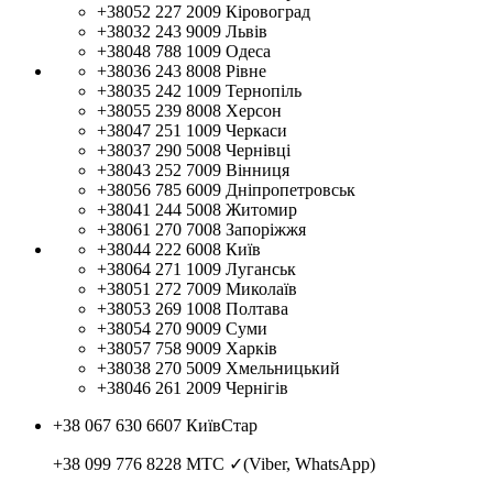
+38052 227 2009
Кіровоград
+38032 243 9009
Львів
+38048 788 1009
Одеса
+38036 243 8008
Рівне
+38035 242 1009
Тернопіль
+38055 239 8008
Херсон
+38047 251 1009
Черкаси
+38037 290 5008
Чернівці
+38043 252 7009
Вінниця
+38056 785 6009
Дніпропетровськ
+38041 244 5008
Житомир
+38061 270 7008
Запоріжжя
+38044 222 6008
Київ
+38064 271 1009
Луганськ
+38051 272 7009
Миколаїв
+38053 269 1008
Полтава
+38054 270 9009
Суми
+38057 758 9009
Харків
+38038 270 5009
Хмельницький
+38046 261 2009
Чернігів
+38 067 630 6607
КиївСтар
+38 099 776 8228
МТС ✓(Viber, WhatsApp)