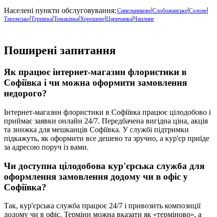
|
|
|
Населені пункти обслуговування:
Синельникове
Слобожанське
Солоне
|
|
|
|
|
Таромське
Тернівка
Томаківка
Хорошеве
Царичанка
Чаплине
Поширені запитання
Як працює інтернет-магазин флористики в
Софіївка
і чи можна оформити замовлення
недорого?
Інтернет-магазин флористики в
Софіївка
працює цілодобово і
приймає заявки онлайн 24/7. Передбачена вигідна ціна, акція
та знижка для мешканців Софіївка. У службі підтримки
підкажуть, як оформити все дешево та зручно, а кур'єр приїде
за адресою поруч із вами.
Чи доступна цілодобова кур'єрська служба для
оформлення замовлення додому чи в офіс у
Софіївка
?
Так, кур'єрська служба працює 24/7 і привозить композиції
додому чи в офіс. Терміни можна вказати як «терміново», а