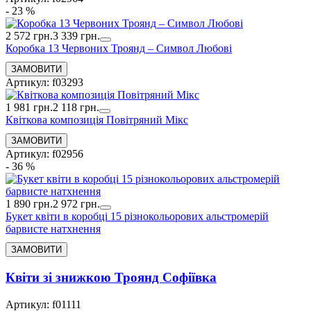
- 23 %
2 572 грн.
3 339 грн.
Коробка 13 Червоних Троянд – Символ Любові
Артикул: f03293
1 981 грн.
2 118 грн.
Квіткова композиція Повітряний Мікс
Артикул: f02956
- 36 %
1 890 грн.
2 972 грн.
Букет квіти в коробці 15 різнокольорових альстромерій
барвисте натхнення
Квіти зі знижкою Троянд Софіївка
Артикул: f01111