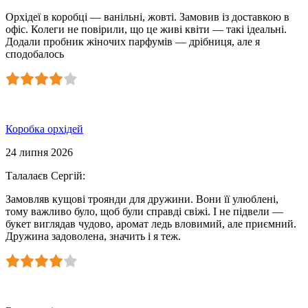
Орхідеї в коробці — ванільні, жовті. Замовив із доставкою в
офіс. Колеги не повірили, що це живі квіти — такі ідеальні.
Додали пробник жіночих парфумів — дрібниця, але я
сподобалось
Коробка орхідей
24 липня 2026
Талалаєв Сергій
:
Замовляв кущові троянди для дружини. Вони її улюблені,
тому важливо було, щоб були справді свіжі. І не підвели —
букет виглядав чудово, аромат ледь вловимий, але приємний.
Дружина задоволена, значить і я теж.