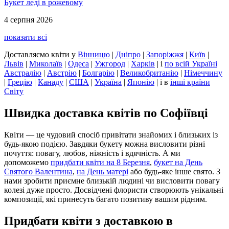
Букет леді в рожевому
4 серпня 2026
показати всі
Доставляємо квіти
у
Вінницю
|
Дніпро
|
Запоріжжя
|
Київ
|
Львів
|
Миколаїв
|
Одеса
|
Ужгород
|
Харків
|
і
по всій Україні
Австралію
|
Австрію
|
Болгарію
|
Великобританію
|
Німеччину
|
Грецію
|
Канаду
|
США
|
Україна
|
Японію
|
і в
інші країни
Світу
Швидка доставка квітів по Софіївці
Квіти — це чудовий спосіб привітати знайомих і близьких із
будь-якою подією. Завдяки букету можна висловити різні
почуття: повагу, любов, ніжність і вдячність. А ми
допоможемо
придбати квіти на 8 Березня
,
букет на День
Святого Валентина
,
на День матері
або будь-яке інше свято. З
нами зробити приємне близькій людині чи висловити повагу
колезі дуже просто. Досвідчені флористи створюють унікальні
композиції, які принесуть багато позитиву вашим рідним.
Придбати квіти з доставкою в