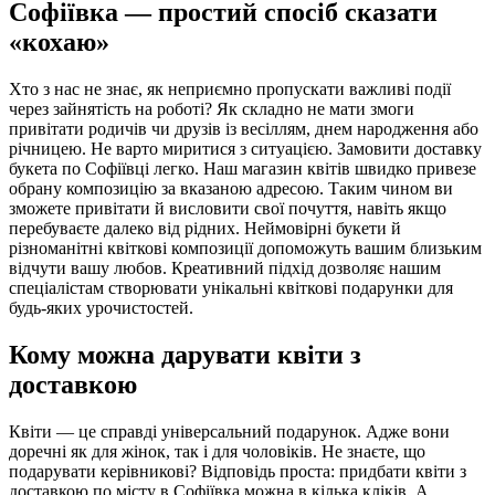
Софіївка — простий спосіб сказати
«кохаю»
Хто з нас не знає, як неприємно пропускати важливі події
через зайнятість на роботі? Як складно не мати змоги
привітати родичів чи друзів із весіллям, днем народження або
річницею. Не варто миритися з ситуацією. Замовити доставку
букета по Софіївці легко. Наш магазин квітів швидко привезе
обрану композицію за вказаною адресою. Таким чином ви
зможете привітати й висловити свої почуття, навіть якщо
перебуваєте далеко від рідних. Неймовірні букети й
різноманітні квіткові композиції допоможуть вашим близьким
відчути вашу любов. Креативний підхід дозволяє нашим
спеціалістам створювати унікальні квіткові подарунки для
будь-яких урочистостей.
Кому можна дарувати квіти з
доставкою
Квіти — це справді універсальний подарунок. Адже вони
доречні як для жінок, так і для чоловіків. Не знаєте, що
подарувати керівникові? Відповідь проста: придбати квіти з
доставкою по місту в Софіївка можна в кілька кліків. А