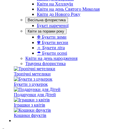
Квіти на Хеллоуїн
Квіти на день Святого Миколая
Квіти до Нового Року
Весільна флористика
Букет нареченої
Квіти за порами року
❉ Букети зими
✾ Букети весни
☼ Букети літа
☂ Букети осені
Квіти на день народження
Траурна флористика
Тропічні метелики
Букети з цукерок
Подарунки для Дітей
Іграшки з квітів
Кошики фруктів