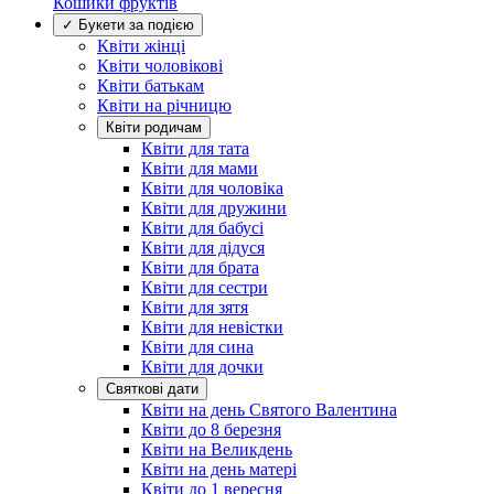
Кошики фруктів
✓ Букети за подією
Квіти жінці
Квіти чоловікові
Квіти батькам
Квіти на річницю
Квіти родичам
Квіти для тата
Квіти для мами
Квіти для чоловіка
Квіти для дружини
Квіти для бабусі
Квіти для дідуся
Квіти для брата
Квіти для сестри
Квіти для зятя
Квіти для невістки
Квіти для сина
Квіти для дочки
Святкові дати
Квіти на день Святого Валентина
Квіти до 8 березня
Квіти на Великдень
Квіти на день матері
Квіти до 1 вересня