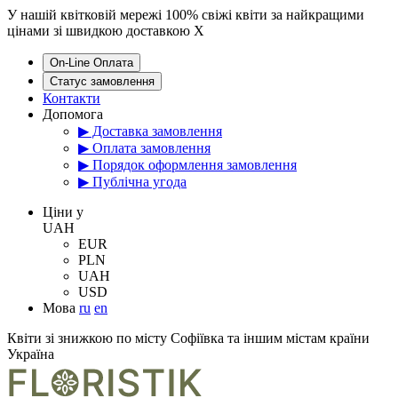
У нашій квітковій мережі 100% свіжі квіти за найкращими
цінами зі швидкою доставкою
X
On-Line Оплата
Статус замовлення
Контакти
Допомога
▶ Доставка замовлення
▶ Оплата замовлення
▶ Порядок оформлення замовлення
▶ Публічна угода
Цiни у
UAH
EUR
PLN
UAH
USD
Мова
ru
en
Квіти зі знижкою по місту Софіївка та іншим містам країни
Україна