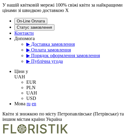
У нашій квітковій мережі 100% свіжі квіти за найкращими
цінами зі швидкою доставкою
X
On-Line Оплата
Статус замовлення
Контакти
Допомога
▶ Доставка замовлення
▶ Оплата замовлення
▶ Порядок оформлення замовлення
▶ Публічна угода
Цiни у
UAH
EUR
PLN
UAH
USD
Мова
ru
en
Квіти зі знижкою по місту Петропавлівське (Петрівське) та
іншим містам країни Україна