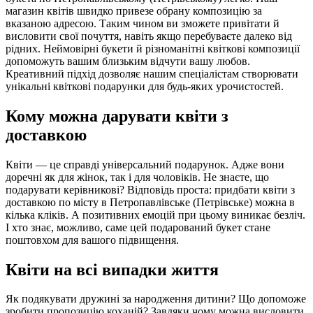
магазин квітів швидко привезе обрану композицію за
вказаною адресою. Таким чином ви зможете привітати й
висловити свої почуття, навіть якщо перебуваєте далеко від
рідних. Неймовірні букети й різноманітні квіткові композиції
допоможуть вашим близьким відчути вашу любов.
Креативний підхід дозволяє нашим спеціалістам створювати
унікальні квіткові подарунки для будь-яких урочистостей.
Кому можна дарувати квіти з
доставкою
Квіти — це справді універсальний подарунок. Адже вони
доречні як для жінок, так і для чоловіків. Не знаєте, що
подарувати керівникові? Відповідь проста: придбати квіти з
доставкою по місту в Петропавлівське (Петрівське) можна в
кілька кліків. А позитивних емоцій при цьому виникає безліч.
І хто знає, можливо, саме цей подарований букет стане
поштовхом для вашого підвищення.
Квіти на всі випадки життя
Як подякувати дружині за народження дитини? Що допоможе
зробити пропозицію коханій? Завдяки чому можна висловити