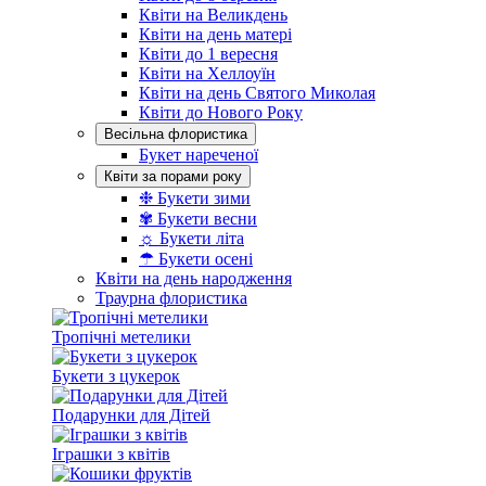
Квіти на Великдень
Квіти на день матері
Квіти до 1 вересня
Квіти на Хеллоуїн
Квіти на день Святого Миколая
Квіти до Нового Року
Весільна флористика
Букет нареченої
Квіти за порами року
❉ Букети зими
✾ Букети весни
☼ Букети літа
☂ Букети осені
Квіти на день народження
Траурна флористика
Тропічні метелики
Букети з цукерок
Подарунки для Дітей
Іграшки з квітів