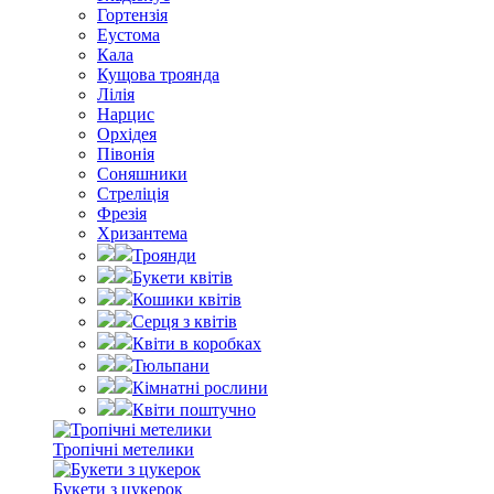
Гортензія
Еустома
Кала
Кущова троянда
Лілія
Нарцис
Орхідея
Півонія
Соняшники
Стреліція
Фрезія
Хризантема
Троянди
Букети квітів
Кошики квітів
Серця з квітів
Квіти в коробках
Тюльпани
Кімнатні рослини
Квіти поштучно
Тропічні метелики
Букети з цукерок