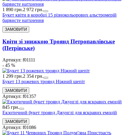
1 890 грн.
2 972 грн.
Букет квіти в коробці 15 різнокольорових альстромерій
барвисте натхнення
Квіти зі знижкою Троянд Петропавлівське
(Петрівське)
Артикул: f01111
- 45 %
1 299 грн.
2 354 грн.
Букет 13 рожевих троянд Ніжний шепіт
Артикул: f01357
845 грн.
Екзотичний букет троянд Джунглі для яскравих емоцій
Артикул: f01086