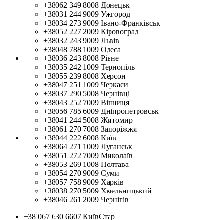
+38062 349 8008
Донецьк
+38031 244 9009
Ужгород
+38034 273 9009
Івано-Франківськ
+38052 227 2009
Кіровоград
+38032 243 9009
Львів
+38048 788 1009
Одеса
+38036 243 8008
Рівне
+38035 242 1009
Тернопіль
+38055 239 8008
Херсон
+38047 251 1009
Черкаси
+38037 290 5008
Чернівці
+38043 252 7009
Вінниця
+38056 785 6009
Дніпропетровськ
+38041 244 5008
Житомир
+38061 270 7008
Запоріжжя
+38044 222 6008
Київ
+38064 271 1009
Луганськ
+38051 272 7009
Миколаїв
+38053 269 1008
Полтава
+38054 270 9009
Суми
+38057 758 9009
Харків
+38038 270 5009
Хмельницький
+38046 261 2009
Чернігів
+38 067 630 6607
КиївСтар