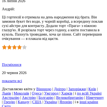
16 липня 2026
Андрій
:
Ці гортензії я отримала на день народження від брата. Він
замовив букет без води, у чорній коробці, а всередину поклав
сухі айстри для контрасту. Додали торт «Прага» з ніжною
глазур'ю. Я розрізала торт через годину, а квіти поставила в
кухоль. Пахнуть трояндами, хоча це піони. Сайт перевершив
очікування — я плакала від щастя.
Посміхнися
20 червня 2026
показати всі
Доставляємо квіти
у
Вінницю
|
Дніпро
|
Запоріжжя
|
Київ
|
Львів
|
Миколаїв
|
Одеса
|
Ужгород
|
Харків
|
і
по всій Україні
Австралію
|
Австрію
|
Болгарію
|
Великобританію
|
Німеччину
|
Грецію
|
Канаду
|
США
|
Україна
|
Японію
|
і в
інші країни
Світу