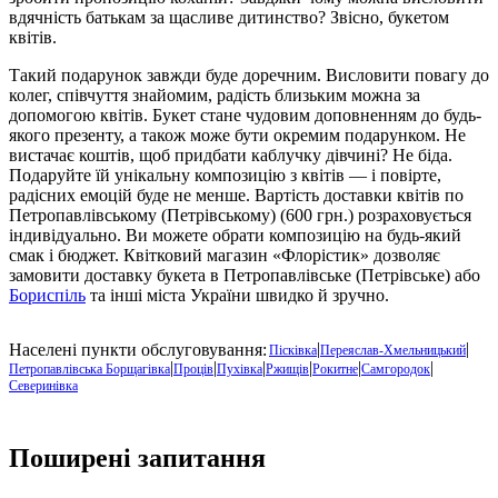
вдячність батькам за щасливе дитинство? Звісно, букетом
квітів.
Такий подарунок завжди буде доречним. Висловити повагу до
колег, співчуття знайомим, радість близьким можна за
допомогою квітів. Букет стане чудовим доповненням до будь-
якого презенту, а також може бути окремим подарунком. Не
вистачає коштів, щоб придбати каблучку дівчині? Не біда.
Подаруйте їй унікальну композицію з квітів — і повірте,
радісних емоцій буде не менше. Вартість доставки квітів по
Петропавлівському (Петрівському) (600 грн.) розраховується
індивідуально. Ви можете обрати композицію на будь-який
смак і бюджет. Квітковий магазин «Флорістик» дозволяє
замовити доставку букета в Петропавлівське (Петрівське) або
Бориспіль
та інші міста України швидко й зручно.
|
|
Населені пункти обслуговування:
Пісківка
Переяслав-Хмельницький
|
|
|
|
|
|
Петропавлівська Борщагівка
Проців
Пухівка
Ржищів
Рокитне
Самгородок
Северинівка
Поширені запитання