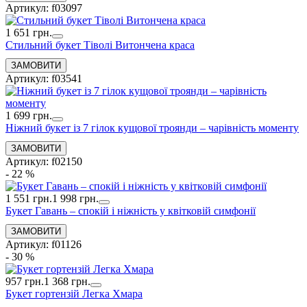
Артикул: f03097
1 651 грн.
Стильний букет Тіволі Витончена краса
Артикул: f03541
1 699 грн.
Ніжний букет із 7 гілок кущової троянди – чарівність моменту
Артикул: f02150
- 22 %
1 551 грн.
1 998 грн.
Букет Гавань – спокій і ніжність у квітковій симфонії
Артикул: f01126
- 30 %
957 грн.
1 368 грн.
Букет гортензій Легка Хмара