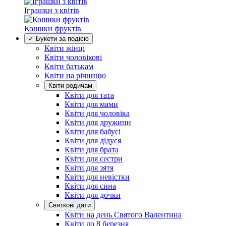
Іграшки з квітів
Кошики фруктів
✓ Букети за подією
Квіти жінці
Квіти чоловікові
Квіти батькам
Квіти на річницю
Квіти родичам
Квіти для тата
Квіти для мами
Квіти для чоловіка
Квіти для дружини
Квіти для бабусі
Квіти для дідуся
Квіти для брата
Квіти для сестри
Квіти для зятя
Квіти для невістки
Квіти для сина
Квіти для дочки
Святкові дати
Квіти на день Святого Валентина
Квіти до 8 березня