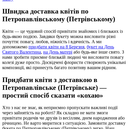
Швидка доставка квітів по
Петропавлівському (Петрівському)
Квіти — це чудовий спосіб привітати знайомих і близьких із
будь-якою подією. Завдяки букету можна висловити різні
почуття: повагу, любов, ніжність і вдячність. А ми
допоможемо
придбати квіти на 8 Березня
,
букет на День
Святого Валентина
,
на День матері
або будь-яке інше свято. З
нами зробити приємне близькій людині чи висловити повагу
колезі дуже просто. Досвідчені флористи створюють унікальні
композиції, які принесуть багато позитиву вашим рідним.
Придбати квіти з доставкою в
Петропавлівське (Петрівське) —
простий спосіб сказати «кохаю»
Хто з нас не знає, як неприємно пропускати важливі події
через зайнятість на роботі? Як складно не мати змоги
привітати родичів чи друзів із весіллям, днем народження або
річницею. Не варто миритися з ситуацією. Замовити доставку
букета по Петропавлівському (Петрівському) легко. Наш