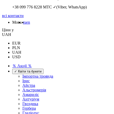
+38 099 776 8228
МТС ✓(Viber, WhatsApp)
всі контакти
Мова
ru
en
Цiни у
UAH
EUR
PLN
UAH
USD
％ Акції ％
✓ Квіти та букети
Імпортна троянда
Ірис
Айстра
Альстромерія
Амариліс
Антуріум
Гвоздика
Гербера
Гладіолус