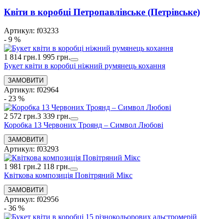
Квіти в коробці Петропавлівське (Петрівське)
Артикул: f03233
- 9 %
1 814 грн.
1 995 грн.
Букет квіти в коробці ніжний румянець кохання
Артикул: f02964
- 23 %
2 572 грн.
3 339 грн.
Коробка 13 Червоних Троянд – Символ Любові
Артикул: f03293
1 981 грн.
2 118 грн.
Квіткова композиція Повітряний Мікс
Артикул: f02956
- 36 %