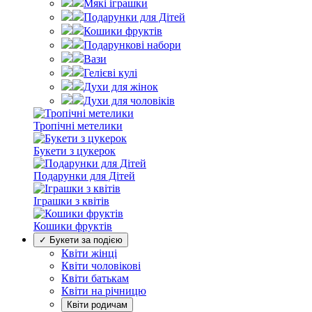
Мякі іграшки
Подарунки для Дітей
Кошики фруктів
Подарункові набори
Вази
Гелієві кулі
Духи для жінок
Духи для чоловіків
Тропічні метелики
Букети з цукерок
Подарунки для Дітей
Іграшки з квітів
Кошики фруктів
✓ Букети за подією
Квіти жінці
Квіти чоловікові
Квіти батькам
Квіти на річницю
Квіти родичам