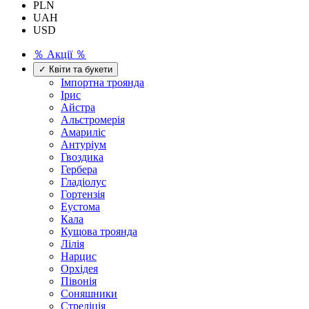
PLN
UAH
USD
％ Акції ％
✓ Квіти та букети
Імпортна троянда
Ірис
Айстра
Альстромерія
Амариліс
Антуріум
Гвоздика
Гербера
Гладіолус
Гортензія
Еустома
Кала
Кущова троянда
Лілія
Нарцис
Орхідея
Півонія
Соняшники
Стреліція