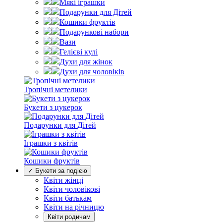
Мякі іграшки
Подарунки для Дітей
Кошики фруктів
Подарункові набори
Вази
Гелієві кулі
Духи для жінок
Духи для чоловіків
Тропічні метелики
Букети з цукерок
Подарунки для Дітей
Іграшки з квітів
Кошики фруктів
✓ Букети за подією
Квіти жінці
Квіти чоловікові
Квіти батькам
Квіти на річницю
Квіти родичам