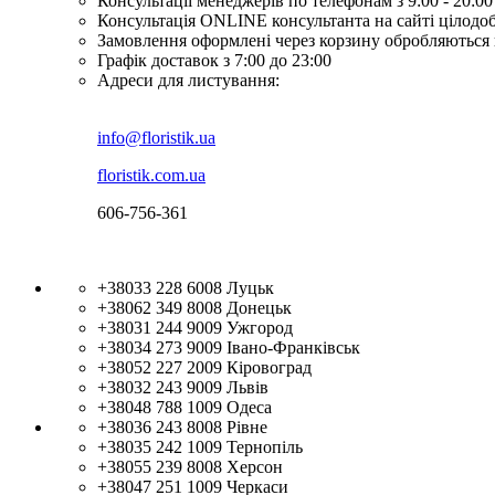
Консультації менеджерів по телефонам з 9:00 - 20:00
Консультація ONLINE консультанта на сайті цілодо
Замовлення оформлені через корзину обробляються 
Графік доставок з 7:00 до 23:00
Адреси для листування:
info@floristik.ua
floristik.com.ua
606-756-361
+38033 228 6008
Луцьк
+38062 349 8008
Донецьк
+38031 244 9009
Ужгород
+38034 273 9009
Івано-Франківськ
+38052 227 2009
Кіровоград
+38032 243 9009
Львів
+38048 788 1009
Одеса
+38036 243 8008
Рівне
+38035 242 1009
Тернопіль
+38055 239 8008
Херсон
+38047 251 1009
Черкаси