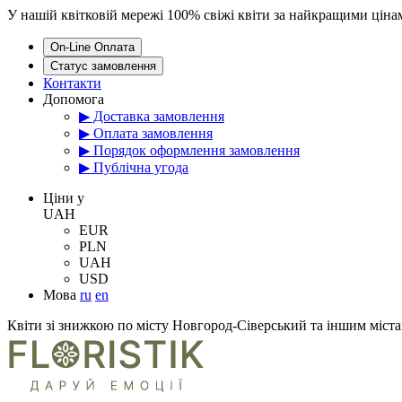
У нашій квітковій мережі 100% свіжі квіти за найкращими цін
On-Line Оплата
Статус замовлення
Контакти
Допомога
▶ Доставка замовлення
▶ Оплата замовлення
▶ Порядок оформлення замовлення
▶ Публічна угода
Цiни у
UAH
EUR
PLN
UAH
USD
Мова
ru
en
Квіти зі знижкою по місту Новгород-Сіверський та іншим міста