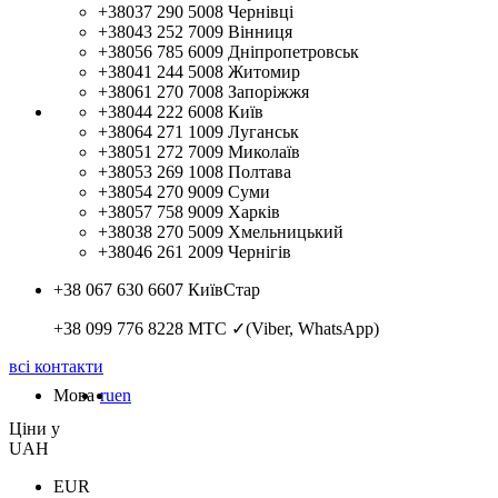
+38037 290 5008
Чернівці
+38043 252 7009
Вінниця
+38056 785 6009
Дніпропетровськ
+38041 244 5008
Житомир
+38061 270 7008
Запоріжжя
+38044 222 6008
Київ
+38064 271 1009
Луганськ
+38051 272 7009
Миколаїв
+38053 269 1008
Полтава
+38054 270 9009
Суми
+38057 758 9009
Харків
+38038 270 5009
Хмельницький
+38046 261 2009
Чернігів
+38 067 630 6607
КиївСтар
+38 099 776 8228
МТС ✓(Viber, WhatsApp)
всі контакти
Мова
ru
en
Цiни у
UAH
EUR