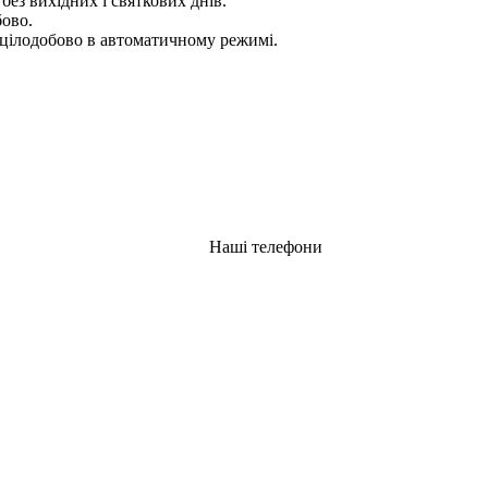
 без вихідних і святкових днів.
бово.
цілодобово в автоматичному режимі.
Наші телефони