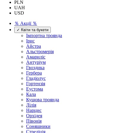
PLN
UAH
USD
％ Акції ％
✓ Квіти та букети
Імпортна троянда
Ірис
Айстра
Альстромерія
Амариліс
Антуріум
Гвоздика
Гербера
Гладіолус
Гортензія
Еустома
Кала
Кущова троянда
Лілія
Нарцис
Орхідея
Півонія
Соняшники
Стреліція