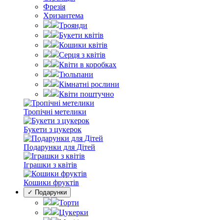
Фрезія
Хризантема
Троянди
Букети квітів
Кошики квітів
Серця з квітів
Квіти в коробках
Тюльпани
Кімнатні рослини
Квіти поштучно
Тропічні метелики
Букети з цукерок
Подарунки для Дітей
Іграшки з квітів
Кошики фруктів
✓ Подарунки
Торти
Цукерки