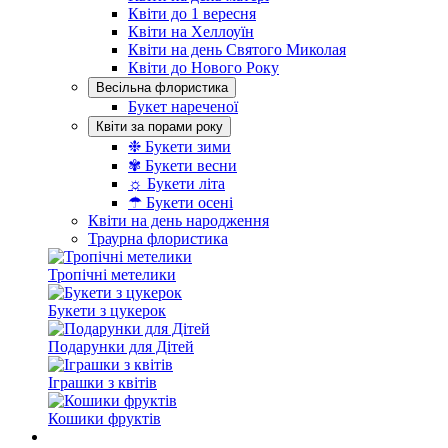
Квіти до 1 вересня
Квіти на Хеллоуїн
Квіти на день Святого Миколая
Квіти до Нового Року
Весільна флористика
Букет нареченої
Квіти за порами року
❉ Букети зими
✾ Букети весни
☼ Букети літа
☂ Букети осені
Квіти на день народження
Траурна флористика
Тропічні метелики
Букети з цукерок
Подарунки для Дітей
Іграшки з квітів
Кошики фруктів