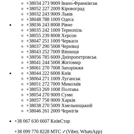
+38034 273 9009
Івано-Франківськ
+38052 227 2009
Кіровоград
+38032 243 9009
Львів
+38048 788 1009
Одеса
+38036 243 8008
Рівне
+38035 242 1009
Тернопіль
+38055 239 8008
Херсон
+38047 251 1009
Черкаси
+38037 290 5008
Чернівці
+38043 252 7009
Вінниця
+38056 785 6009
Дніпропетровськ
+38041 244 5008
Житомир
+38061 270 7008
Запоріжжя
+38044 222 6008
Київ
+38064 271 1009
Луганськ
+38051 272 7009
Миколаїв
+38053 269 1008
Полтава
+38054 270 9009
Суми
+38057 758 9009
Харків
+38038 270 5009
Хмельницький
+38046 261 2009
Чернігів
+38 067 630 6607
КиївСтар
+38 099 776 8228
МТС ✓(Viber, WhatsApp)