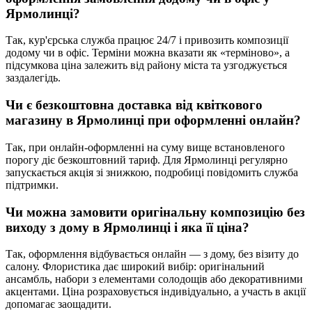
Ярмолинці
?
Так, кур'єрська служба працює 24/7 і привозить композиції
додому чи в офіс. Терміни можна вказати як «терміново», а
підсумкова ціна залежить від району міста та узгоджується
заздалегідь.
Чи є безкоштовна доставка від квіткового
магазину в
Ярмолинці
при оформленні онлайн?
Так, при онлайн-оформленні на суму вище встановленого
порогу діє безкоштовний тариф. Для Ярмолинці регулярно
запускається акція зі знижкою, подробиці повідомить служба
підтримки.
Чи можна замовити оригінальну композицію без
виходу з дому в
Ярмолинці
і яка її ціна?
Так, оформлення відбувається онлайн — з дому, без візиту до
салону. Флористика дає широкий вибір: оригінальний
ансамбль, набори з елементами солодощів або декоративними
акцентами. Ціна розраховується індивідуально, а участь в акції
допомагає заощадити.