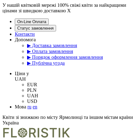
У нашій квітковій мережі 100% свіжі квіти за найкращими
цінами зі швидкою доставкою
X
On-Line Оплата
Статус замовлення
Контакти
Допомога
▶ Доставка замовлення
▶ Оплата замовлення
▶ Порядок оформлення замовлення
▶ Публічна угода
Цiни у
UAH
EUR
PLN
UAH
USD
Мова
ru
en
Квіти зі знижкою по місту Ярмолинці та іншим містам країни
Україна