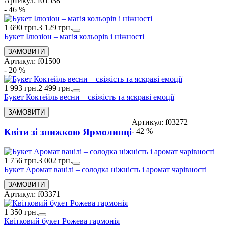
Артикул: f01538
- 46 %
1 690 грн.
3 129 грн.
Букет Ілюзіон – магія кольорів і ніжності
Артикул: f01500
- 20 %
1 993 грн.
2 499 грн.
Букет Коктейль весни – свіжість та яскраві емоції
Артикул: f03272
- 42 %
Квіти зі знижкою Ярмолинці
1 756 грн.
3 002 грн.
Букет Аромат ванілі – солодка ніжність і аромат чарівності
Артикул: f03371
1 350 грн.
Квітковий букет Рожева гармонія