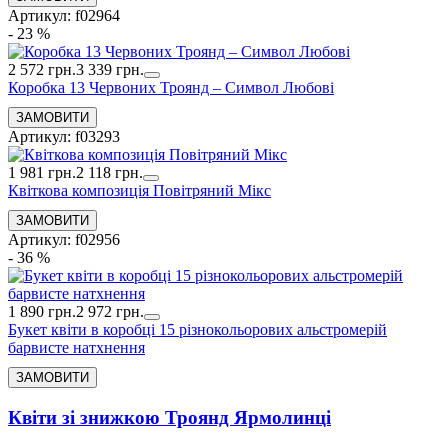
Артикул: f02964
- 23 %
2 572 грн.
3 339 грн.
Коробка 13 Червоних Троянд – Символ Любові
Артикул: f03293
1 981 грн.
2 118 грн.
Квіткова композиція Повітряний Мікс
Артикул: f02956
- 36 %
1 890 грн.
2 972 грн.
Букет квіти в коробці 15 різнокольорових альстромерій
барвисте натхнення
Квіти зі знижкою Троянд Ярмолинці