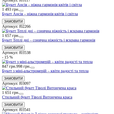
Артикул: f03117
1 493 грн.
Букет Ансія – ніжна гармонія квітів і світла
Артикул: f02266
1 657 грн.
Букет Теплі дні – сонячна ніжність і яскрава гармонія
Артикул: f03538
- 15 %
847 грн.
998 грн.
Букет з міні-альстромерій – квіти радості та тепла
Артикул: f03097
1 651 грн.
Стильний букет Тіволі Витончена краса
Артикул: f03541