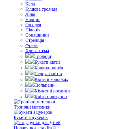
Кала
Кущова троянда
Лілія
Нарцис
Орхідея
Півонія
Соняшники
Стреліція
Фрезія
Хризантема
Троянди
Букети квітів
Кошики квітів
Серця з квітів
Квіти в коробках
Тюльпани
Кімнатні рослини
Квіти поштучно
Тропічні метелики
Букети з цукерок
Подарунки для Дітей