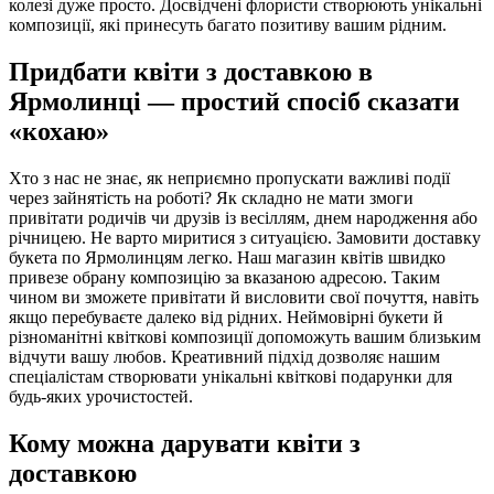
колезі дуже просто. Досвідчені флористи створюють унікальні
композиції, які принесуть багато позитиву вашим рідним.
Придбати квіти з доставкою в
Ярмолинці — простий спосіб сказати
«кохаю»
Хто з нас не знає, як неприємно пропускати важливі події
через зайнятість на роботі? Як складно не мати змоги
привітати родичів чи друзів із весіллям, днем народження або
річницею. Не варто миритися з ситуацією. Замовити доставку
букета по Ярмолинцям легко. Наш магазин квітів швидко
привезе обрану композицію за вказаною адресою. Таким
чином ви зможете привітати й висловити свої почуття, навіть
якщо перебуваєте далеко від рідних. Неймовірні букети й
різноманітні квіткові композиції допоможуть вашим близьким
відчути вашу любов. Креативний підхід дозволяє нашим
спеціалістам створювати унікальні квіткові подарунки для
будь-яких урочистостей.
Кому можна дарувати квіти з
доставкою