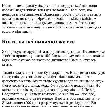
Квіти — це справді універсальний подарунок. Адже вони
доречні як для жінок, так і для чоловіків. Не знаєте, що
подарувати керівникові? Відповідь проста: придбати квіти з
доставкою по місту в Ярмолинці можна в кілька кліків. А
позитивних емоцій при цьому виникає безліч. І хто знає,
можливо, саме цей подарований букет стане поштовхом для
вашого підвищення.
Квіти на всі випадки життя
Як подякувати дружині за народження дитини? Що допоможе
зробити пропозицію коханій? Завдяки чому можна висловити
вдячність батькам за щасливе дитинство? Звісно, букетом
квітів.
Такий подарунок завжди буде доречним. Висловити повагу до
колег, співчуття знайомим, радість близьким можна за
допомогою квітів. Букет стане чудовим доповненням до будь-
якого презенту, а також може бути окремим подарунком. Не
вистачає коштів, щоб придбати каблучку дівчині? Не біда.
Подаруйте їй унікальну композицію з квітів — і повірте,
радісних емоцій буде не менше. Вартість доставки квітів по
Ярмолинцям (900 грн.) розраховується індивідуально. Ви
можете обрати композицію на будь-який смак і бюджет.