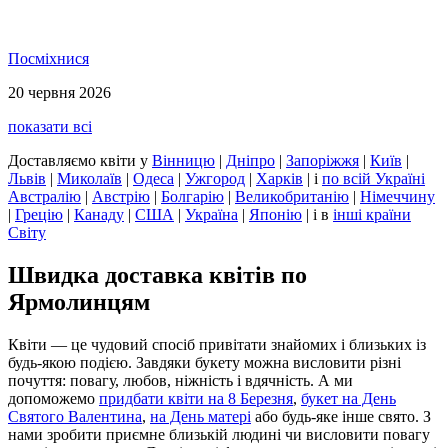
Посміхнися
20 червня 2026
показати всі
Доставляємо квіти
у
Вінницю
|
Дніпро
|
Запоріжжя
|
Київ
|
Львів
|
Миколаїв
|
Одеса
|
Ужгород
|
Харків
|
і
по всій Україні
Австралію
|
Австрію
|
Болгарію
|
Великобританію
|
Німеччину
|
Грецію
|
Канаду
|
США
|
Україна
|
Японію
|
і в
інші країни
Світу
Швидка доставка квітів по
Ярмолинцям
Квіти — це чудовий спосіб привітати знайомих і близьких із
будь-якою подією. Завдяки букету можна висловити різні
почуття: повагу, любов, ніжність і вдячність. А ми
допоможемо
придбати квіти на 8 Березня
,
букет на День
Святого Валентина
,
на День матері
або будь-яке інше свято. З
нами зробити приємне близькій людині чи висловити повагу