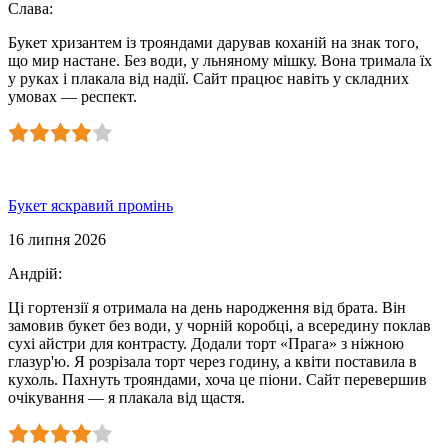
Слава
:
Букет хризантем із трояндами дарував коханій на знак того,
що мир настане. Без води, у льняному мішку. Вона тримала їх
у руках і плакала від надії. Сайт працює навіть у складних
умовах — респект.
Букет яскравий промінь
16 липня 2026
Андрій
:
Ці гортензії я отримала на день народження від брата. Він
замовив букет без води, у чорній коробці, а всередину поклав
сухі айстри для контрасту. Додали торт «Прага» з ніжною
глазур'ю. Я розрізала торт через годину, а квіти поставила в
кухоль. Пахнуть трояндами, хоча це піони. Сайт перевершив
очікування — я плакала від щастя.