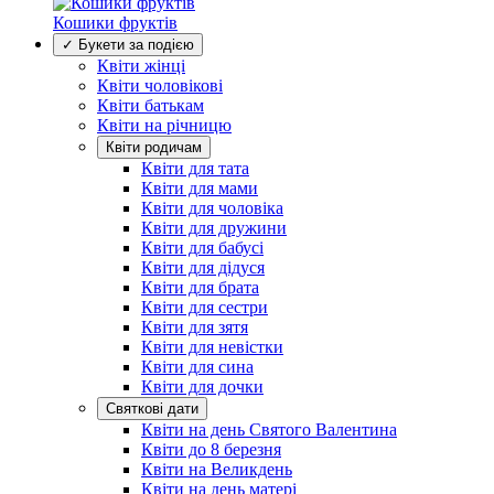
Кошики фруктів
✓ Букети за подією
Квіти жінці
Квіти чоловікові
Квіти батькам
Квіти на річницю
Квіти родичам
Квіти для тата
Квіти для мами
Квіти для чоловіка
Квіти для дружини
Квіти для бабусі
Квіти для дідуся
Квіти для брата
Квіти для сестри
Квіти для зятя
Квіти для невістки
Квіти для сина
Квіти для дочки
Святкові дати
Квіти на день Святого Валентина
Квіти до 8 березня
Квіти на Великдень
Квіти на день матері