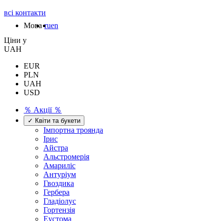
всі контакти
Мова
ru
en
Цiни у
UAH
EUR
PLN
UAH
USD
％ Акції ％
✓ Квіти та букети
Імпортна троянда
Ірис
Айстра
Альстромерія
Амариліс
Антуріум
Гвоздика
Гербера
Гладіолус
Гортензія
Еустома