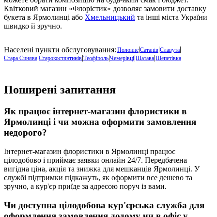
Квітковий магазин «Флорістик» дозволяє замовити доставку
букета в Ярмолинці або
Хмельницький
та інші міста України
швидко й зручно.
|
|
|
Населені пункти обслуговування:
Полонне
Сатанів
Славута
|
|
|
|
|
Стара Синява
Старокостянтинів
Теофіполь
Чемерівці
Шатава
Шепетівка
Поширені запитання
Як працює інтернет-магазин флористики в
Ярмолинці
і чи можна оформити замовлення
недорого?
Інтернет-магазин флористики в
Ярмолинці
працює
цілодобово і приймає заявки онлайн 24/7. Передбачена
вигідна ціна, акція та знижка для мешканців Ярмолинці. У
службі підтримки підкажуть, як оформити все дешево та
зручно, а кур'єр приїде за адресою поруч із вами.
Чи доступна цілодобова кур'єрська служба для
оформлення замовлення додому чи в офіс у