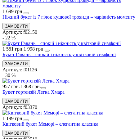
1 699 грн.
Ніжний букет із 7 гілок кущової троянди – чарівність моменту
Артикул: f02150
- 22 %
1 551 грн.
1 998 грн.
Букет Гавань – спокій і ніжність у квітковій симфонії
Артикул: f01126
- 30 %
957 грн.
1 368 грн.
Букет гортензій Легка Хмара
Артикул: f03370
1 199 грн.
Квітковий букет Меморі – елегантна класика