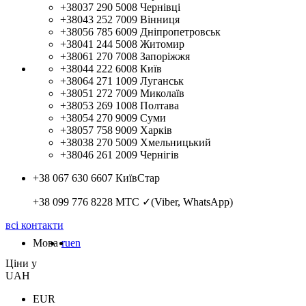
+38037 290 5008
Чернівці
+38043 252 7009
Вінниця
+38056 785 6009
Дніпропетровськ
+38041 244 5008
Житомир
+38061 270 7008
Запоріжжя
+38044 222 6008
Київ
+38064 271 1009
Луганськ
+38051 272 7009
Миколаїв
+38053 269 1008
Полтава
+38054 270 9009
Суми
+38057 758 9009
Харків
+38038 270 5009
Хмельницький
+38046 261 2009
Чернігів
+38 067 630 6607
КиївСтар
+38 099 776 8228
МТС ✓(Viber, WhatsApp)
всі контакти
Мова
ru
en
Цiни у
UAH
EUR