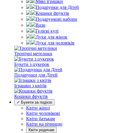
Мякі іграшки
Подарунки для Дітей
Кошики фруктів
Подарункові набори
Вази
Гелієві кулі
Духи для жінок
Духи для чоловіків
Тропічні метелики
Букети з цукерок
Подарунки для Дітей
Іграшки з квітів
Кошики фруктів
✓ Букети за подією
Квіти жінці
Квіти чоловікові
Квіти батькам
Квіти на річницю
Квіти родичам