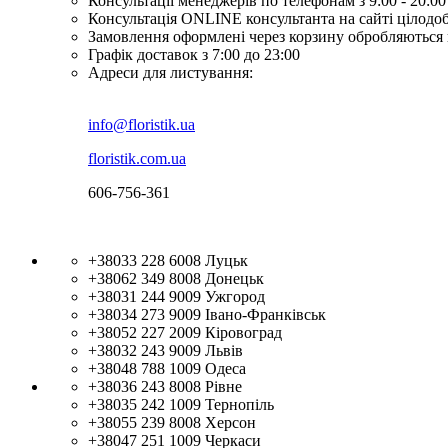
Консультації менеджерів по телефонам з 9:00 - 20:00
Консультація ONLINE консультанта на сайті цілодо
Замовлення оформлені через корзину обробляються 
Графік доставок з 7:00 до 23:00
Адреси для листування:
info@floristik.ua
floristik.com.ua
606-756-361
+38033 228 6008
Луцьк
+38062 349 8008
Донецьк
+38031 244 9009
Ужгород
+38034 273 9009
Івано-Франківськ
+38052 227 2009
Кіровоград
+38032 243 9009
Львів
+38048 788 1009
Одеса
+38036 243 8008
Рівне
+38035 242 1009
Тернопіль
+38055 239 8008
Херсон
+38047 251 1009
Черкаси