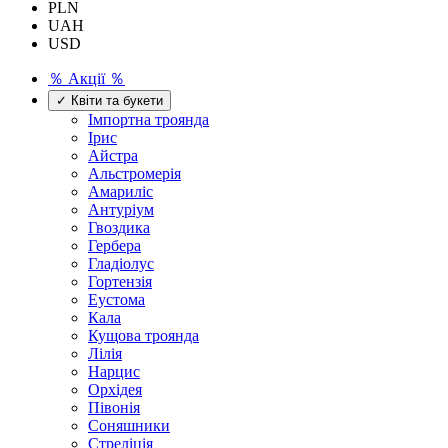
PLN
UAH
USD
％ Акції ％
✓ Квіти та букети
Імпортна троянда
Ірис
Айстра
Альстромерія
Амариліс
Антуріум
Гвоздика
Гербера
Гладіолус
Гортензія
Еустома
Кала
Кущова троянда
Лілія
Нарцис
Орхідея
Півонія
Соняшники
Стреліція