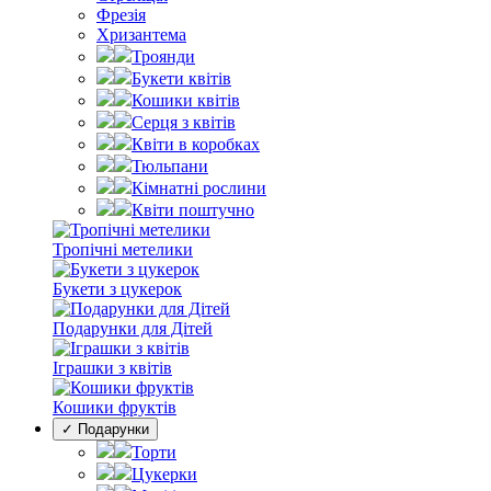
Фрезія
Хризантема
Троянди
Букети квітів
Кошики квітів
Серця з квітів
Квіти в коробках
Тюльпани
Кімнатні рослини
Квіти поштучно
Тропічні метелики
Букети з цукерок
Подарунки для Дітей
Іграшки з квітів
Кошики фруктів
✓ Подарунки
Торти
Цукерки