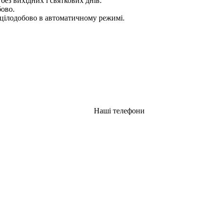
 без вихідних і святкових днів.
бово.
цілодобово в автоматичному режимі.
Наші телефони