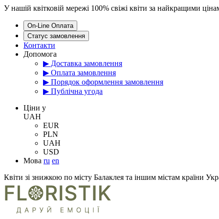
У нашій квітковій мережі 100% свіжі квіти за найкращими цін
On-Line Оплата
Статус замовлення
Контакти
Допомога
▶ Доставка замовлення
▶ Оплата замовлення
▶ Порядок оформлення замовлення
▶ Публічна угода
Цiни у
UAH
EUR
PLN
UAH
USD
Мова
ru
en
Квіти зі знижкою по місту Балаклея та іншим містам країни Укр