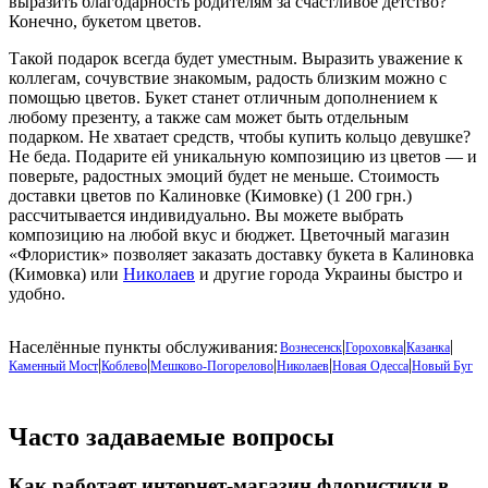
выразить благодарность родителям за счастливое детство?
Конечно, букетом цветов.
Такой подарок всегда будет уместным. Выразить уважение к
коллегам, сочувствие знакомым, радость близким можно с
помощью цветов. Букет станет отличным дополнением к
любому презенту, а также сам может быть отдельным
подарком. Не хватает средств, чтобы купить кольцо девушке?
Не беда. Подарите ей уникальную композицию из цветов — и
поверьте, радостных эмоций будет не меньше. Стоимость
доставки цветов по Калиновке (Кимовке) (1 200 грн.)
рассчитывается индивидуально. Вы можете выбрать
композицию на любой вкус и бюджет. Цветочный магазин
«Флористик» позволяет заказать доставку букета в Калиновка
(Кимовка) или
Николаев
и другие города Украины быстро и
удобно.
|
|
|
Населённые пункты обслуживания:
Вознесенск
Гороховка
Казанка
|
|
|
|
|
Каменный Мост
Коблево
Мешково-Погорелово
Николаев
Новая Одесса
Новый Буг
Часто задаваемые вопросы
Как работает интернет-магазин флористики в