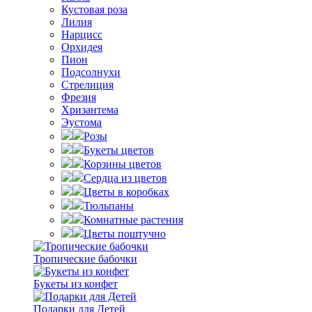
Кустовая роза
Лилия
Нарцисс
Орхидея
Пион
Подсолнухи
Стрелиция
Фрезия
Хризантема
Эустома
Розы
Букеты цветов
Корзины цветов
Сердца из цветов
Цветы в коробках
Тюльпаны
Комнатные растения
Цветы поштучно
Тропические бабочки
Букеты из конфет
Подарки для Детей