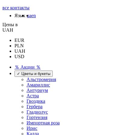
все контакты
Язык
ua
en
Цены в
UAH
EUR
PLN
UAH
USD
％ Акции ％
✓ Цветы и букеты
Альстромерия
Амариллис
Антуриум
Астра
Гвоздика
Гербера
Гладиолус
Гортензия
Импортная роза
Ирис
Калла