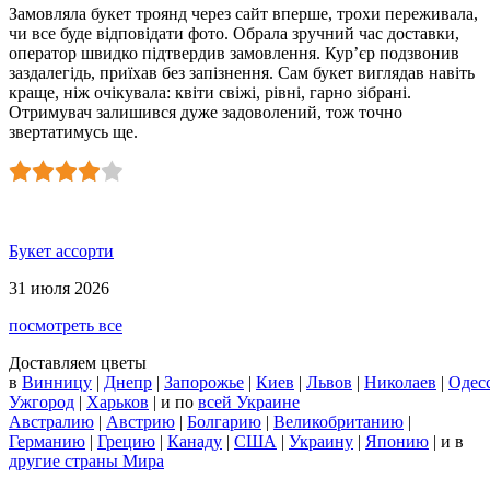
Замовляла букет троянд через сайт вперше, трохи переживала,
чи все буде відповідати фото. Обрала зручний час доставки,
оператор швидко підтвердив замовлення. Кур’єр подзвонив
заздалегідь, приїхав без запізнення. Сам букет виглядав навіть
краще, ніж очікувала: квіти свіжі, рівні, гарно зібрані.
Отримувач залишився дуже задоволений, тож точно
звертатимусь ще.
Букет ассорти
31 июля 2026
посмотреть все
Доставляем цветы
в
Винницу
|
Днепр
|
Запорожье
|
Киев
|
Львов
|
Николаев
|
Одес
Ужгород
|
Харьков
| и по
всей Украине
Австралию
|
Австрию
|
Болгарию
|
Великобританию
|
Германию
|
Грецию
|
Канаду
|
США
|
Украину
|
Японию
|
и в
другие страны Мира