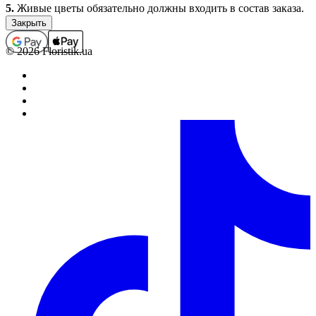
5.
Живые цветы обязательно должны входить в состав заказа.
Заказы, которые не содержат в своем составе цветочной
продукции (срезанные живые и комнатные цветы), не
принимаются, а ошибочно принятые подлежат
© 2026 Floristik.ua
аннулированию (с возвратом средств, если заказ был оплачен).
В отдельных случаях выполнение заказов, которые не
содержат в своем составе цветочной продукции, возможно
только по предварительному согласованию с менеджером.
6.
Полностью оформленным и принятым к выполнению,
считается заказ со статусом “Оплачен”.
Обработка заказов.
1.
Каждому заказу присваивается определенный статус,
который свидетельствует о том на какой стадии оформления
или выполнения находится заказ в данный момент времени.
2.
Статусы заказов изменяются круглосуточно в
автоматическом режиме. В связи с большой нагрузкой,
статусы заказов на 14 февраля, 8 марта, 12 мая, новый год
изменяются в течение 48 часов с момента установленной даты
его исполнения.