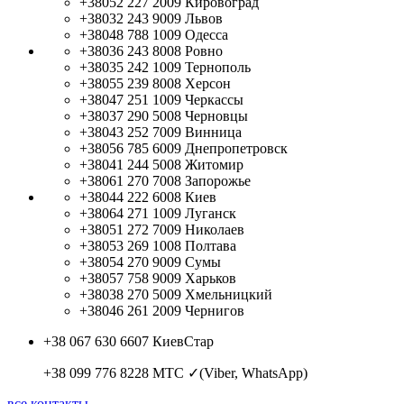
+38052 227 2009
Кировоград
+38032 243 9009
Львов
+38048 788 1009
Одесса
+38036 243 8008
Ровно
+38035 242 1009
Тернополь
+38055 239 8008
Херсон
+38047 251 1009
Черкассы
+38037 290 5008
Черновцы
+38043 252 7009
Винница
+38056 785 6009
Днепропетровск
+38041 244 5008
Житомир
+38061 270 7008
Запорожье
+38044 222 6008
Киев
+38064 271 1009
Луганск
+38051 272 7009
Николаев
+38053 269 1008
Полтава
+38054 270 9009
Сумы
+38057 758 9009
Харьков
+38038 270 5009
Хмельницкий
+38046 261 2009
Чернигов
+38 067 630 6607
КиевСтар
+38 099 776 8228
МТС ✓(Viber, WhatsApp)
все контакты