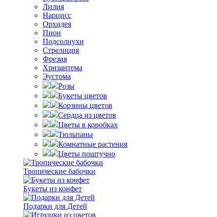
Лилия
Нарцисс
Орхидея
Пион
Подсолнухи
Стрелиция
Фрезия
Хризантема
Эустома
Розы
Букеты цветов
Корзины цветов
Сердца из цветов
Цветы в коробках
Тюльпаны
Комнатные растения
Цветы поштучно
Тропические бабочки
Букеты из конфет
Подарки для Детей