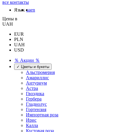
все контакты
Язык
ua
en
Цены в
UAH
EUR
PLN
UAH
USD
％ Акции ％
✓ Цветы и букеты
Альстромерия
Амариллис
Антуриум
Астра
Гвоздика
Гербера
Гладиолус
Гортензия
Импортная роза
Ирис
Калла
Кустовая роза