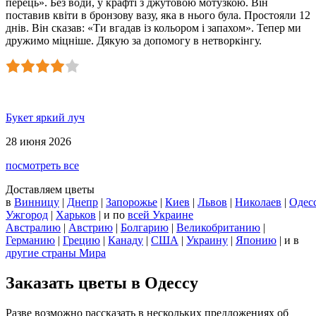
перець». Без води, у крафті з джутовою мотузкою. Він
поставив квіти в бронзову вазу, яка в нього була. Простояли 12
днів. Він сказав: «Ти вгадав із кольором і запахом». Тепер ми
дружимо міцніше. Дякую за допомогу в нетворкінгу.
Букет яркий луч
28 июня 2026
посмотреть все
Доставляем цветы
в
Винницу
|
Днепр
|
Запорожье
|
Киев
|
Львов
|
Николаев
|
Одес
Ужгород
|
Харьков
| и по
всей Украине
Австралию
|
Австрию
|
Болгарию
|
Великобританию
|
Германию
|
Грецию
|
Канаду
|
США
|
Украину
|
Японию
|
и в
другие страны Мира
Заказать цветы в Одессу
Разве возможно рассказать в нескольких предложениях об