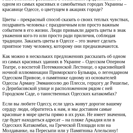
одном из самых красивых и самобытных городах Украины –
красавице Одессе, о цветущем в акациях городе?
Цветы – прекрасный способ сказать о своих теплых чувствах,
поздравить человека с праздничным или просто важным
событием в его жизни. Люди привыкли дарить цветы в знак
уважения кого-то или просто ради приличия, соблюдая
традиции. Заказать цветы в Одессе – это значит сделать
приятное тому человеку, которому они предназначаются.
Как можно в нескольких предложениях рассказать об одном
из самых красивых зданиях в Украине – Одесском Оперном
Театре, о воспетой Потемкинской Лестнице, о красивейшей
ночной иллюминации Приморского Бульвара, о легендарном
Одесском Привозе, о памятнике одному из основателей
Одессы Арману Эмманюэлю дю Плесси, герцогу де Ришелье,
о Дерибасовской улице и расположенном рядом с ней
Городском Саде, о таинственных Одесских катакомбах?
Если вы любите Одессу, если здесь живут дорогие вашему
сердцу люди, обратитесь к нам, и мы доставим самые
красивые в мире цветы прямо в их руки. Не имеет значения,
где будет находиться адресат – на пляже Аркадия или в
Одесских Катакомбах, на Греческой Площади или на
Молдаванке, на Пересыпи или у Памятника Апельсину!