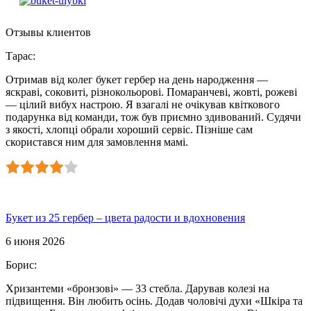
Отзывы клиентов
Тарас
:
Отримав від колег букет гербер на день народження —
яскраві, соковиті, різнокольорові. Помаранчеві, жовті, рожеві
— цілий вибух настрою. Я взагалі не очікував квіткового
подарунка від команди, тож був приємно здивований. Судячи
з якості, хлопці обрали хороший сервіс. Пізніше сам
скористався ним для замовлення мамі.
Букет из 25 гербер – цвета радости и вдохновения
6 июня 2026
Борис
:
Хризантеми «бронзові» — 33 стебла. Дарував колезі на
підвищення. Він любить осінь. Додав чоловічі духи «Шкіра та