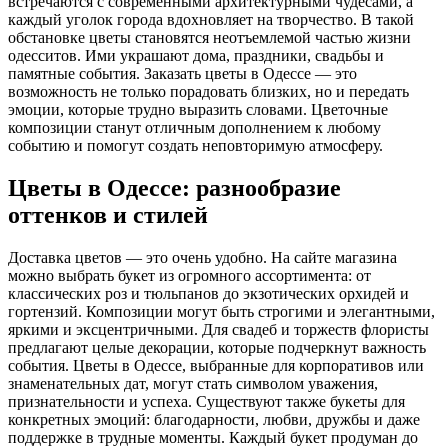
встречаются с современными архитектурными чудесами, а
каждый уголок города вдохновляет на творчество. В такой
обстановке цветы становятся неотъемлемой частью жизни
одесситов. Ими украшают дома, праздники, свадьбы и
памятные события. Заказать цветы в Одессе — это
возможность не только порадовать близких, но и передать
эмоции, которые трудно выразить словами. Цветочные
композиции станут отличным дополнением к любому
событию и помогут создать неповторимую атмосферу.
Цветы в Одессе: разнообразие
оттенков и стилей
Доставка цветов — это очень удобно. На сайте магазина
можно выбрать букет из огромного ассортимента: от
классических роз и тюльпанов до экзотических орхидей и
гортензий. Композиции могут быть строгими и элегантными,
яркими и эксцентричными. Для свадеб и торжеств флористы
предлагают целые декорации, которые подчеркнут важность
события. Цветы в Одессе, выбранные для корпоративов или
знаменательных дат, могут стать символом уважения,
признательности и успеха. Существуют также букеты для
конкретных эмоций: благодарности, любви, дружбы и даже
поддержке в трудные моменты. Каждый букет продуман до