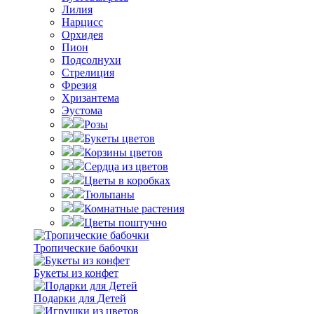
Лилия
Нарцисс
Орхидея
Пион
Подсолнухи
Стрелиция
Фрезия
Хризантема
Эустома
Розы
Букеты цветов
Корзины цветов
Сердца из цветов
Цветы в коробках
Тюльпаны
Комнатные растения
Цветы поштучно
Тропические бабочки
Букеты из конфет
Подарки для Детей