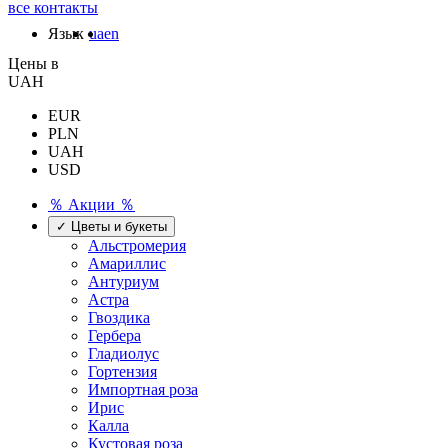
все контакты
Язык
ua
en
Цены в
UAH
EUR
PLN
UAH
USD
％ Акции ％
✓ Цветы и букеты
Альстромерия
Амариллис
Антуриум
Астра
Гвоздика
Гербера
Гладиолус
Гортензия
Импортная роза
Ирис
Калла
Кустовая роза