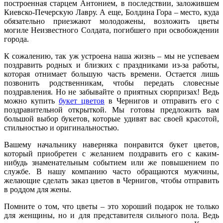
построенная старцем Антонием, в последствии, заложившем
Киевско-Печерскую Лавру. А еще, Болдина Гора – место, куда
обязательно приезжают молодожены, возложить цветы
могиле Неизвестного Солдата, погибшего при освобождении
города.
К сожалению, так уж устроена наша жизнь – мы не успеваем
поздравить родных и близких с праздниками из-за работы,
которая отнимает большую часть времени. Остается лишь
позвонить родственникам, чтобы передать словесные
поздравления. Но не забывайте о приятных сюрпризах! Ведь
можно купить
букет цветов
в Чернигов и отправить его с
поздравительной открыткой. Мы готовы предложить вам
большой выбор букетов, которые удивят вас своей красотой,
стильностью и оригинальностью.
Вашему начальнику наверняка понравится букет цветов,
который приобретен с желанием поздравить его с каким-
нибудь знаменательным событием или же повышением по
службе. В нашу компанию часто обращаются мужчины,
желающие сделать заказ цветов в Чернигов, чтобы отправить
в роддом для жены.
Помните о том, что цветы – это хороший подарок не только
для женщины, но и для представителя сильного пола. Ведь