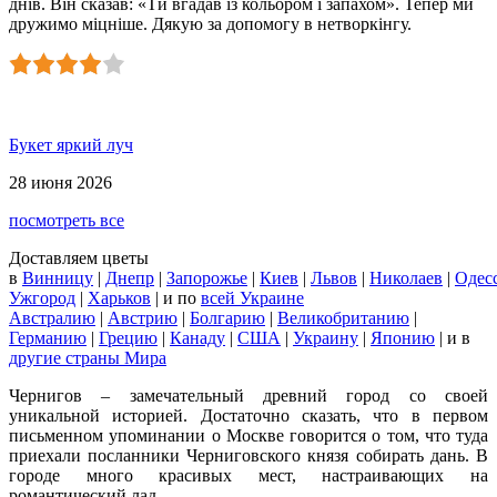
днів. Він сказав: «Ти вгадав із кольором і запахом». Тепер ми
дружимо міцніше. Дякую за допомогу в нетворкінгу.
Букет яркий луч
28 июня 2026
посмотреть все
Доставляем цветы
в
Винницу
|
Днепр
|
Запорожье
|
Киев
|
Львов
|
Николаев
|
Одес
Ужгород
|
Харьков
| и по
всей Украине
Австралию
|
Австрию
|
Болгарию
|
Великобританию
|
Германию
|
Грецию
|
Канаду
|
США
|
Украину
|
Японию
|
и в
другие страны Мира
Чернигов – замечательный древний город со своей
уникальной историей. Достаточно сказать, что в первом
письменном упоминании о Москве говорится о том, что туда
приехали посланники Черниговского князя собирать дань. В
городе много красивых мест, настраивающих на
романтический лад.