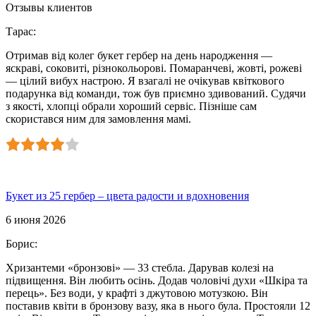
Отзывы клиентов
Тарас
:
Отримав від колег букет гербер на день народження —
яскраві, соковиті, різнокольорові. Помаранчеві, жовті, рожеві
— цілий вибух настрою. Я взагалі не очікував квіткового
подарунка від команди, тож був приємно здивований. Судячи
з якості, хлопці обрали хороший сервіс. Пізніше сам
скористався ним для замовлення мамі.
Букет из 25 гербер – цвета радости и вдохновения
6 июня 2026
Борис
:
Хризантеми «бронзові» — 33 стебла. Дарував колезі на
підвищення. Він любить осінь. Додав чоловічі духи «Шкіра та
перець». Без води, у крафті з джутовою мотузкою. Він
поставив квіти в бронзову вазу, яка в нього була. Простояли 12