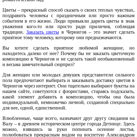
Цветы – прекрасный способ сказать о своих теплых чувствах,
поздравить человека с праздничным или просто важным
событием в его жизни. Люди привыкли дарить цветы в знак
уважения кого-то или просто ради приличия, соблюдая
традиции.
Заказать цветы
в Чернигов – это значит сделать
приятное тому человеку, которому они предназначаются.
Вы хотите сделать приятное любимой женщине, но
находитесь далеко от нее? Почему бы не заказать цветочную
композицию в Чернигов и не сделать такой необыкновенный
и весьма замечательный сюрприз?
Для женщин или молодых девушек представители сильного
пола предпочитают выбирать и заказывать доставку цветов в
Чернигов через интернет. Они тщательно выбирают букеты на
нашем сайте, советуются с флористами, стараясь подсказать,
какой элемент добавить в композицию, чтобы она была
индивидуальной, немножечко личной, созданной специально
для нее, одной, единственной.
Влюбленные, чаще всего, назначают друг другу свидания на
Валу – в древнем историческом центре города Детинце. Здесь
можно, взявшись за руки попинать осенние листья,
полюбоваться прекрасным видом на воспетую Александром