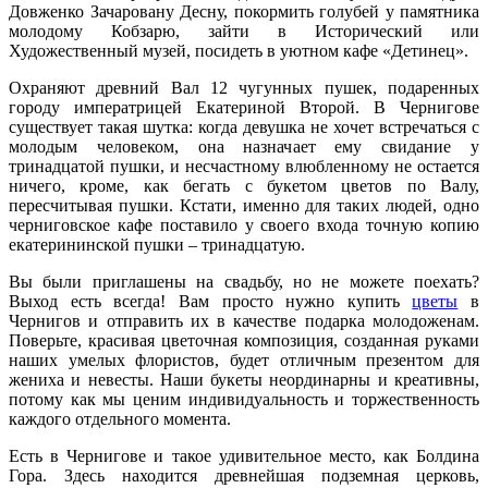
Довженко Зачаровану Десну, покормить голубей у памятника
молодому Кобзарю, зайти в Исторический или
Художественный музей, посидеть в уютном кафе «Детинец».
Охраняют древний Вал 12 чугунных пушек, подаренных
городу императрицей Екатериной Второй. В Чернигове
существует такая шутка: когда девушка не хочет встречаться с
молодым человеком, она назначает ему свидание у
тринадцатой пушки, и несчастному влюбленному не остается
ничего, кроме, как бегать с букетом цветов по Валу,
пересчитывая пушки. Кстати, именно для таких людей, одно
черниговское кафе поставило у своего входа точную копию
екатерининской пушки – тринадцатую.
Вы были приглашены на свадьбу, но не можете поехать?
Выход есть всегда! Вам просто нужно купить
цветы
в
Чернигов и отправить их в качестве подарка молодоженам.
Поверьте, красивая цветочная композиция, созданная руками
наших умелых флористов, будет отличным презентом для
жениха и невесты. Наши букеты неординарны и креативны,
потому как мы ценим индивидуальность и торжественность
каждого отдельного момента.
Есть в Чернигове и такое удивительное место, как Болдина
Гора. Здесь находится древнейшая подземная церковь,