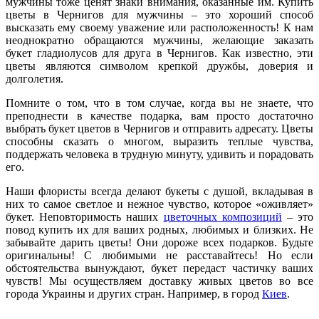
мужчины тоже ценят знаки внимания, оказанные им. Купить
цветы в Чернигов для мужчины – это хороший способ
высказать ему своему уважение или расположенность! К нам
неоднократно обращаются мужчины, желающие заказать
букет гладиолусов для друга в Чернигов. Как известно, эти
цветы являются символом крепкой дружбы, доверия и
долголетия.
Помните о том, что в том случае, когда вы не знаете, что
преподнести в качестве подарка, вам просто достаточно
выбрать букет цветов в Чернигов и отправить адресату. Цветы
способны сказать о многом, выразить теплые чувства,
поддержать человека в трудную минуту, удивить и порадовать
его.
Наши флористы всегда делают букеты с душой, вкладывая в
них то самое светлое и нежное чувство, которое «оживляет»
букет. Неповторимость наших
цветочных композиций
– это
повод купить их для ваших родных, любимых и близких. Не
забывайте дарить цветы! Они дороже всех подарков. Будьте
оригинальны! С любимыми не расставайтесь! Но если
обстоятельства вынуждают, букет передаст частичку ваших
чувств! Мы осуществляем доставку живых цветов во все
города Украины и других стран. Например, в город
Киев
.