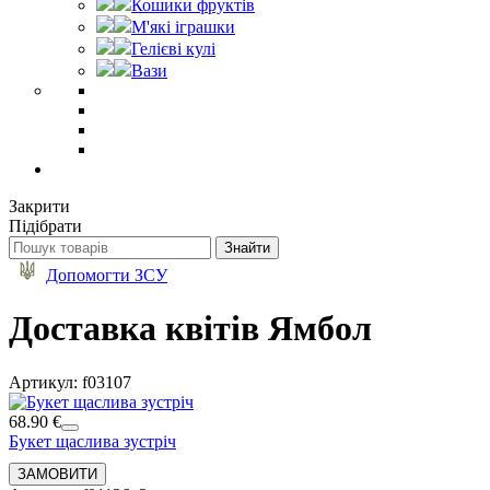
Кошики фруктів
М'які іграшки
Гелієві кулі
Вази
Закрити
Підібрати
Допомогти ЗСУ
Доставка квітів Ямбол
Артикул: f03107
68.90 €
Букет щаслива зустріч