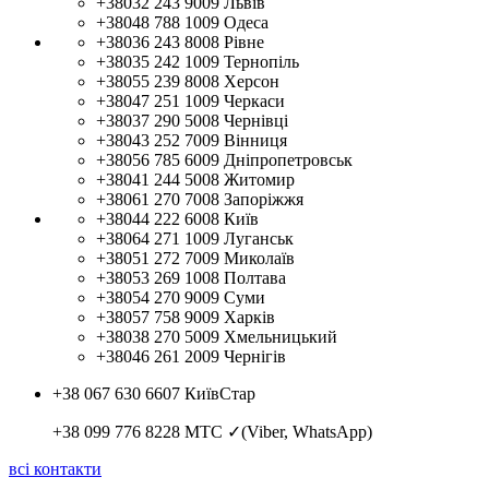
+38032 243 9009
Львів
+38048 788 1009
Одеса
+38036 243 8008
Рівне
+38035 242 1009
Тернопіль
+38055 239 8008
Херсон
+38047 251 1009
Черкаси
+38037 290 5008
Чернівці
+38043 252 7009
Вінниця
+38056 785 6009
Дніпропетровськ
+38041 244 5008
Житомир
+38061 270 7008
Запоріжжя
+38044 222 6008
Київ
+38064 271 1009
Луганськ
+38051 272 7009
Миколаїв
+38053 269 1008
Полтава
+38054 270 9009
Суми
+38057 758 9009
Харків
+38038 270 5009
Хмельницький
+38046 261 2009
Чернігів
+38 067 630 6607
КиївСтар
+38 099 776 8228
МТС ✓(Viber, WhatsApp)
всі контакти