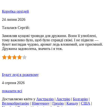
Коробка орхідей
24 липня 2026
Талалаєв Сергій
:
Замовляв кущові троянди для дружини. Вони її улюблені,
тому важливо було, щоб були справді свіжі. І не підвели —
букет виглядав чудово, аромат ледь вловимий, але приємний.
Дружина задоволена, значить і я теж.
Букет леді в рожевому
4 серпня 2026
показати всі
Доставляємо квіти
у
Австралію
|
Австрію
|
Болгарію
|
Великобританію
|
Німеччину
|
Грецію
|
Канаду
|
США
|