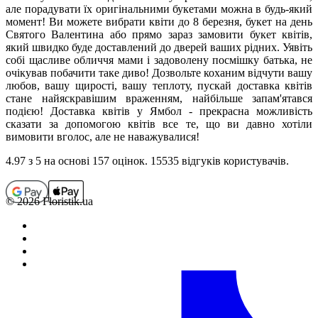
але порадувати їх оригінальними букетами можна в будь-який
момент! Ви можете вибрати квіти до 8 березня, букет на день
Святого Валентина або прямо зараз замовити букет квітів,
який швидко буде доставлений до дверей ваших рідних. Уявіть
собі щасливе обличчя мами і задоволену посмішку батька, не
очікував побачити таке диво! Дозвольте коханим відчути вашу
любов, вашу щирості, вашу теплоту, пускай доставка квітів
стане найяскравішим враженням, найбільше запам'ятався
подією! Доставка квітів у Ямбол - прекрасна можливість
сказати за допомогою квітів все те, що ви давно хотіли
вимовити вголос, але не наважувалися!
4.97
з 5 на основi 157 оцiнок. 15535 відгуків користувачiв.
© 2026 Floristik.ua