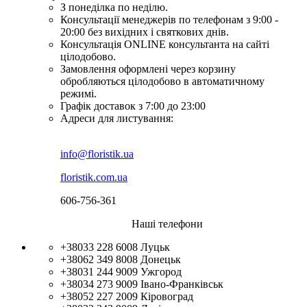
З понеділка по неділю.
Консультації менеджерів по телефонам з 9:00 -
20:00 без вихідних і святкових днів.
Консультація ONLINE консультанта на сайті
цілодобово.
Замовлення оформлені через корзину
обробляються цілодобово в автоматичному
режимі.
Графік доставок з 7:00 до 23:00
Адреси для листування:
info@floristik.ua
floristik.com.ua
606-756-361
Наші телефони
+38033 228 6008
Луцьк
+38062 349 8008
Донецьк
+38031 244 9009
Ужгород
+38034 273 9009
Івано-Франківськ
+38052 227 2009
Кіровоград