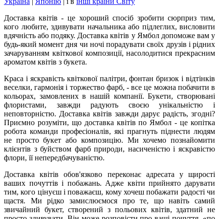
Україна
|
Японію
|
і в
інші країни Світу
Доставка квітів - це хороший спосіб зробити сюрприз тим,
кого любите, здивувати начальника або підлеглих, висловити
вдячність або подяку. Доставка квітів у Ямбол допоможе вам у
будь-який момент дня чи ночі порадувати своїх друзів і рідних
зачаруванням квіткової композиції, насолодитися прекрасним
ароматом квітів з букета.
Краса і яскравість квіткової палітри, фонтан бризок і відтінків
веселки, гармонія і торжество фарб, - все це можна побачити в
кольорах, замовлених в нашій компанії. Букети, створювані
флористами, завжди радують своєю унікальністю і
неповторністю. Доставка квітів завжди дарує радість, згодні?
Приємно розуміти, що доставка квітів по Ямбол - це копітка
робота команди професіоналів, які прагнуть піднести людям
не просто букет або композицію. Ми хочемо познайомити
клієнтів з буйством фарб природи, насиченістю і яскравістю
флори, її непередбачуваністю.
Доставка квітів обов'язково переконає адресата у щирості
ваших почуттів і побажань. Адже квіти прийнято дарувати
тим, кого цінуєш і поважаєш, кому хочеш побажати радості чи
щастя. Ми рідко замислюємося про те, що навіть самий
звичайний букет, створений з польових квітів, здатний не
просто здивувати. Він може розповісти про ваші почуття, «по