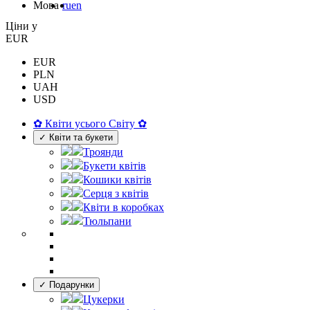
Мова
ru
en
Цiни у
EUR
EUR
PLN
UAH
USD
✿ Квіти усього Світу ✿
✓ Квіти та букети
Троянди
Букети квітів
Кошики квітів
Серця з квітів
Квіти в коробках
Тюльпани
✓ Подарунки
Цукерки