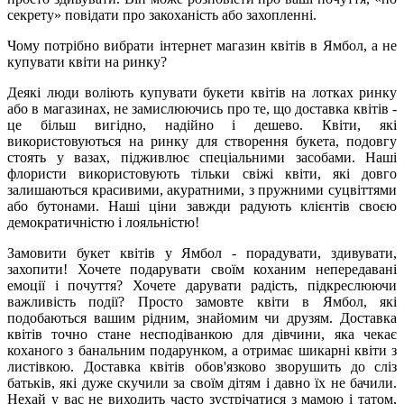
секрету» повідати про закоханість або захопленні.
Чому потрібно вибрати інтернет магазин квітів в Ямбол, а не
купувати квіти на ринку?
Деякі люди воліють купувати букети квітів на лотках ринку
або в магазинах, не замислюючись про те, що доставка квітів -
це більш вигідно, надійно і дешево. Квіти, які
використовуються на ринку для створення букета, подовгу
стоять у вазах, підживлює спеціальними засобами. Наші
флористи використовують тільки свіжі квіти, які довго
залишаються красивими, акуратними, з пружними суцвіттями
або бутонами. Наші ціни завжди радують клієнтів своєю
демократичністю і лояльністю!
Замовити букет квітів у Ямбол - порадувати, здивувати,
захопити! Хочете подарувати своїм коханим непередавані
емоції і почуття? Хочете дарувати радість, підкреслюючи
важливість події? Просто замовте квіти в Ямбол, які
подобаються вашим рідним, знайомим чи друзям. Доставка
квітів точно стане несподіванкою для дівчини, яка чекає
коханого з банальним подарунком, а отримає шикарні квіти з
листівкою. Доставка квітів обов'язково зворушить до сліз
батьків, які дуже скучили за своїм дітям і давно їх не бачили.
Нехай у вас не виходить часто зустрічатися з мамою і татом,