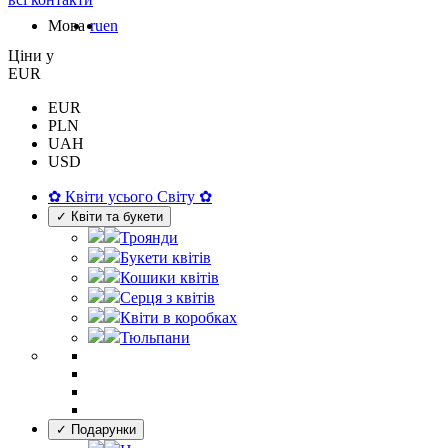
Мова
ru
en
Цiни у
EUR
EUR
PLN
UAH
USD
✿ Квіти усього Світу ✿
✓ Квіти та букети
Троянди
Букети квітів
Кошики квітів
Серця з квітів
Квіти в коробках
Тюльпани
✓ Подарунки