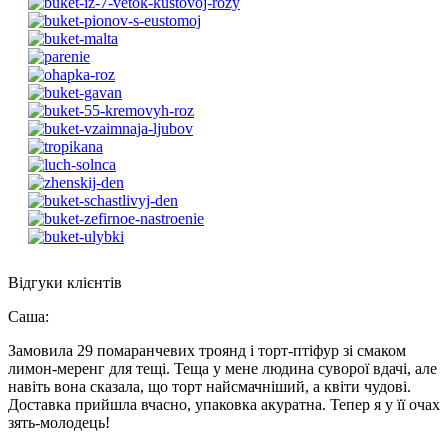
Відгуки клієнтів
Саша
:
Замовила 29 помаранчевих троянд і торт-птіфур зі смаком
лимон-меренг для тещі. Теща у мене людина суворої вдачі, але
навіть вона сказала, що торт найсмачніший, а квіти чудові.
Доставка прийшла вчасно, упаковка акуратна. Тепер я у її очах
зять-молодець!