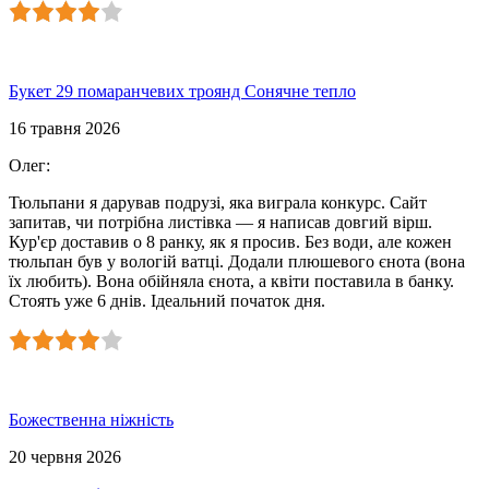
Букет 29 помаранчевих троянд Сонячне тепло
16 травня 2026
Олег
:
Тюльпани я дарував подрузі, яка виграла конкурс. Сайт
запитав, чи потрібна листівка — я написав довгий вірш.
Кур'єр доставив о 8 ранку, як я просив. Без води, але кожен
тюльпан був у вологій ватці. Додали плюшевого єнота (вона
їх любить). Вона обійняла єнота, а квіти поставила в банку.
Стоять уже 6 днів. Ідеальний початок дня.
Божественна ніжність
20 червня 2026