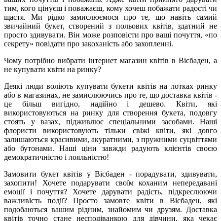
тим, кого цінуєш і поважаєш, кому хочеш побажати радості чи
щастя. Ми рідко замислюємося про те, що навіть самий
звичайний букет, створений з польових квітів, здатний не
просто здивувати. Він може розповісти про ваші почуття, «по
секрету» повідати про закоханість або захопленні.
Чому потрібно вибрати інтернет магазин квітів в Вісбаден, а
не купувати квіти на ринку?
Деякі люди воліють купувати букети квітів на лотках ринку
або в магазинах, не замислюючись про те, що доставка квітів -
це більш вигідно, надійно і дешево. Квіти, які
використовуються на ринку для створення букета, подовгу
стоять у вазах, підживлює спеціальними засобами. Наші
флористи використовують тільки свіжі квіти, які довго
залишаються красивими, акуратними, з пружними суцвіттями
або бутонами. Наші ціни завжди радують клієнтів своєю
демократичністю і лояльністю!
Замовити букет квітів у Вісбаден - порадувати, здивувати,
захопити! Хочете подарувати своїм коханим непередавані
емоції і почуття? Хочете дарувати радість, підкреслюючи
важливість події? Просто замовте квіти в Вісбаден, які
подобаються вашим рідним, знайомим чи друзям. Доставка
квітів точно стане несподіванкою для дівчини, яка чекає