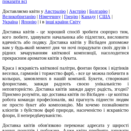
показати всі
Доставляємо квіти
у
Австралію
|
Австрію
|
Болгарію
|
Великобританію
|
Німеччину
|
Грецію
|
Канаду
|
США
|
Україна
|
Японію
|
і в
інші країни Світу
Доставка квітів - це хороший спосіб зробити сюрприз тим,
кого любите, здивувати начальника або підлеглих, висловити
вдячність або подяку. Доставка квітів у Вісбаден допоможе
вам у будь-який момент дня чи ночі порадувати своїх друзів і
рідних зачаруванням квіткової композиції, насолодитися
прекрасним ароматом квітів з букета.
Краса і яскравість квіткової палітри, фонтан бризок і відтінків
веселки, гармонія і торжество фарб, - все це можна побачити в
кольорах, замовлених в нашій компанії. Букети, створювані
флористами, завжди радують своєю унікальністю і
неповторністю. Доставка квітів завжди дарує радість, згодні?
Приємно розуміти, що доставка квітів по Вісбаден - це копітка
робота команди професіоналів, які прагнуть піднести людям
не просто букет або композицію. Ми хочемо познайомити
клієнтів з буйством фарб природи, насиченістю і яскравістю
флори, її непередбачуваністю.
Доставка квітів обов'язково переконає адресата у щирості
ваших почуттів і побажань. Адже квіти прийнято дарувати