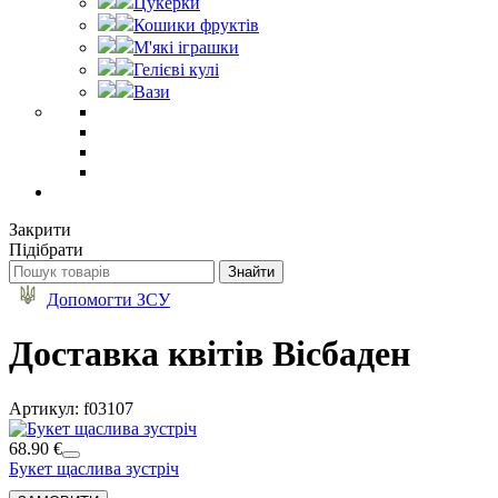
Цукерки
Кошики фруктів
М'які іграшки
Гелієві кулі
Вази
Закрити
Підібрати
Допомогти ЗСУ
Доставка квітів Вісбаден
Артикул: f03107
68.90 €
Букет щаслива зустріч