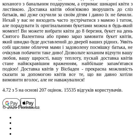
коханого з банальним подарунком, а отримає шикарні квіти з
листівкою. Доставка квітів обов'язково зворушить до сліз
батьків, які дуже скучили за своїм дітям і давно їх не бачили.
Нехай у вас не виходить часто зустрічатися з мамою і татом,
але порадувати їх оригінальними букетами можна в будь-який
момент! Ви можете вибрати квіти до 8 березня, букет на день
Святого Валентина або прямо зараз замовити букет квітів,
який швидко буде доставлений до дверей ваших рідних. Уявіть
собі щасливе обличчя мами і задоволену посмішку батька, не
очікував побачити таке диво! Дозвольте коханим відчути вашу
любов, вашу щирості, вашу теплоту, пускай доставка квітів
стане найяскравішим враженням, найбільше запам'ятався
подією! Доставка квітів у Вісбаден - прекрасна можливість
сказати за допомогою квітів все те, що ви давно хотіли
вимовити вголос, але не наважувалися!
4.72
з 5 на основi 207 оцiнок. 15535 відгуків користувачiв.
© 2026 Floristik.ua