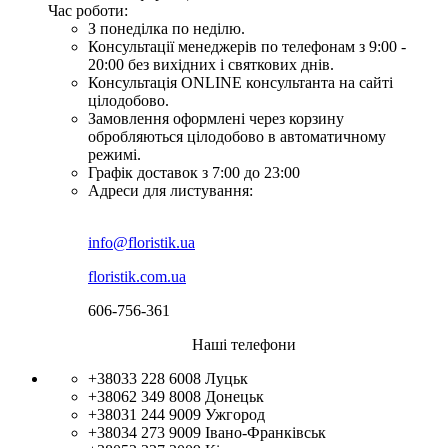
Час роботи:
З понеділка по неділю.
Консультації менеджерів по телефонам з 9:00 -
20:00 без вихідних і святкових днів.
Консультація ONLINE консультанта на сайті
цілодобово.
Замовлення оформлені через корзину
обробляються цілодобово в автоматичному
режимі.
Графік доставок з 7:00 до 23:00
Адреси для листування:
info@floristik.ua
floristik.com.ua
606-756-361
Наші телефони
+38033 228 6008
Луцьк
+38062 349 8008
Донецьк
+38031 244 9009
Ужгород
+38034 273 9009
Івано-Франківськ