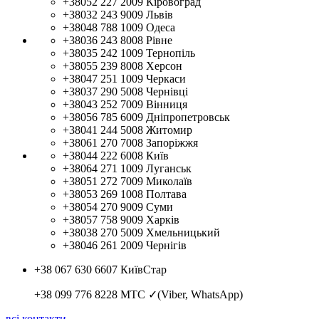
+38052 227 2009
Кіровоград
+38032 243 9009
Львів
+38048 788 1009
Одеса
+38036 243 8008
Рівне
+38035 242 1009
Тернопіль
+38055 239 8008
Херсон
+38047 251 1009
Черкаси
+38037 290 5008
Чернівці
+38043 252 7009
Вінниця
+38056 785 6009
Дніпропетровськ
+38041 244 5008
Житомир
+38061 270 7008
Запоріжжя
+38044 222 6008
Київ
+38064 271 1009
Луганськ
+38051 272 7009
Миколаїв
+38053 269 1008
Полтава
+38054 270 9009
Суми
+38057 758 9009
Харків
+38038 270 5009
Хмельницький
+38046 261 2009
Чернігів
+38 067 630 6607
КиївСтар
+38 099 776 8228
МТС ✓(Viber, WhatsApp)
всі контакти