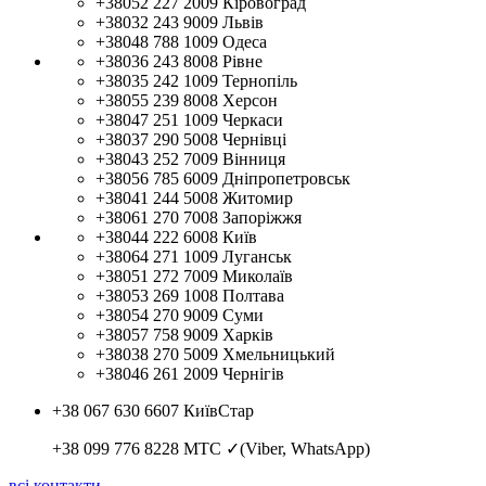
+38052 227 2009
Кіровоград
+38032 243 9009
Львів
+38048 788 1009
Одеса
+38036 243 8008
Рівне
+38035 242 1009
Тернопіль
+38055 239 8008
Херсон
+38047 251 1009
Черкаси
+38037 290 5008
Чернівці
+38043 252 7009
Вінниця
+38056 785 6009
Дніпропетровськ
+38041 244 5008
Житомир
+38061 270 7008
Запоріжжя
+38044 222 6008
Київ
+38064 271 1009
Луганськ
+38051 272 7009
Миколаїв
+38053 269 1008
Полтава
+38054 270 9009
Суми
+38057 758 9009
Харків
+38038 270 5009
Хмельницький
+38046 261 2009
Чернігів
+38 067 630 6607
КиївСтар
+38 099 776 8228
МТС ✓(Viber, WhatsApp)
всі контакти