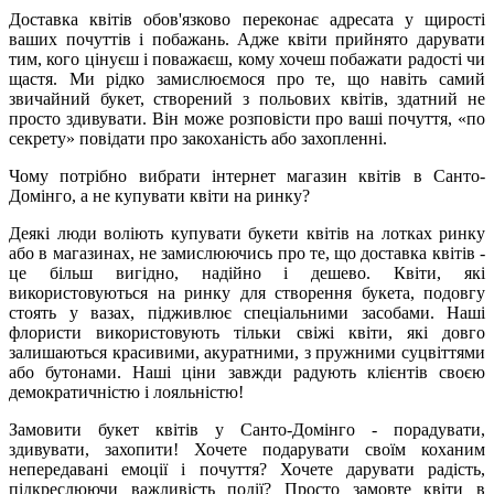
Доставка квітів обов'язково переконає адресата у щирості
ваших почуттів і побажань. Адже квіти прийнято дарувати
тим, кого цінуєш і поважаєш, кому хочеш побажати радості чи
щастя. Ми рідко замислюємося про те, що навіть самий
звичайний букет, створений з польових квітів, здатний не
просто здивувати. Він може розповісти про ваші почуття, «по
секрету» повідати про закоханість або захопленні.
Чому потрібно вибрати інтернет магазин квітів в Санто-
Домінго, а не купувати квіти на ринку?
Деякі люди воліють купувати букети квітів на лотках ринку
або в магазинах, не замислюючись про те, що доставка квітів -
це більш вигідно, надійно і дешево. Квіти, які
використовуються на ринку для створення букета, подовгу
стоять у вазах, підживлює спеціальними засобами. Наші
флористи використовують тільки свіжі квіти, які довго
залишаються красивими, акуратними, з пружними суцвіттями
або бутонами. Наші ціни завжди радують клієнтів своєю
демократичністю і лояльністю!
Замовити букет квітів у Санто-Домінго - порадувати,
здивувати, захопити! Хочете подарувати своїм коханим
непередавані емоції і почуття? Хочете дарувати радість,
підкреслюючи важливість події? Просто замовте квіти в