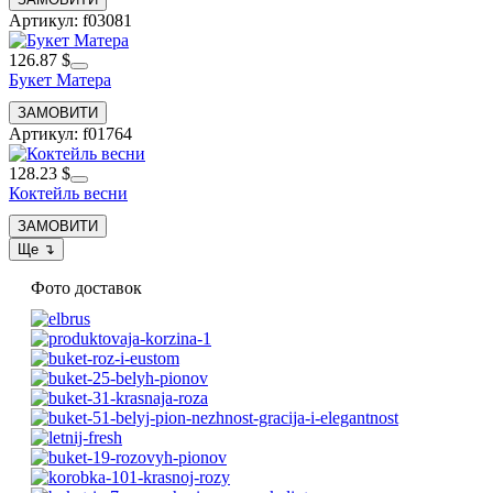
Артикул: f03081
126.87 $
Букет Матера
Артикул: f01764
128.23 $
Коктейль весни
Фото доставок