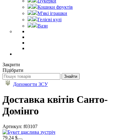
Цукерки
Кошики фруктів
М'які іграшки
Гелієві кулі
Вази
Закрити
Підібрати
Допомогти ЗСУ
Доставка квітів Санто-
Домінго
Артикул: f03107
79.24 $