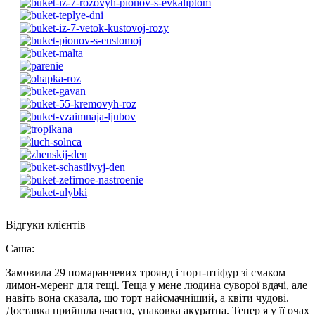
Відгуки клієнтів
Саша
:
Замовила 29 помаранчевих троянд і торт-птіфур зі смаком
лимон-меренг для тещі. Теща у мене людина суворої вдачі, але
навіть вона сказала, що торт найсмачніший, а квіти чудові.
Доставка прийшла вчасно, упаковка акуратна. Тепер я у її очах