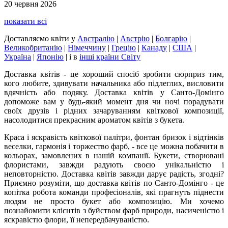
20 червня 2026
показати всі
Доставляємо квіти
у
Австралію
|
Австрію
|
Болгарію
|
Великобританію
|
Німеччину
|
Грецію
|
Канаду
|
США
|
Україна
|
Японію
|
і в
інші країни Світу
Доставка квітів - це хороший спосіб зробити сюрприз тим,
кого любите, здивувати начальника або підлеглих, висловити
вдячність або подяку. Доставка квітів у Санто-Домінго
допоможе вам у будь-який момент дня чи ночі порадувати
своїх друзів і рідних зачаруванням квіткової композиції,
насолодитися прекрасним ароматом квітів з букета.
Краса і яскравість квіткової палітри, фонтан бризок і відтінків
веселки, гармонія і торжество фарб, - все це можна побачити в
кольорах, замовлених в нашій компанії. Букети, створювані
флористами, завжди радують своєю унікальністю і
неповторністю. Доставка квітів завжди дарує радість, згодні?
Приємно розуміти, що доставка квітів по Санто-Домінго - це
копітка робота команди професіоналів, які прагнуть піднести
людям не просто букет або композицію. Ми хочемо
познайомити клієнтів з буйством фарб природи, насиченістю і
яскравістю флори, її непередбачуваністю.