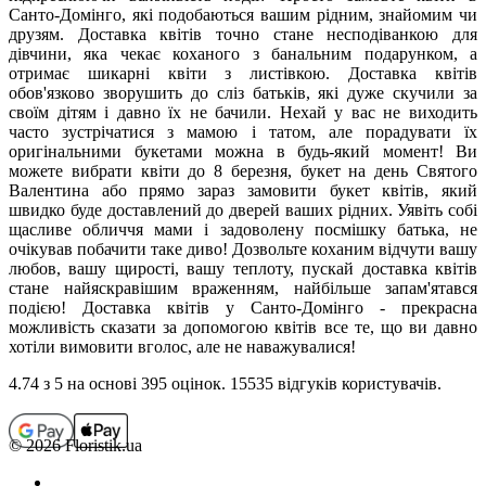
Санто-Домінго, які подобаються вашим рідним, знайомим чи
друзям. Доставка квітів точно стане несподіванкою для
дівчини, яка чекає коханого з банальним подарунком, а
отримає шикарні квіти з листівкою. Доставка квітів
обов'язково зворушить до сліз батьків, які дуже скучили за
своїм дітям і давно їх не бачили. Нехай у вас не виходить
часто зустрічатися з мамою і татом, але порадувати їх
оригінальними букетами можна в будь-який момент! Ви
можете вибрати квіти до 8 березня, букет на день Святого
Валентина або прямо зараз замовити букет квітів, який
швидко буде доставлений до дверей ваших рідних. Уявіть собі
щасливе обличчя мами і задоволену посмішку батька, не
очікував побачити таке диво! Дозвольте коханим відчути вашу
любов, вашу щирості, вашу теплоту, пускай доставка квітів
стане найяскравішим враженням, найбільше запам'ятався
подією! Доставка квітів у Санто-Домінго - прекрасна
можливість сказати за допомогою квітів все те, що ви давно
хотіли вимовити вголос, але не наважувалися!
4.74
з 5 на основi 395 оцiнок. 15535 відгуків користувачiв.
© 2026 Floristik.ua