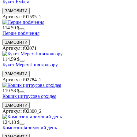
Букет Емілія
Артикул: f01595_2
114.59 $
Перше побачення
Артикул: f02071
114.59 $
Букет Мерехтіння кольору
Артикул: f02784_2
119.58 $
Кошик цитрусова орхідея
Артикул: f02300_2
124.18 $
Композиція зимовий день