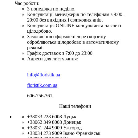
Час роботи:
З понеділка по неділю.
Консультації менеджерів по телефонам з 9:00 -
20:00 без вихідних і святкових днів.
Консультація ONLINE консультанта на сайті
цілодобово.
Замовлення оформлені через корзину
обробляються цілодобово в автоматичному
режимі.
Графік доставок з 7:00 до 23:00
Адреси для листування:
info@floristik.ua
floristik.com.ua
606-756-361
Наші телефони
+38033 228 6008
Луцьк
+38062 349 8008
Донецьк
+38031 244 9009
Ужгород
+38034 273 9009
Івано-Франківськ