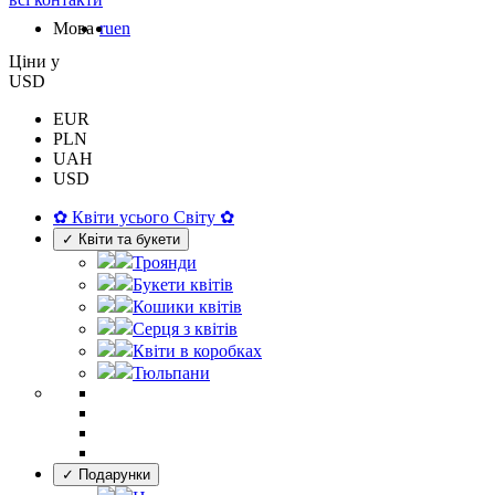
Мова
ru
en
Цiни у
USD
EUR
PLN
UAH
USD
✿ Квіти усього Світу ✿
✓ Квіти та букети
Троянди
Букети квітів
Кошики квітів
Серця з квітів
Квіти в коробках
Тюльпани
✓ Подарунки