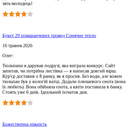
зять-молодець!
Букет 29 помаранчевих троянд Сонячне тепло
16 травня 2026
Олег
:
Тюльпани я дарував подрузі, яка виграла конкурс. Сайт
запитав, чи потрібна листівка — я написав довгий вірш.
Кур'єр доставив о 8 ранку, як я просив. Без води, але кожен
тюльпан був у вологій ватці. Додали плюшевого єнота (вона
їх любить). Вона обійняла єнота, а квіти поставила в банку.
Стоять уже 6 днів. Ідеальний початок дня.
Божественна ніжність