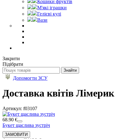
Кошики фруктів
М'які іграшки
Гелієві кулі
Вази
Закрити
Підібрати
Допомогти ЗСУ
Доставка квітів Лімерик
Артикул: f03107
68.90 €
Букет щаслива зустріч