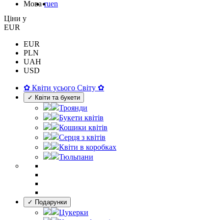
Мова
ru
en
Цiни у
EUR
EUR
PLN
UAH
USD
✿ Квіти усього Світу ✿
✓ Квіти та букети
Троянди
Букети квітів
Кошики квітів
Серця з квітів
Квіти в коробках
Тюльпани
✓ Подарунки
Цукерки