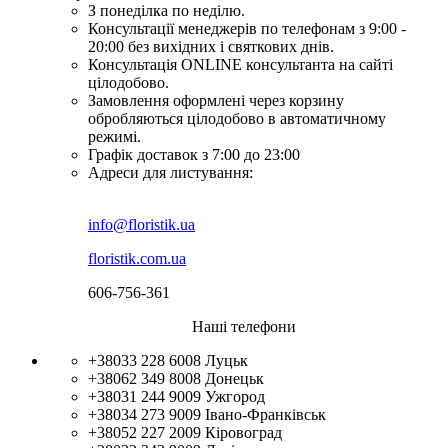
З понеділка по неділю.
Консультації менеджерів по телефонам з 9:00 -
20:00 без вихідних і святкових днів.
Консультація ONLINE консультанта на сайті
цілодобово.
Замовлення оформлені через корзину
обробляються цілодобово в автоматичному
режимі.
Графік доставок з 7:00 до 23:00
Адреси для листування:
info@floristik.ua
floristik.com.ua
606-756-361
Наші телефони
+38033 228 6008
Луцьк
+38062 349 8008
Донецьк
+38031 244 9009
Ужгород
+38034 273 9009
Івано-Франківськ
+38052 227 2009
Кіровоград