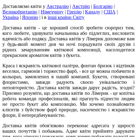
Доставляємо квіти
у
Австралію
|
Австрію
|
Болгарію
|
Великобританію
|
Німеччину
|
Грецію
|
Канаду
|
США
|
Україна
|
Японію
|
і в
інші країни Світу
Доставка квітів - це хороший спосіб зробити сюрприз тим,
кого любите, здивувати начальника або підлеглих, висловити
вдячність або подяку. Доставка квітів у Лімерик допоможе вам
у будь-який момент дня чи ночі порадувати своїх друзів і
рідних зачаруванням квіткової композиції, насолодитися
прекрасним ароматом квітів з букета.
Краса і яскравість квіткової палітри, фонтан бризок і відтінків
веселки, гармонія і торжество фарб, - все це можна побачити в
кольорах, замовлених в нашій компанії. Букети, створювані
флористами, завжди радують своєю унікальністю і
неповторністю. Доставка квітів завжди дарує радість, згодні?
Приємно розуміти, що доставка квітів по Лімерик - це копітка
робота команди професіоналів, які прагнуть піднести людям
не просто букет або композицію. Ми хочемо познайомити
клієнтів з буйством фарб природи, насиченістю і яскравістю
флори, її непередбачуваністю.
Доставка квітів обов'язково переконає адресата у щирості
ваших почуттів і побажань. Адже квіти прийнято дарувати
тим, кого цінуєш і поважаєш, кому хочеш побажати радості чи