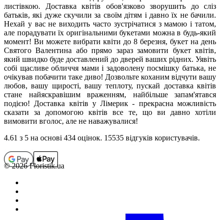
листівкою. Доставка квітів обов'язково зворушить до сліз
батьків, які дуже скучили за своїм дітям і давно їх не бачили.
Нехай у вас не виходить часто зустрічатися з мамою і татом,
але порадувати їх оригінальними букетами можна в будь-який
момент! Ви можете вибрати квіти до 8 березня, букет на день
Святого Валентина або прямо зараз замовити букет квітів,
який швидко буде доставлений до дверей ваших рідних. Уявіть
собі щасливе обличчя мами і задоволену посмішку батька, не
очікував побачити таке диво! Дозвольте коханим відчути вашу
любов, вашу щирості, вашу теплоту, пускай доставка квітів
стане найяскравішим враженням, найбільше запам'ятався
подією! Доставка квітів у Лімерик - прекрасна можливість
сказати за допомогою квітів все те, що ви давно хотіли
вимовити вголос, але не наважувалися!
4.61
з 5 на основi 434 оцiнок. 15535 відгуків користувачiв.
© 2026 Floristik.ua