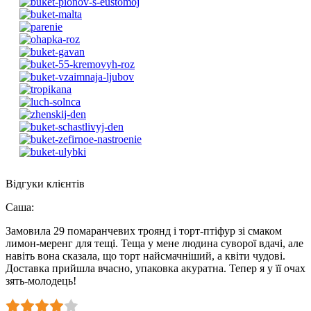
Відгуки клієнтів
Саша
:
Замовила 29 помаранчевих троянд і торт-птіфур зі смаком
лимон-меренг для тещі. Теща у мене людина суворої вдачі, але
навіть вона сказала, що торт найсмачніший, а квіти чудові.
Доставка прийшла вчасно, упаковка акуратна. Тепер я у її очах
зять-молодець!