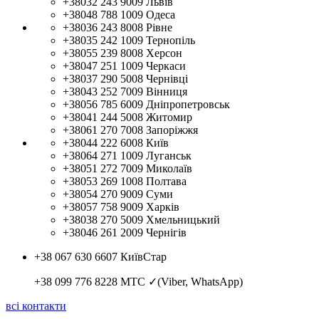
+38032 243 9009
Львів
+38048 788 1009
Одеса
+38036 243 8008
Рівне
+38035 242 1009
Тернопіль
+38055 239 8008
Херсон
+38047 251 1009
Черкаси
+38037 290 5008
Чернівці
+38043 252 7009
Вінниця
+38056 785 6009
Дніпропетровськ
+38041 244 5008
Житомир
+38061 270 7008
Запоріжжя
+38044 222 6008
Київ
+38064 271 1009
Луганськ
+38051 272 7009
Миколаїв
+38053 269 1008
Полтава
+38054 270 9009
Суми
+38057 758 9009
Харків
+38038 270 5009
Хмельницький
+38046 261 2009
Чернігів
+38 067 630 6607
КиївСтар
+38 099 776 8228
МТС ✓(Viber, WhatsApp)
всі контакти