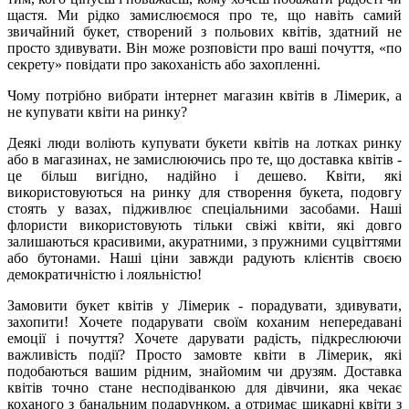
щастя. Ми рідко замислюємося про те, що навіть самий
звичайний букет, створений з польових квітів, здатний не
просто здивувати. Він може розповісти про ваші почуття, «по
секрету» повідати про закоханість або захопленні.
Чому потрібно вибрати інтернет магазин квітів в Лімерик, а
не купувати квіти на ринку?
Деякі люди воліють купувати букети квітів на лотках ринку
або в магазинах, не замислюючись про те, що доставка квітів -
це більш вигідно, надійно і дешево. Квіти, які
використовуються на ринку для створення букета, подовгу
стоять у вазах, підживлює спеціальними засобами. Наші
флористи використовують тільки свіжі квіти, які довго
залишаються красивими, акуратними, з пружними суцвіттями
або бутонами. Наші ціни завжди радують клієнтів своєю
демократичністю і лояльністю!
Замовити букет квітів у Лімерик - порадувати, здивувати,
захопити! Хочете подарувати своїм коханим непередавані
емоції і почуття? Хочете дарувати радість, підкреслюючи
важливість події? Просто замовте квіти в Лімерик, які
подобаються вашим рідним, знайомим чи друзям. Доставка
квітів точно стане несподіванкою для дівчини, яка чекає
коханого з банальним подарунком, а отримає шикарні квіти з