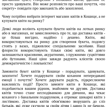
просто здивувати. Він може розповісти про ваші почуття, «по
секрету» повідати про закоханість або захопленні.
Чому потрібно вибрати інтернет магазин квітів в Кошице, а не
купувати квіти на ринку?
Деякі люди воліють купувати букети квітів на лотках ринку
або в магазинах, не замислюючись про те, що доставка квітів -
це більш вигідно, надійно і дешево. Квіти, які
використовуються на ринку для створення букета, подовгу
стоять у вазах, підживлює спеціальними засобами. Наші
флористи використовують тільки свіжі квіти, які довго
залишаються красивими, акуратними, з пружними суцвіттями
або бутонами. Наші ціни завжди радують клієнтів своєю
демократичністю і лояльністю!
Замовити букет квітів у Кошице - порадувати, здивувати,
захопити! Хочете подарувати своїм коханим непередавані
емоції і почуття? Хочете дарувати радість, підкреслюючи
важливість події? Просто замовте квіти в Кошице, які
подобаються вашим рідним, знайомим чи друзям. Доставка
квітів точно стане несподіванкою для дівчини, яка чекає
коханого з банальним подарунком, а отримає шикарні квіти з
листівкою. Доставка квітів обов'язково зворушить до сліз
батьків, які дуже скучили за своїм дітям і давно їх не бачили.