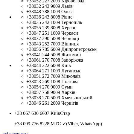
+38052 227 2009
Кіровоград
+38032 243 9009
Львів
+38048 788 1009
Одеса
+38036 243 8008
Рівне
+38035 242 1009
Тернопіль
+38055 239 8008
Херсон
+38047 251 1009
Черкаси
+38037 290 5008
Чернівці
+38043 252 7009
Вінниця
+38056 785 6009
Дніпропетровськ
+38041 244 5008
Житомир
+38061 270 7008
Запоріжжя
+38044 222 6008
Київ
+38064 271 1009
Луганськ
+38051 272 7009
Миколаїв
+38053 269 1008
Полтава
+38054 270 9009
Суми
+38057 758 9009
Харків
+38038 270 5009
Хмельницький
+38046 261 2009
Чернігів
+38 067 630 6607
КиївСтар
+38 099 776 8228
МТС ✓(Viber, WhatsApp)
всі контакти