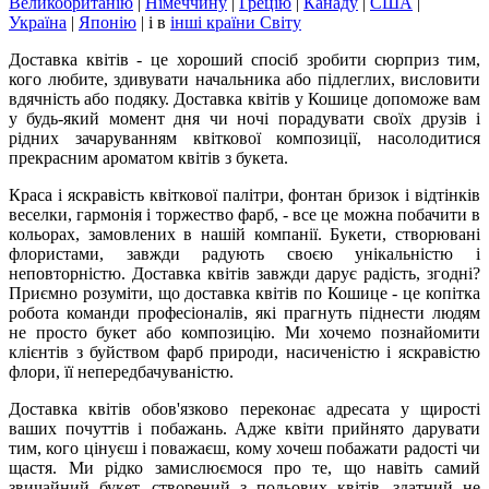
Великобританію
|
Німеччину
|
Грецію
|
Канаду
|
США
|
Україна
|
Японію
|
і в
інші країни Світу
Доставка квітів - це хороший спосіб зробити сюрприз тим,
кого любите, здивувати начальника або підлеглих, висловити
вдячність або подяку. Доставка квітів у Кошице допоможе вам
у будь-який момент дня чи ночі порадувати своїх друзів і
рідних зачаруванням квіткової композиції, насолодитися
прекрасним ароматом квітів з букета.
Краса і яскравість квіткової палітри, фонтан бризок і відтінків
веселки, гармонія і торжество фарб, - все це можна побачити в
кольорах, замовлених в нашій компанії. Букети, створювані
флористами, завжди радують своєю унікальністю і
неповторністю. Доставка квітів завжди дарує радість, згодні?
Приємно розуміти, що доставка квітів по Кошице - це копітка
робота команди професіоналів, які прагнуть піднести людям
не просто букет або композицію. Ми хочемо познайомити
клієнтів з буйством фарб природи, насиченістю і яскравістю
флори, її непередбачуваністю.
Доставка квітів обов'язково переконає адресата у щирості
ваших почуттів і побажань. Адже квіти прийнято дарувати
тим, кого цінуєш і поважаєш, кому хочеш побажати радості чи
щастя. Ми рідко замислюємося про те, що навіть самий
звичайний букет, створений з польових квітів, здатний не