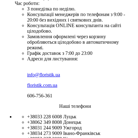
Час роботи:
З понеділка по неділю.
Консультації менеджерів по телефонам з 9:00 -
20:00 без вихідних і святкових днів.
Консультація ONLINE консультанта на сайті
цілодобово.
Замовлення оформлені через корзину
обробляються цілодобово в автоматичному
режимі.
Графік доставок з 7:00 до 23:00
Адреси для листування:
info@floristik.ua
floristik.com.ua
606-756-361
Наші телефони
+38033 228 6008
Луцьк
+38062 349 8008
Донецьк
+38031 244 9009
Ужгород
+38034 273 9009
Івано-Франківськ