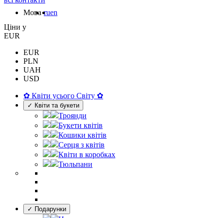
Мова
ru
en
Цiни у
EUR
EUR
PLN
UAH
USD
✿ Квіти усього Світу ✿
✓ Квіти та букети
Троянди
Букети квітів
Кошики квітів
Серця з квітів
Квіти в коробках
Тюльпани
✓ Подарунки