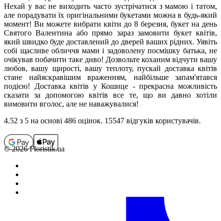
Нехай у вас не виходить часто зустрічатися з мамою і татом,
але порадувати їх оригінальними букетами можна в будь-який
момент! Ви можете вибрати квіти до 8 березня, букет на день
Святого Валентина або прямо зараз замовити букет квітів,
який швидко буде доставлений до дверей ваших рідних. Уявіть
собі щасливе обличчя мами і задоволену посмішку батька, не
очікував побачити таке диво! Дозвольте коханим відчути вашу
любов, вашу щирості, вашу теплоту, пускай доставка квітів
стане найяскравішим враженням, найбільше запам'ятався
подією! Доставка квітів у Кошице - прекрасна можливість
сказати за допомогою квітів все те, що ви давно хотіли
вимовити вголос, але не наважувалися!
4.52
з 5 на основi 486 оцiнок. 15547 відгуків користувачiв.
© 2026 Floristik.ua