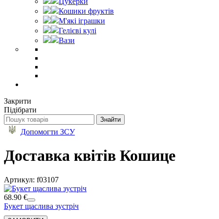
Цукерки
Кошики фруктів
М'які іграшки
Гелієві кулі
Вази
Закрити
Підібрати
Допомогти ЗСУ
Доставка квітів Кошице
Артикул: f03107
68.90 €
Букет щаслива зустріч