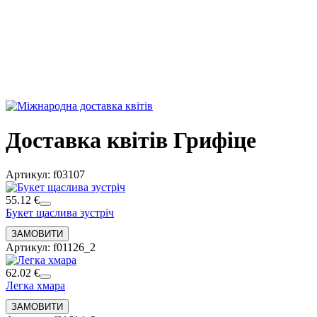
Доставка квітів Грифіце
Артикул: f03107
55.12 €
Букет щаслива зустріч
Артикул: f01126_2
62.02 €
Легка хмара