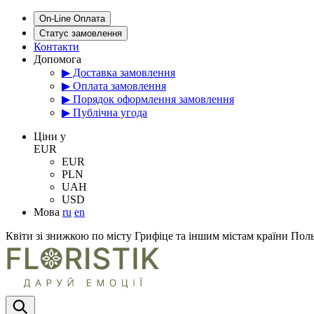
On-Line Оплата
Статус замовлення
Контакти
Допомога
▶ Доставка замовлення
▶ Оплата замовлення
▶ Порядок оформлення замовлення
▶ Публічна угода
Цiни у
EUR
EUR
PLN
UAH
USD
Мова
ru
en
Квіти зі знижкою по місту Грифіце та іншим містам країни Пол