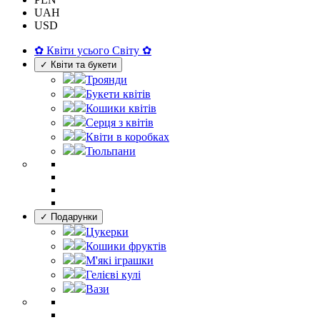
UAH
USD
✿ Квіти усього Світу ✿
✓ Квіти та букети
Троянди
Букети квітів
Кошики квітів
Серця з квітів
Квіти в коробках
Тюльпани
✓ Подарунки
Цукерки
Кошики фруктів
М'які іграшки
Гелієві кулі
Вази