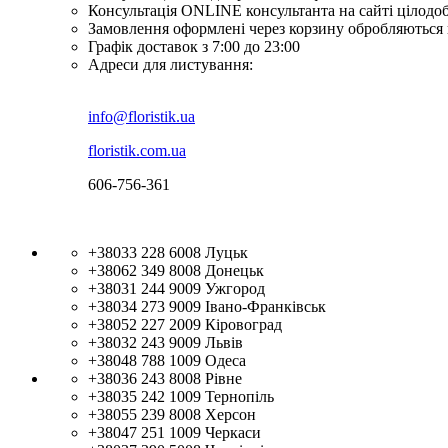
Консультація ONLINE консультанта на сайті цілодо
Замовлення оформлені через корзину обробляються 
Графік доставок з 7:00 до 23:00
Адреси для листування:
info@floristik.ua
floristik.com.ua
606-756-361
+38033 228 6008
Луцьк
+38062 349 8008
Донецьк
+38031 244 9009
Ужгород
+38034 273 9009
Івано-Франківськ
+38052 227 2009
Кіровоград
+38032 243 9009
Львів
+38048 788 1009
Одеса
+38036 243 8008
Рівне
+38035 242 1009
Тернопіль
+38055 239 8008
Херсон
+38047 251 1009
Черкаси