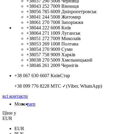
+38037 290 5008
Чернівці
+38043 252 7009
Вінниця
+38056 785 6009
Дніпропетровськ
+38041 244 5008
Житомир
+38061 270 7008
Запоріжжя
+38044 222 6008
Київ
+38064 271 1009
Луганськ
+38051 272 7009
Миколаїв
+38053 269 1008
Полтава
+38054 270 9009
Суми
+38057 758 9009
Харків
+38038 270 5009
Хмельницький
+38046 261 2009
Чернігів
+38 067 630 6607
КиївСтар
+38 099 776 8228
МТС ✓(Viber, WhatsApp)
всі контакти
Мова
ru
en
Цiни у
EUR
EUR
PLN