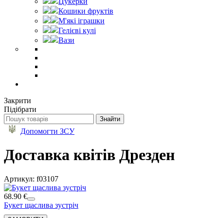
Цукерки
Кошики фруктів
М'які іграшки
Гелієві кулі
Вази
Закрити
Підібрати
Допомогти ЗСУ
Доставка квітів Дрезден
Артикул: f03107
68.90 €
Букет щаслива зустріч