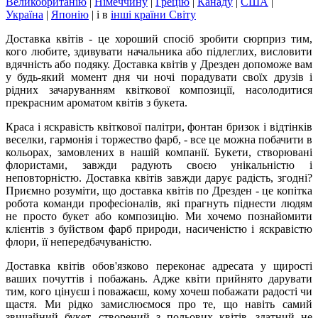
Великобританію
|
Німеччину
|
Грецію
|
Канаду
|
США
|
Україна
|
Японію
|
і в
інші країни Світу
Доставка квітів - це хороший спосіб зробити сюрприз тим,
кого любите, здивувати начальника або підлеглих, висловити
вдячність або подяку. Доставка квітів у Дрезден допоможе вам
у будь-який момент дня чи ночі порадувати своїх друзів і
рідних зачаруванням квіткової композиції, насолодитися
прекрасним ароматом квітів з букета.
Краса і яскравість квіткової палітри, фонтан бризок і відтінків
веселки, гармонія і торжество фарб, - все це можна побачити в
кольорах, замовлених в нашій компанії. Букети, створювані
флористами, завжди радують своєю унікальністю і
неповторністю. Доставка квітів завжди дарує радість, згодні?
Приємно розуміти, що доставка квітів по Дрезден - це копітка
робота команди професіоналів, які прагнуть піднести людям
не просто букет або композицію. Ми хочемо познайомити
клієнтів з буйством фарб природи, насиченістю і яскравістю
флори, її непередбачуваністю.
Доставка квітів обов'язково переконає адресата у щирості
ваших почуттів і побажань. Адже квіти прийнято дарувати
тим, кого цінуєш і поважаєш, кому хочеш побажати радості чи
щастя. Ми рідко замислюємося про те, що навіть самий
звичайний букет, створений з польових квітів, здатний не