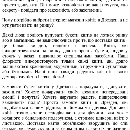
просто здивувати. Він може розповісти про ваші почуття, «по
секрету» повідати про закоханість або захопленні.
Чому потрібно вибрати інтернет магазин квітів в Дрезден, а не
купувати квіти на ринку?
Деякі люди воліють купувати букети квітів на лотках ринку
або в магазинах, не замислюючись про те, що доставка квітів -
це більш вигідно, надійно і дешево. Квіти, які
використовуються на ринку для створення букета, подовгу
стоять у вазах, підживлює спеціальними засобами. Наші
флористи використовують тільки свіжі квіти, які довго
залишаються красивими, акуратними, з пружними суцвіттями
або бутонами. Наші ціни завжди радують клієнтів своєю
демократичністю і лояльністю!
Замовити букет квітів у Дрезден - порадувати, здивувати,
захопити! Хочете подарувати своїм коханим непередавані
емоції і почуття? Хочете дарувати радість, підкреслюючи
важливість події? Просто замовте квіти в Дрезден, які
подобаються вашим рідним, знайомим чи друзям. Доставка
квітів точно стане несподіванкою для дівчини, яка чекає
коханого з банальним подарунком, а отримає шикарні квіти з
листівкою. Доставка квітів обов'язково зворушить до сліз
батьків, які дуже скучили за своїм дітям і давно їх не бачили.