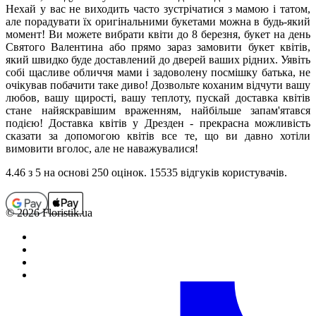
Нехай у вас не виходить часто зустрічатися з мамою і татом,
але порадувати їх оригінальними букетами можна в будь-який
момент! Ви можете вибрати квіти до 8 березня, букет на день
Святого Валентина або прямо зараз замовити букет квітів,
який швидко буде доставлений до дверей ваших рідних. Уявіть
собі щасливе обличчя мами і задоволену посмішку батька, не
очікував побачити таке диво! Дозвольте коханим відчути вашу
любов, вашу щирості, вашу теплоту, пускай доставка квітів
стане найяскравішим враженням, найбільше запам'ятався
подією! Доставка квітів у Дрезден - прекрасна можливість
сказати за допомогою квітів все те, що ви давно хотіли
вимовити вголос, але не наважувалися!
4.46
з 5 на основi 250 оцiнок. 15535 відгуків користувачiв.
© 2026 Floristik.ua