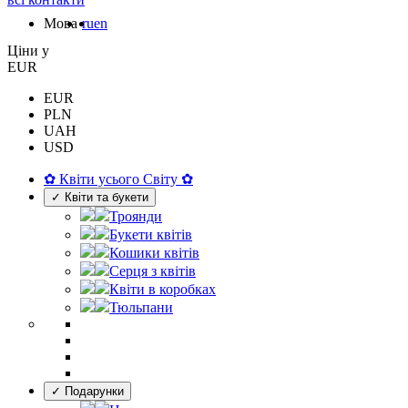
Мова
ru
en
Цiни у
EUR
EUR
PLN
UAH
USD
✿ Квіти усього Світу ✿
✓ Квіти та букети
Троянди
Букети квітів
Кошики квітів
Серця з квітів
Квіти в коробках
Тюльпани
✓ Подарунки