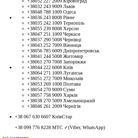
+38052 227 2009
Кіровоград
+38032 243 9009
Львів
+38048 788 1009
Одеса
+38036 243 8008
Рівне
+38035 242 1009
Тернопіль
+38055 239 8008
Херсон
+38047 251 1009
Черкаси
+38037 290 5008
Чернівці
+38043 252 7009
Вінниця
+38056 785 6009
Дніпропетровськ
+38041 244 5008
Житомир
+38061 270 7008
Запоріжжя
+38044 222 6008
Київ
+38064 271 1009
Луганськ
+38051 272 7009
Миколаїв
+38053 269 1008
Полтава
+38054 270 9009
Суми
+38057 758 9009
Харків
+38038 270 5009
Хмельницький
+38046 261 2009
Чернігів
+38 067 630 6607
КиївСтар
+38 099 776 8228
МТС ✓(Viber, WhatsApp)
всі контакти