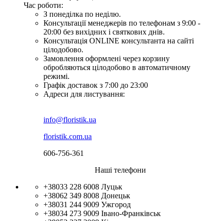
Час роботи:
З понеділка по неділю.
Консультації менеджерів по телефонам з 9:00 -
20:00 без вихідних і святкових днів.
Консультація ONLINE консультанта на сайті
цілодобово.
Замовлення оформлені через корзину
обробляються цілодобово в автоматичному
режимі.
Графік доставок з 7:00 до 23:00
Адреси для листування:
info@floristik.ua
floristik.com.ua
606-756-361
Наші телефони
+38033 228 6008
Луцьк
+38062 349 8008
Донецьк
+38031 244 9009
Ужгород
+38034 273 9009
Івано-Франківськ