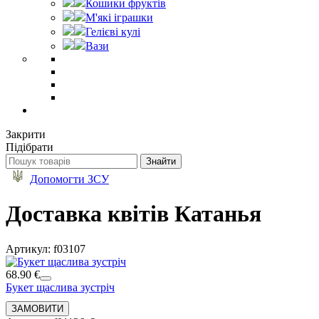
Кошики фруктів
М'які іграшки
Гелієві кулі
Вази
Закрити
Підібрати
Допомогти ЗСУ
Доставка квітів Катанья
Артикул: f03107
68.90 €
Букет щаслива зустріч