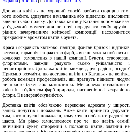
Україна
|
Японію
|
і в
інші країни Світу
Доставка квітів - це хороший спосіб зробити сюрприз тим,
кого любите, здивувати начальника або підлеглих, висловити
вдячність або подяку. Доставка квітів у Катанья допоможе вам
у будь-який момент дня чи ночі порадувати своїх друзів і
рідних зачаруванням квіткової композиції, насолодитися
прекрасним ароматом квітів з букета.
Краса і яскравість квіткової палітри, фонтан бризок і відтінків
веселки, гармонія і торжество фарб, - все це можна побачити в
кольорах, замовлених в нашій компанії. Букети, створювані
флористами, завжди радують своєю унікальністю і
неповторністю. Доставка квітів завжди дарує радість, згодні?
Приємно розуміти, що доставка квітів по Катанья - це копітка
робота команди професіоналів, які прагнуть піднести людям
не просто букет або композицію. Ми хочемо познайомити
клієнтів з буйством фарб природи, насиченістю і яскравістю
флори, її непередбачуваністю.
Доставка квітів обов'язково переконає адресата у щирості
ваших почуттів і побажань. Адже квіти прийнято дарувати
тим, кого цінуєш і поважаєш, кому хочеш побажати радості чи
щастя. Ми рідко замислюємося про те, що навіть самий
звичайний букет, створений з польових квітів, здатний не
просто здивувати. Він може розповісти про ваші почуття, «по