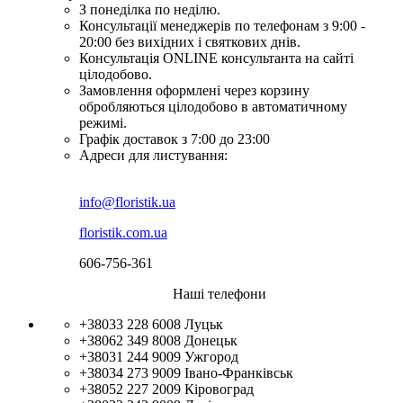
З понеділка по неділю.
Консультації менеджерів по телефонам з 9:00 -
20:00 без вихідних і святкових днів.
Консультація ONLINE консультанта на сайті
цілодобово.
Замовлення оформлені через корзину
обробляються цілодобово в автоматичному
режимі.
Графік доставок з 7:00 до 23:00
Адреси для листування:
info@floristik.ua
floristik.com.ua
606-756-361
Наші телефони
+38033 228 6008
Луцьк
+38062 349 8008
Донецьк
+38031 244 9009
Ужгород
+38034 273 9009
Івано-Франківськ
+38052 227 2009
Кіровоград