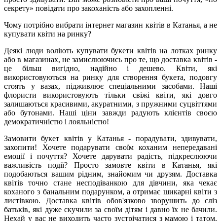
секрету» повідати про закоханість або захопленні.
Чому потрібно вибрати інтернет магазин квітів в Катанья, а не
купувати квіти на ринку?
Деякі люди воліють купувати букети квітів на лотках ринку
або в магазинах, не замислюючись про те, що доставка квітів -
це більш вигідно, надійно і дешево. Квіти, які
використовуються на ринку для створення букета, подовгу
стоять у вазах, підживлює спеціальними засобами. Наші
флористи використовують тільки свіжі квіти, які довго
залишаються красивими, акуратними, з пружними суцвіттями
або бутонами. Наші ціни завжди радують клієнтів своєю
демократичністю і лояльністю!
Замовити букет квітів у Катанья - порадувати, здивувати,
захопити! Хочете подарувати своїм коханим непередавані
емоції і почуття? Хочете дарувати радість, підкреслюючи
важливість події? Просто замовте квіти в Катанья, які
подобаються вашим рідним, знайомим чи друзям. Доставка
квітів точно стане несподіванкою для дівчини, яка чекає
коханого з банальним подарунком, а отримає шикарні квіти з
листівкою. Доставка квітів обов'язково зворушить до сліз
батьків, які дуже скучили за своїм дітям і давно їх не бачили.
Нехай у вас не виходить часто зустрічатися з мамою і татом,