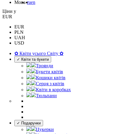
Мова
ru
en
Цiни у
EUR
EUR
PLN
UAH
USD
✿ Квіти усього Світу ✿
✓ Квіти та букети
Троянди
Букети квітів
Кошики квітів
Серця з квітів
Квіти в коробках
Тюльпани
✓ Подарунки
Цукерки