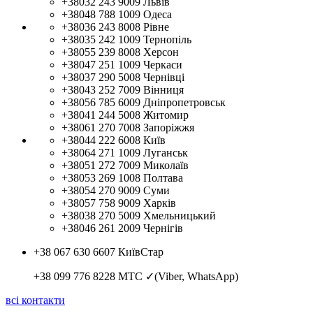
+38032 243 9009
Львів
+38048 788 1009
Одеса
+38036 243 8008
Рівне
+38035 242 1009
Тернопіль
+38055 239 8008
Херсон
+38047 251 1009
Черкаси
+38037 290 5008
Чернівці
+38043 252 7009
Вінниця
+38056 785 6009
Дніпропетровськ
+38041 244 5008
Житомир
+38061 270 7008
Запоріжжя
+38044 222 6008
Київ
+38064 271 1009
Луганськ
+38051 272 7009
Миколаїв
+38053 269 1008
Полтава
+38054 270 9009
Суми
+38057 758 9009
Харків
+38038 270 5009
Хмельницький
+38046 261 2009
Чернігів
+38 067 630 6607
КиївСтар
+38 099 776 8228
МТС ✓(Viber, WhatsApp)
всі контакти