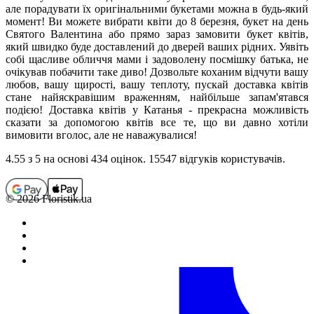
але порадувати їх оригінальними букетами можна в будь-який
момент! Ви можете вибрати квіти до 8 березня, букет на день
Святого Валентина або прямо зараз замовити букет квітів,
який швидко буде доставлений до дверей ваших рідних. Уявіть
собі щасливе обличчя мами і задоволену посмішку батька, не
очікував побачити таке диво! Дозвольте коханим відчути вашу
любов, вашу щирості, вашу теплоту, пускай доставка квітів
стане найяскравішим враженням, найбільше запам'ятався
подією! Доставка квітів у Катанья - прекрасна можливість
сказати за допомогою квітів все те, що ви давно хотіли
вимовити вголос, але не наважувалися!
4.55
з 5 на основi 434 оцiнок. 15547 відгуків користувачiв.
© 2026 Floristik.ua