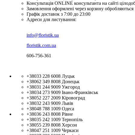
Консультація ONLINE консультанта на сайті цілодо
Замовлення оформлені через корзину обробляються 
Графік доставок з 7:00 до 23:00
Адреси для листування:
info@floristik.ua
floristik.com.ua
606-756-361
+38033 228 6008
Луцьк
+38062 349 8008
Донецьк
+38031 244 9009
Ужгород
+38034 273 9009
Івано-Франківськ
+38052 227 2009
Кіровоград
+38032 243 9009
Львів
+38048 788 1009
Одеса
+38036 243 8008
Рівне
+38035 242 1009
Тернопіль
+38055 239 8008
Херсон
+38047 251 1009
Черкаси