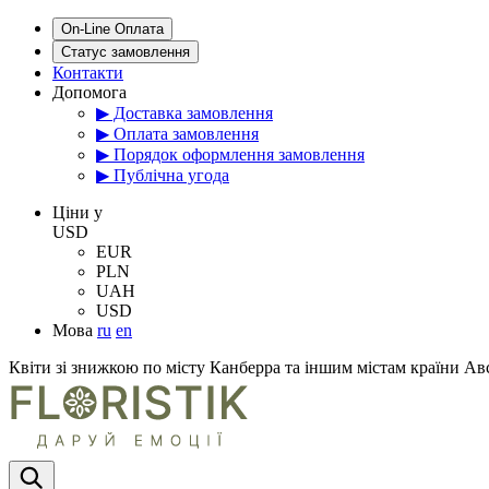
On-Line Оплата
Статус замовлення
Контакти
Допомога
▶ Доставка замовлення
▶ Оплата замовлення
▶ Порядок оформлення замовлення
▶ Публічна угода
Цiни у
USD
EUR
PLN
UAH
USD
Мова
ru
en
Квіти зі знижкою по місту Канберра та іншим містам країни Ав