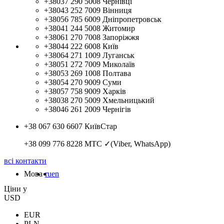
+38037 290 5008
Чернівці
+38043 252 7009
Вінниця
+38056 785 6009
Дніпропетровськ
+38041 244 5008
Житомир
+38061 270 7008
Запоріжжя
+38044 222 6008
Київ
+38064 271 1009
Луганськ
+38051 272 7009
Миколаїв
+38053 269 1008
Полтава
+38054 270 9009
Суми
+38057 758 9009
Харків
+38038 270 5009
Хмельницький
+38046 261 2009
Чернігів
+38 067 630 6607
КиївСтар
+38 099 776 8228
МТС ✓(Viber, WhatsApp)
всі контакти
Мова
ru
en
Цiни у
USD
EUR
PLN