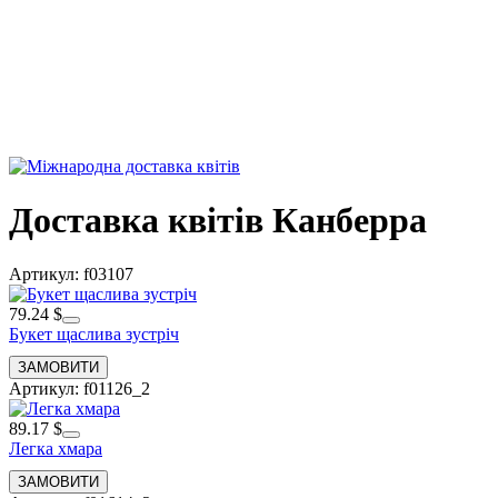
Доставка квітів Канберра
Артикул: f03107
79.24 $
Букет щаслива зустріч
Артикул: f01126_2
89.17 $
Легка хмара