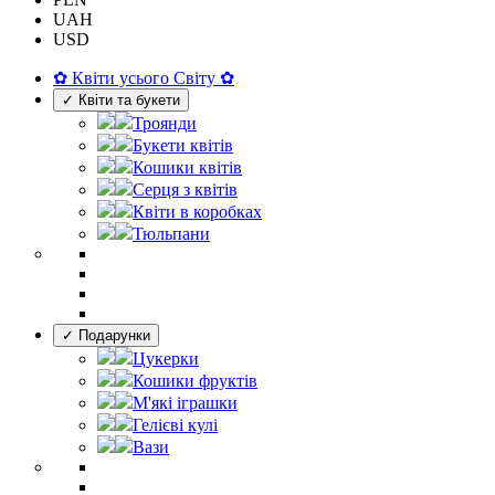
UAH
USD
✿ Квіти усього Світу ✿
✓ Квіти та букети
Троянди
Букети квітів
Кошики квітів
Серця з квітів
Квіти в коробках
Тюльпани
✓ Подарунки
Цукерки
Кошики фруктів
М'які іграшки
Гелієві кулі
Вази