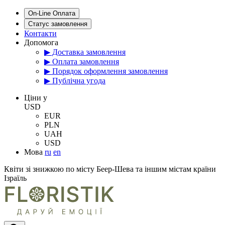
On-Line Оплата
Статус замовлення
Контакти
Допомога
▶ Доставка замовлення
▶ Оплата замовлення
▶ Порядок оформлення замовлення
▶ Публічна угода
Цiни у
USD
EUR
PLN
UAH
USD
Мова
ru
en
Квіти зі знижкою по місту Беер-Шева та іншим містам країни
Ізраїль