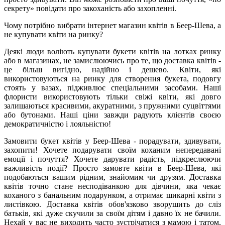
секрету» повідати про закоханість або захопленні.
Чому потрібно вибрати інтернет магазин квітів в Беер-Шева, а
не купувати квіти на ринку?
Деякі люди воліють купувати букети квітів на лотках ринку
або в магазинах, не замислюючись про те, що доставка квітів -
це більш вигідно, надійно і дешево. Квіти, які
використовуються на ринку для створення букета, подовгу
стоять у вазах, підживлює спеціальними засобами. Наші
флористи використовують тільки свіжі квіти, які довго
залишаються красивими, акуратними, з пружними суцвіттями
або бутонами. Наші ціни завжди радують клієнтів своєю
демократичністю і лояльністю!
Замовити букет квітів у Беер-Шева - порадувати, здивувати,
захопити! Хочете подарувати своїм коханим непередавані
емоції і почуття? Хочете дарувати радість, підкреслюючи
важливість події? Просто замовте квіти в Беер-Шева, які
подобаються вашим рідним, знайомим чи друзям. Доставка
квітів точно стане несподіванкою для дівчини, яка чекає
коханого з банальним подарунком, а отримає шикарні квіти з
листівкою. Доставка квітів обов'язково зворушить до сліз
батьків, які дуже скучили за своїм дітям і давно їх не бачили.
Нехай у вас не виходить часто зустрічатися з мамою і татом,