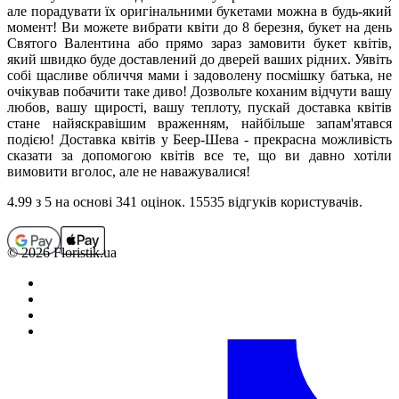
але порадувати їх оригінальними букетами можна в будь-який
момент! Ви можете вибрати квіти до 8 березня, букет на день
Святого Валентина або прямо зараз замовити букет квітів,
який швидко буде доставлений до дверей ваших рідних. Уявіть
собі щасливе обличчя мами і задоволену посмішку батька, не
очікував побачити таке диво! Дозвольте коханим відчути вашу
любов, вашу щирості, вашу теплоту, пускай доставка квітів
стане найяскравішим враженням, найбільше запам'ятався
подією! Доставка квітів у Беер-Шева - прекрасна можливість
сказати за допомогою квітів все те, що ви давно хотіли
вимовити вголос, але не наважувалися!
4.99
з 5 на основi 341 оцiнок. 15535 відгуків користувачiв.
© 2026 Floristik.ua