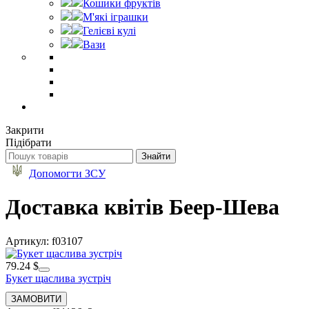
Кошики фруктів
М'які іграшки
Гелієві кулі
Вази
Закрити
Підібрати
Допомогти ЗСУ
Доставка квітів Беер-Шева
Артикул: f03107
79.24 $
Букет щаслива зустріч