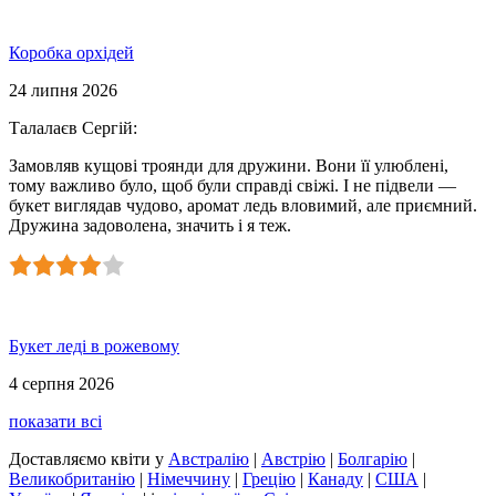
Коробка орхідей
24 липня 2026
Талалаєв Сергій
:
Замовляв кущові троянди для дружини. Вони її улюблені,
тому важливо було, щоб були справді свіжі. І не підвели —
букет виглядав чудово, аромат ледь вловимий, але приємний.
Дружина задоволена, значить і я теж.
Букет леді в рожевому
4 серпня 2026
показати всі
Доставляємо квіти
у
Австралію
|
Австрію
|
Болгарію
|
Великобританію
|
Німеччину
|
Грецію
|
Канаду
|
США
|