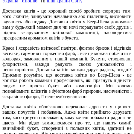
Україна
|
Японію
|
і в
інші країни Світу
Доставка квітів - це хороший спосіб зробити сюрприз тим,
кого любите, здивувати начальника або підлеглих, висловити
вдячність або подяку. Доставка квітів у Беер-Шева допоможе
вам у будь-який момент дня чи ночі порадувати своїх друзів і
рідних зачаруванням квіткової композиції, насолодитися
прекрасним ароматом квітів з букета.
Краса і яскравість квіткової палітри, фонтан бризок і відтінків
веселки, гармонія і торжество фарб, - все це можна побачити в
кольорах, замовлених в нашій компанії. Букети, створювані
флористами, завжди радують своєю унікальністю і
неповторністю. Доставка квітів завжди дарує радість, згодні?
Приємно розуміти, що доставка квітів по Беер-Шева - це
копітка робота команди професіоналів, які прагнуть піднести
людям не просто букет або композицію. Ми хочемо
познайомити клієнтів з буйством фарб природи, насиченістю і
яскравістю флори, її непередбачуваністю.
Доставка квітів обов'язково переконає адресата у щирості
ваших почуттів і побажань. Адже квіти прийнято дарувати
тим, кого цінуєш і поважаєш, кому хочеш побажати радості чи
щастя. Ми рідко замислюємося про те, що навіть самий
звичайний букет, створений з польових квітів, здатний не
просто здивувати. Він може розповісти про ваші почуття, «по