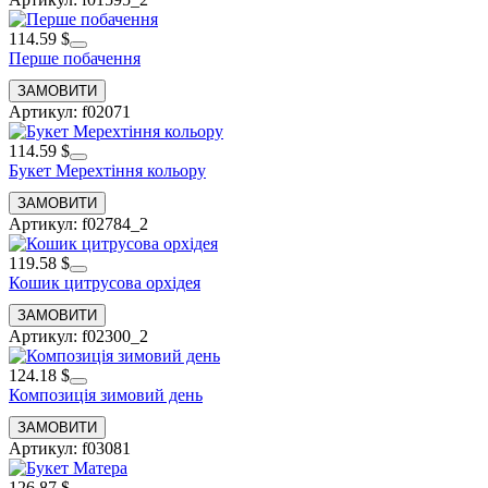
114.59 $
Перше побачення
Артикул: f02071
114.59 $
Букет Мерехтіння кольору
Артикул: f02784_2
119.58 $
Кошик цитрусова орхідея
Артикул: f02300_2
124.18 $
Композиція зимовий день
Артикул: f03081
126.87 $