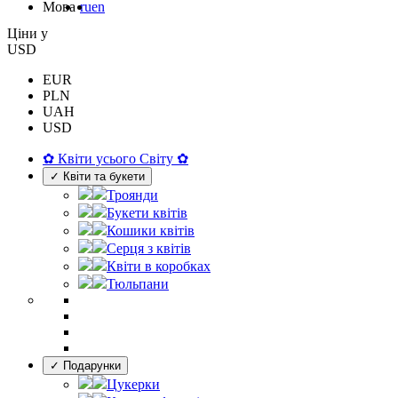
Мова
ru
en
Цiни у
USD
EUR
PLN
UAH
USD
✿ Квіти усього Світу ✿
✓ Квіти та букети
Троянди
Букети квітів
Кошики квітів
Серця з квітів
Квіти в коробках
Тюльпани
✓ Подарунки
Цукерки