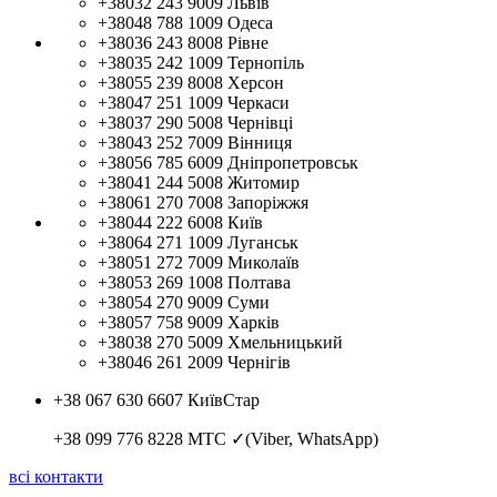
+38032 243 9009
Львів
+38048 788 1009
Одеса
+38036 243 8008
Рівне
+38035 242 1009
Тернопіль
+38055 239 8008
Херсон
+38047 251 1009
Черкаси
+38037 290 5008
Чернівці
+38043 252 7009
Вінниця
+38056 785 6009
Дніпропетровськ
+38041 244 5008
Житомир
+38061 270 7008
Запоріжжя
+38044 222 6008
Київ
+38064 271 1009
Луганськ
+38051 272 7009
Миколаїв
+38053 269 1008
Полтава
+38054 270 9009
Суми
+38057 758 9009
Харків
+38038 270 5009
Хмельницький
+38046 261 2009
Чернігів
+38 067 630 6607
КиївСтар
+38 099 776 8228
МТС ✓(Viber, WhatsApp)
всі контакти