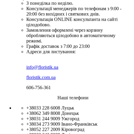
З понеділка по неділю.
Консультації менеджерів по телефонам з 9:00 -
20:00 без вихідних і святкових днів.
Консультація ONLINE консультанта на сайті
цілодобово.
Замовлення оформлені через корзину
обробляються цілодобово в автоматичному
режимі.
Графік доставок з 7:00 до 23:00
Адреси для листування:
info@floristik.ua
floristik.com.ua
606-756-361
Наші телефони
+38033 228 6008
Луцьк
+38062 349 8008
Донецьк
+38031 244 9009
Ужгород
+38034 273 9009
Івано-Франківськ
+38052 227 2009
Кіровоград