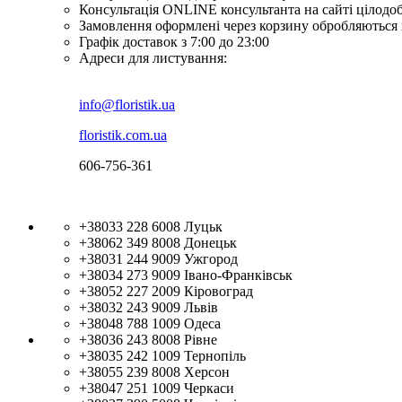
Консультація ONLINE консультанта на сайті цілодо
Замовлення оформлені через корзину обробляються 
Графік доставок з 7:00 до 23:00
Адреси для листування:
info@floristik.ua
floristik.com.ua
606-756-361
+38033 228 6008
Луцьк
+38062 349 8008
Донецьк
+38031 244 9009
Ужгород
+38034 273 9009
Івано-Франківськ
+38052 227 2009
Кіровоград
+38032 243 9009
Львів
+38048 788 1009
Одеса
+38036 243 8008
Рівне
+38035 242 1009
Тернопіль
+38055 239 8008
Херсон
+38047 251 1009
Черкаси