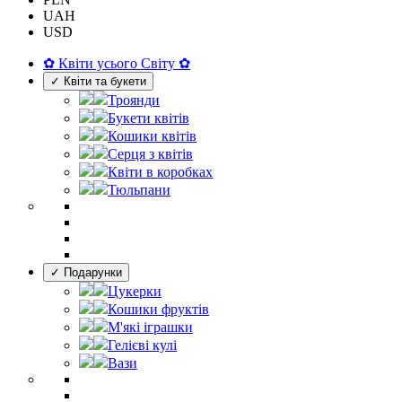
UAH
USD
✿ Квіти усього Світу ✿
✓ Квіти та букети
Троянди
Букети квітів
Кошики квітів
Серця з квітів
Квіти в коробках
Тюльпани
✓ Подарунки
Цукерки
Кошики фруктів
М'які іграшки
Гелієві кулі
Вази