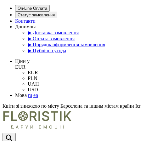
On-Line Оплата
Статус замовлення
Контакти
Допомога
▶ Доставка замовлення
▶ Оплата замовлення
▶ Порядок оформлення замовлення
▶ Публічна угода
Цiни у
EUR
EUR
PLN
UAH
USD
Мова
ru
en
Квіти зі знижкою по місту Барселона та іншим містам країни Іс