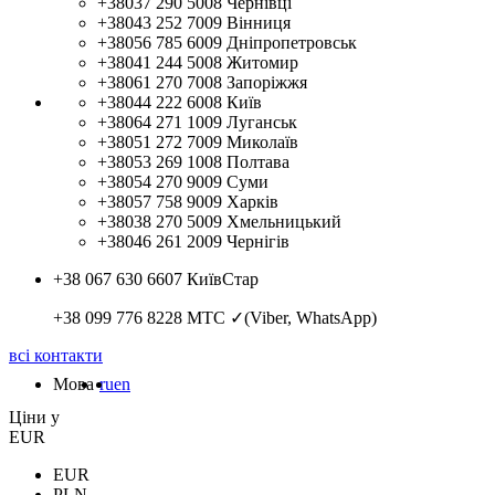
+38037 290 5008
Чернівці
+38043 252 7009
Вінниця
+38056 785 6009
Дніпропетровськ
+38041 244 5008
Житомир
+38061 270 7008
Запоріжжя
+38044 222 6008
Київ
+38064 271 1009
Луганськ
+38051 272 7009
Миколаїв
+38053 269 1008
Полтава
+38054 270 9009
Суми
+38057 758 9009
Харків
+38038 270 5009
Хмельницький
+38046 261 2009
Чернігів
+38 067 630 6607
КиївСтар
+38 099 776 8228
МТС ✓(Viber, WhatsApp)
всі контакти
Мова
ru
en
Цiни у
EUR
EUR
PLN