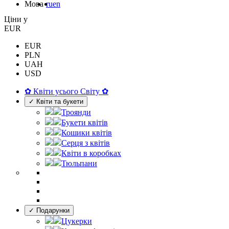
Мова
ru
en
Цiни у
EUR
EUR
PLN
UAH
USD
✿ Квіти усього Світу ✿
✓ Квіти та букети
Троянди
Букети квітів
Кошики квітів
Серця з квітів
Квіти в коробках
Тюльпани
✓ Подарунки
Цукерки