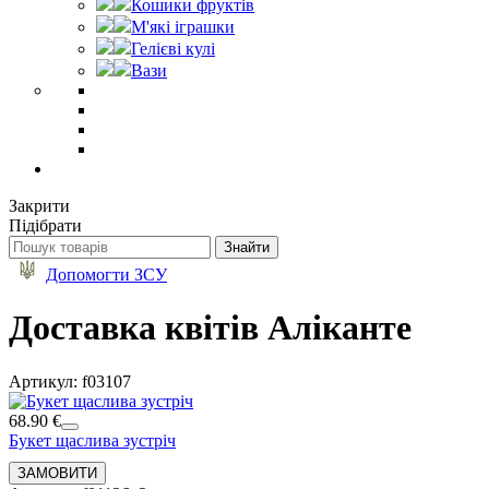
Кошики фруктів
М'які іграшки
Гелієві кулі
Вази
Закрити
Підібрати
Допомогти ЗСУ
Доставка квітів Аліканте
Артикул: f03107
68.90 €
Букет щаслива зустріч