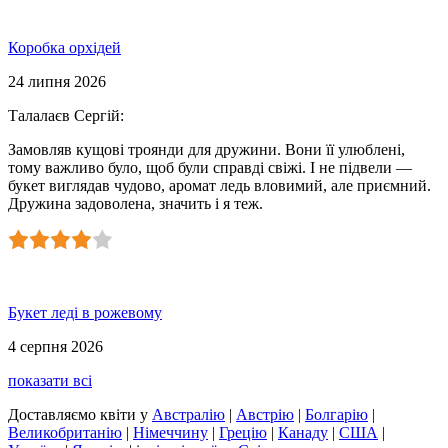
Коробка орхідей
24 липня 2026
Талалаєв Сергій
:
Замовляв кущові троянди для дружини. Вони її улюблені,
тому важливо було, щоб були справді свіжі. І не підвели —
букет виглядав чудово, аромат ледь вловимий, але приємний.
Дружина задоволена, значить і я теж.
Букет леді в рожевому
4 серпня 2026
показати всі
Доставляємо квіти
у
Австралію
|
Австрію
|
Болгарію
|
Великобританію
|
Німеччину
|
Грецію
|
Канаду
|
США
|