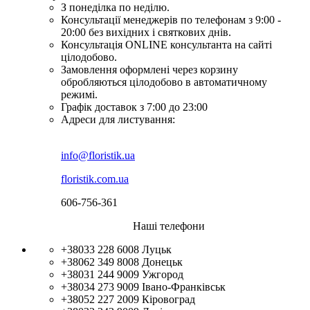
З понеділка по неділю.
Консультації менеджерів по телефонам з 9:00 -
20:00 без вихідних і святкових днів.
Консультація ONLINE консультанта на сайті
цілодобово.
Замовлення оформлені через корзину
обробляються цілодобово в автоматичному
режимі.
Графік доставок з 7:00 до 23:00
Адреси для листування:
info@floristik.ua
floristik.com.ua
606-756-361
Наші телефони
+38033 228 6008
Луцьк
+38062 349 8008
Донецьк
+38031 244 9009
Ужгород
+38034 273 9009
Івано-Франківськ
+38052 227 2009
Кіровоград