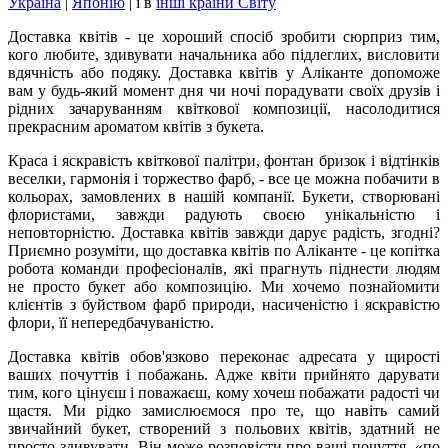
Україна
|
Японію
|
і в
інші країни Світу
Доставка квітів - це хороший спосіб зробити сюрприз тим,
кого любите, здивувати начальника або підлеглих, висловити
вдячність або подяку. Доставка квітів у Аліканте допоможе
вам у будь-який момент дня чи ночі порадувати своїх друзів і
рідних зачаруванням квіткової композиції, насолодитися
прекрасним ароматом квітів з букета.
Краса і яскравість квіткової палітри, фонтан бризок і відтінків
веселки, гармонія і торжество фарб, - все це можна побачити в
кольорах, замовлених в нашій компанії. Букети, створювані
флористами, завжди радують своєю унікальністю і
неповторністю. Доставка квітів завжди дарує радість, згодні?
Приємно розуміти, що доставка квітів по Аліканте - це копітка
робота команди професіоналів, які прагнуть піднести людям
не просто букет або композицію. Ми хочемо познайомити
клієнтів з буйством фарб природи, насиченістю і яскравістю
флори, її непередбачуваністю.
Доставка квітів обов'язково переконає адресата у щирості
ваших почуттів і побажань. Адже квіти прийнято дарувати
тим, кого цінуєш і поважаєш, кому хочеш побажати радості чи
щастя. Ми рідко замислюємося про те, що навіть самий
звичайний букет, створений з польових квітів, здатний не
просто здивувати. Він може розповісти про ваші почуття, «по