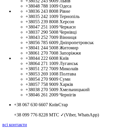
+38032 243 9009
Львів
+38048 788 1009
Одеса
+38036 243 8008
Рівне
+38035 242 1009
Тернопіль
+38055 239 8008
Херсон
+38047 251 1009
Черкаси
+38037 290 5008
Чернівці
+38043 252 7009
Вінниця
+38056 785 6009
Дніпропетровськ
+38041 244 5008
Житомир
+38061 270 7008
Запоріжжя
+38044 222 6008
Київ
+38064 271 1009
Луганськ
+38051 272 7009
Миколаїв
+38053 269 1008
Полтава
+38054 270 9009
Суми
+38057 758 9009
Харків
+38038 270 5009
Хмельницький
+38046 261 2009
Чернігів
+38 067 630 6607
КиївСтар
+38 099 776 8228
МТС ✓(Viber, WhatsApp)
всі контакти