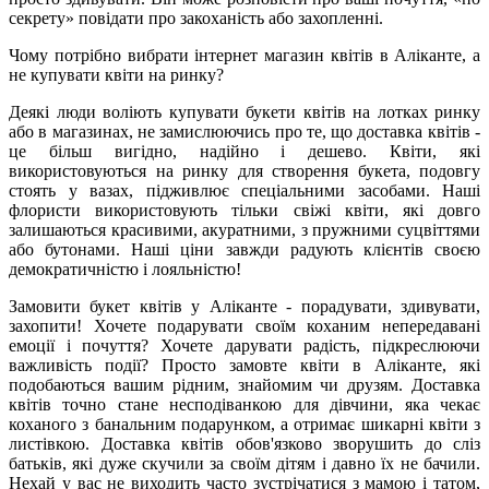
секрету» повідати про закоханість або захопленні.
Чому потрібно вибрати інтернет магазин квітів в Аліканте, а
не купувати квіти на ринку?
Деякі люди воліють купувати букети квітів на лотках ринку
або в магазинах, не замислюючись про те, що доставка квітів -
це більш вигідно, надійно і дешево. Квіти, які
використовуються на ринку для створення букета, подовгу
стоять у вазах, підживлює спеціальними засобами. Наші
флористи використовують тільки свіжі квіти, які довго
залишаються красивими, акуратними, з пружними суцвіттями
або бутонами. Наші ціни завжди радують клієнтів своєю
демократичністю і лояльністю!
Замовити букет квітів у Аліканте - порадувати, здивувати,
захопити! Хочете подарувати своїм коханим непередавані
емоції і почуття? Хочете дарувати радість, підкреслюючи
важливість події? Просто замовте квіти в Аліканте, які
подобаються вашим рідним, знайомим чи друзям. Доставка
квітів точно стане несподіванкою для дівчини, яка чекає
коханого з банальним подарунком, а отримає шикарні квіти з
листівкою. Доставка квітів обов'язково зворушить до сліз
батьків, які дуже скучили за своїм дітям і давно їх не бачили.
Нехай у вас не виходить часто зустрічатися з мамою і татом,