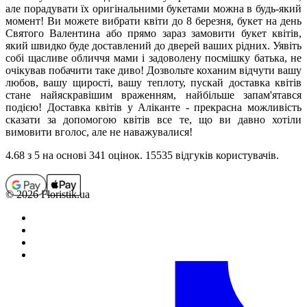
але порадувати їх оригінальними букетами можна в будь-який
момент! Ви можете вибрати квіти до 8 березня, букет на день
Святого Валентина або прямо зараз замовити букет квітів,
який швидко буде доставлений до дверей ваших рідних. Уявіть
собі щасливе обличчя мами і задоволену посмішку батька, не
очікував побачити таке диво! Дозвольте коханим відчути вашу
любов, вашу щирості, вашу теплоту, пускай доставка квітів
стане найяскравішим враженням, найбільше запам'ятався
подією! Доставка квітів у Аліканте - прекрасна можливість
сказати за допомогою квітів все те, що ви давно хотіли
вимовити вголос, але не наважувалися!
4.68
з 5 на основi 341 оцiнок. 15535 відгуків користувачiв.
© 2026 Floristik.ua