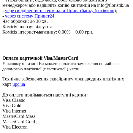
менеджером або надішліть копію квитанції на
info@floristik.ua
-
через відділення та термінали Приватбанку (готівкою)
;
-
через систему Приват24
;
Час обробки: до 30 хв.
Комісія шлюзу: відсутня
Комісія інтернет-магазину: 0.00% + 0.00 грн.
Оплата карточкой Visa/MasterCard
У нашому магазині Ви можете оплатити замовлення он-лайн за
допомогою платіжної (пластикової ) карти.
Технічне забезпечення еквайрингу міжнародних платіжних
карт
upc.ua
До оплати приймаються наступні картки :
Visa Classic
Visa Gold
Visa Internet
MasterCard Mass
MasterCard Gold ;
Visa Electron