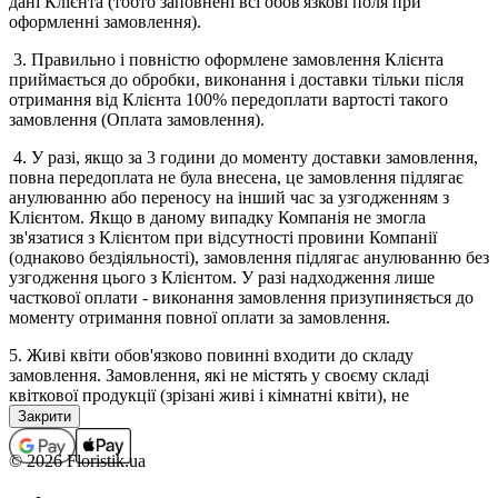
дані Клієнта (тобто заповнені всі обов'язкові поля при
оформленні замовлення).
3. Правильно і повністю оформлене замовлення Клієнта
приймається до обробки, виконання і доставки тільки після
отримання від Клієнта 100% передоплати вартості такого
замовлення (Оплата замовлення).
4. У разі, якщо за 3 години до моменту доставки замовлення,
повна передоплата не була внесена, це замовлення підлягає
анулюванню або переносу на інший час за узгодженням з
Клієнтом. Якщо в даному випадку Компанія не змогла
зв'язатися з Клієнтом при відсутності провини Компанії
(однаково бездіяльності), замовлення підлягає анулюванню без
узгодження цього з Клієнтом. У разі надходження лише
часткової оплати - виконання замовлення призупиняється до
моменту отримання повної оплати за замовлення.
5. Живі квіти обов'язково повинні входити до складу
замовлення. Замовлення, які не містять у своєму складі
квіткової продукції (зрізані живі і кімнатні квіти), не
приймаються, а помилково прийняті підлягають анулюванню
(з поверненням коштів, якщо замовлення було оплачено). В
окремих випадках виконання замовлень, які не містять у
© 2026 Floristik.ua
своєму складі квіткової продукції, можливо тільки за
попереднім погодженням з менеджером.