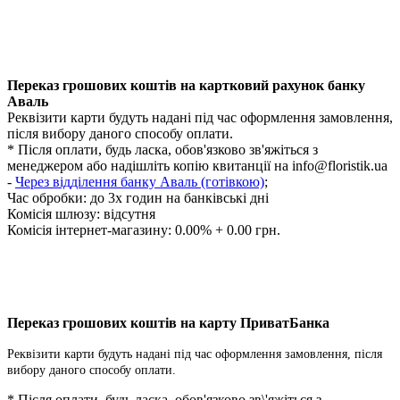
Переказ грошових коштів на картковий рахунок банку
Аваль
Реквізити карти будуть надані під час оформлення замовлення,
після вибору даного способу оплати.
* Після оплати, будь ласка, обов'язково зв'яжіться з
менеджером або надішліть копію квитанції на
info@floristik.ua
-
Через відділення банку Аваль (готівкою)
;
Час обробки:
до 3х годин на банківські дні
Комісія шлюзу: відсутня
Комісія інтернет-магазину: 0.00% + 0.00 грн.
Переказ грошових коштів на карту ПриватБанка
Реквізити карти будуть надані під час оформлення замовлення, після
вибору даного способу оплати.
* Після оплати, будь ласка, обов'язково зв\'яжіться з