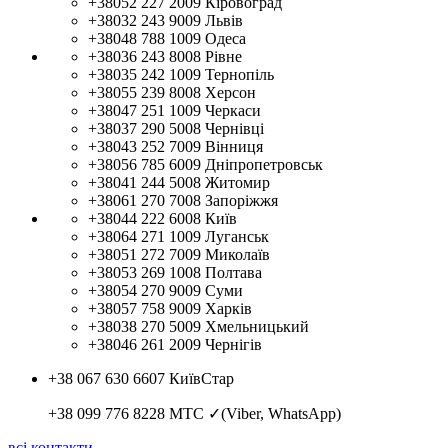
+38052 227 2009
Кіровоград
+38032 243 9009
Львів
+38048 788 1009
Одеса
+38036 243 8008
Рівне
+38035 242 1009
Тернопіль
+38055 239 8008
Херсон
+38047 251 1009
Черкаси
+38037 290 5008
Чернівці
+38043 252 7009
Вінниця
+38056 785 6009
Дніпропетровськ
+38041 244 5008
Житомир
+38061 270 7008
Запоріжжя
+38044 222 6008
Київ
+38064 271 1009
Луганськ
+38051 272 7009
Миколаїв
+38053 269 1008
Полтава
+38054 270 9009
Суми
+38057 758 9009
Харків
+38038 270 5009
Хмельницький
+38046 261 2009
Чернігів
+38 067 630 6607
КиївСтар
+38 099 776 8228
МТС ✓(Viber, WhatsApp)
всі контакти