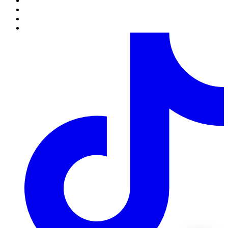
6. Повністю оформленим і прийнятим до виконання,
вважається замовлення зі статусом "Сплачено".
Обробка замовлень.
1. Кожному замовленню присвоюється певний статус, який
свідчить про те на якій стадії оформлення або виконання
знаходиться замовлення в даний момент часу.
2. Статуси замовлень змінюються цілодобово в
автоматичному режимі. У зв'язку з великим навантаженням,
статуси замовлень на 14 лютого і 8 березня,новий рік
змінюються протягом 48 годин з моменту встановленої дати
його виконання.
3. Безпосереднє комплектування замовлення виконується за
кілька годин до зазначеного клієнтом часу доставки, якщо
замовлення було повністю оформлено, оплачено і прийнято у
роботу.
4. Клієнт може змінювати будь-яку інформаційну частину
замовлення до моменту підготовки замовлення (див. П.3.3) за