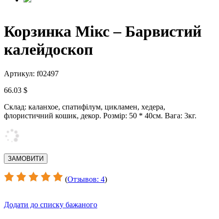
Корзинка Мікс – Барвистий
калейдоскоп
Артикул: f02497
66.03 $
Склад: каланхое, спатифілум, цикламен, хедера,
флористичний кошик, декор.
Розмір: 50 * 40см.
Вага: 3кг.
(
Отзывов: 4
)
Додати до списку бажаного