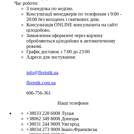
Час роботи:
З понеділка по неділю.
Консультації менеджерів по телефонам з 9:00 -
20:00 без вихідних і святкових днів.
Консультація ONLINE консультанта на сайті
цілодобово.
Замовлення оформлені через корзину
обробляються цілодобово в автоматичному
режимі.
Графік доставок з 7:00 до 23:00
Адреси для листування:
info@floristik.ua
floristik.com.ua
606-756-361
Наші телефони
+38033 228 6008
Луцьк
+38062 349 8008
Донецьк
+38031 244 9009
Ужгород
+38034 273 9009
Івано-Франківськ