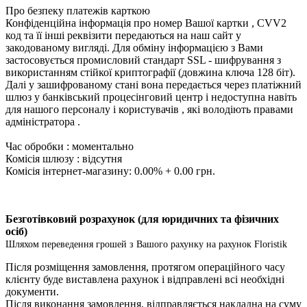
Про безпеку платежів карткою
Конфіденційна інформація про номер Вашої картки , CVV2
код та її інші реквізити передаються на наш сайт у
закодованому вигляді. Для обміну інформацією з Вами
застосовується промисловий стандарт SSL - шифрування з
використанням стійкої криптографії (довжина ключа 128 біт).
Далі у зашифрованому стані вона передається через платіжний
шлюз у банківський процесінговий центр і недоступна навіть
для нашого персоналу і користувачів , які володіють правами
адміністратора .
Час обробки : моментально
Комісія шлюзу : відсутня
Комісія інтернет-магазину: 0.00% + 0.00 грн.
Безготівковий розрахунок (для юридичних та фізичних
осіб)
Шляхом переведення грошей з Вашого рахунку на рахунок Floristik
Після розміщення замовлення, протягом операційного часу
клієнту буде виставлена ​​рахунок і відправлені всі необхідні
документи.
Після виконання замовлення, відправляється накладна на суму