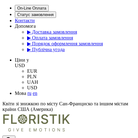
On-Line Оплата
Статус замовлення
Контакти
Допомога
▶ Доставка замовлення
▶ Оплата замовлення
▶ Порядок оформлення замовлення
▶ Публічна угода
Цiни у
USD
EUR
PLN
UAH
USD
Мова
ru
en
Квіти зі знижкою по місту Сан-Франциско та іншим містам
країни США (Америка)