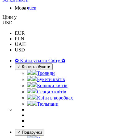
Мова
ru
en
Цiни у
USD
EUR
PLN
UAH
USD
✿ Квіти усього Світу ✿
✓ Квіти та букети
Троянди
Букети квітів
Кошики квітів
Серця з квітів
Квіти в коробках
Тюльпани
✓ Подарунки