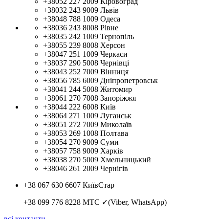
+38052 227 2009
Кіровоград
+38032 243 9009
Львів
+38048 788 1009
Одеса
+38036 243 8008
Рівне
+38035 242 1009
Тернопіль
+38055 239 8008
Херсон
+38047 251 1009
Черкаси
+38037 290 5008
Чернівці
+38043 252 7009
Вінниця
+38056 785 6009
Дніпропетровськ
+38041 244 5008
Житомир
+38061 270 7008
Запоріжжя
+38044 222 6008
Київ
+38064 271 1009
Луганськ
+38051 272 7009
Миколаїв
+38053 269 1008
Полтава
+38054 270 9009
Суми
+38057 758 9009
Харків
+38038 270 5009
Хмельницький
+38046 261 2009
Чернігів
+38 067 630 6607
КиївСтар
+38 099 776 8228
МТС ✓(Viber, WhatsApp)
всі контакти