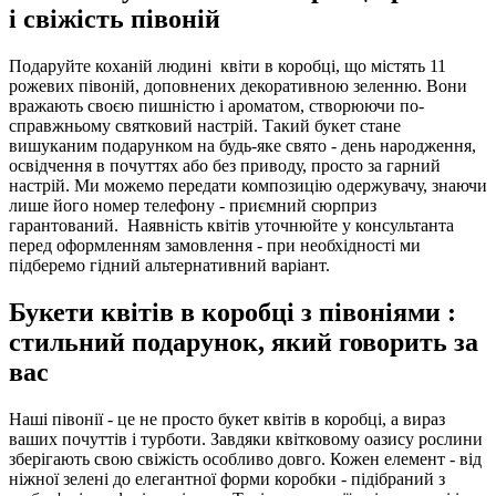
і свіжість півоній
Подаруйте коханій людині квіти в коробці, що містять 11
рожевих півоній, доповнених декоративною зеленню. Вони
вражають своєю пишністю і ароматом, створюючи по-
справжньому святковий настрій. Такий букет стане
вишуканим подарунком на будь-яке свято - день народження,
освідчення в почуттях або без приводу, просто за гарний
настрій. Ми можемо передати композицію одержувачу, знаючи
лише його номер телефону - приємний сюрприз
гарантований. Наявність квітів уточнюйте у консультанта
перед оформленням замовлення - при необхідності ми
підберемо гідний альтернативний варіант.
Букети квітів в коробці з півоніями :
стильний подарунок, який говорить за
вас
Наші півонії - це не просто букет квітів в коробці, а вираз
ваших почуттів і турботи. Завдяки квітковому оазису рослини
зберігають свою свіжість особливо довго. Кожен елемент - від
ніжної зелені до елегантної форми коробки - підібраний з