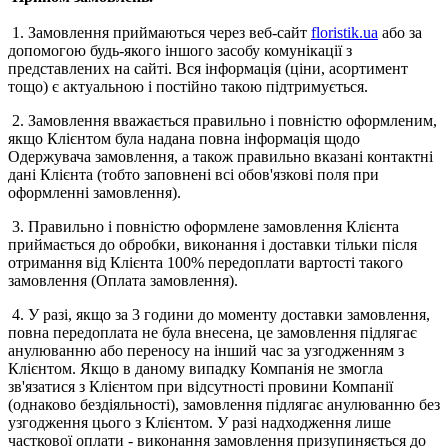
1. Замовлення приймаються через веб-сайт
floristik.ua
або за
допомогою будь-якого іншого засобу комунікації з
представлених на сайті. Вся інформація (ціни, асортимент
тощо) є актуальною і постійно такою підтримується.
2. Замовлення вважається правильно і повністю оформленим,
якщо Клієнтом була надана повна інформація щодо
Одержувача замовлення, а також правильно вказані контактні
дані Клієнта (тобто заповнені всі обов'язкові поля при
оформленні замовлення).
3. Правильно і повністю оформлене замовлення Клієнта
приймається до обробки, виконання і доставки тільки після
отримання від Клієнта 100% передоплати вартості такого
замовлення (Оплата замовлення).
4. У разі, якщо за 3 години до моменту доставки замовлення,
повна передоплата не була внесена, це замовлення підлягає
анулюванню або переносу на інший час за узгодженням з
Клієнтом. Якщо в даному випадку Компанія не змогла
зв'язатися з Клієнтом при відсутності провини Компанії
(однаково бездіяльності), замовлення підлягає анулюванню без
узгодження цього з Клієнтом. У разі надходження лише
часткової оплати - виконання замовлення призупиняється до