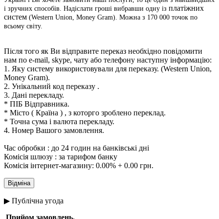
платіжних
і зручних способів. Надіслати гроші вибравши одну із
систем
(Western Union, Money Gram). Можна з 170 000 точок по
всьому світу.
Після того як Ви відправите переказ необхідно повідомити
нам по e-mail, skype, чату або телефону наступну інформацію:
1. Яку систему використовували для переказу.
(Western Union,
Money Gram).
2. Унікальний код переказу .
3. Дані перекладу.
* ПІБ Відправника.
* Місто ( Країна ) , з которго зроблено переклад.
* Точна сума і валюта перекладу.
4. Номер Вашого замовлення.
Час обробки : до 24 годин на банківські дні
Комісія шлюзу : за тарифом банку
Комісія інтернет-магазину: 0.00% + 0.00 грн.
▶ Публічна угода
Прийом замовлень.