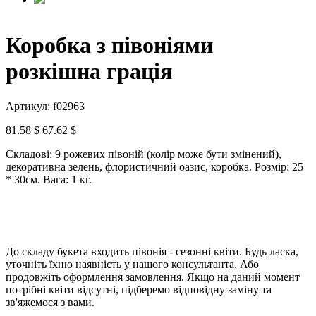
Коробка з півоніями
розкішна грація
Артикул: f02963
81.58 $
67.62 $
Складові: 9 рожевих півоній (колір може бути змінений),
декоративна зелень, флористичний оазис, коробка.
Розмір: 25
* 30см.
Вага: 1 кг.
До складу букета входить півонія - сезонні квіти.
Будь ласка,
уточніть їхню наявність у нашого консультанта.
Або
продовжіть оформлення замовлення.
Якщо на даний момент
потрібні квіти
відсутні, підберемо відповідну заміну та
зв'яжемося з вами.