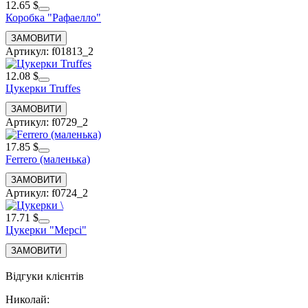
12.65 $
Коробка "Рафаелло"
Артикул: f01813_2
12.08 $
Цукерки Truffes
Артикул: f0729_2
17.85 $
Ferrero (маленька)
Артикул: f0724_2
17.71 $
Цукерки "Мерсі"
Відгуки клієнтів
Николай
: