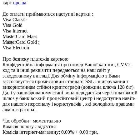
карт
upc.ua
До оплати приймаються наступні картки :
Visa Classic
Visa Gold
Visa Internet
MasterCard Mass
MasterCard Gold ;
Visa Electron
Про безпеку платежів карткою
Конфіденційна інформація про номер Вашої картки , CVV2
код та її інші реквізити передаються на наш сайт у
закодованому вигляді. Для обміну інформацією з Вами
застосовується промисловий стандарт SSL - шифрування з
використанням стійкої криптографії (довжина ключа 128 біт).
Далі у зашифрованому стані вона передається через платіжний
шлюз у банківський процесінговий центр і недоступна навіть
для нашого персоналу і користувачів , які володіють правами
адміністратора .
Час обробки : моментально
Комісія шлюзу : відсутня
Комісія інтернет-магазину: 0.00% + 0.00 грн.