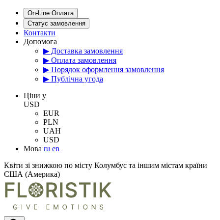
On-Line Оплата
Статус замовлення
Контакти
Допомога
▶ Доставка замовлення
▶ Оплата замовлення
▶ Порядок оформлення замовлення
▶ Публічна угода
Цiни у
USD
EUR
PLN
UAH
USD
Мова
ru
en
Квіти зі знижкою по місту Колумбус та іншим містам країни
США (Америка)