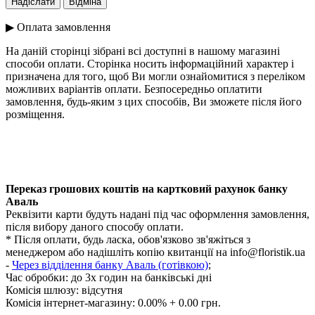
▶ Оплата замовлення
На даній сторінці зібрані всі доступні в нашому магазині
способи оплати. Сторінка носить інформаційний характер і
призначена для того, щоб Ви могли ознайомитися з переліком
можливих варіантів оплати. Безпосередньо оплатити
замовлення, будь-яким з цих способів, Ви зможете після його
розміщення.
Переказ грошових коштів на картковий рахунок банку
Аваль
Реквізити карти будуть надані під час оформлення замовлення,
після вибору даного способу оплати.
* Після оплати, будь ласка, обов'язково зв'яжіться з
менеджером або надішліть копію квитанції на
info@floristik.ua
-
Через відділення банку Аваль (готівкою)
;
Час обробки:
до 3х годин на банківські дні
Комісія шлюзу: відсутня
Комісія інтернет-магазину: 0.00% + 0.00 грн.