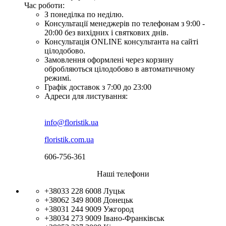
Час роботи:
З понеділка по неділю.
Консультації менеджерів по телефонам з 9:00 -
20:00 без вихідних і святкових днів.
Консультація ONLINE консультанта на сайті
цілодобово.
Замовлення оформлені через корзину
обробляються цілодобово в автоматичному
режимі.
Графік доставок з 7:00 до 23:00
Адреси для листування:
info@floristik.ua
floristik.com.ua
606-756-361
Наші телефони
+38033 228 6008
Луцьк
+38062 349 8008
Донецьк
+38031 244 9009
Ужгород
+38034 273 9009
Івано-Франківськ