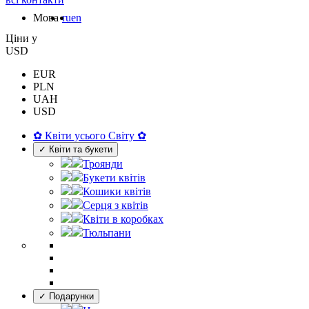
Мова
ru
en
Цiни у
USD
EUR
PLN
UAH
USD
✿ Квіти усього Світу ✿
✓ Квіти та букети
Троянди
Букети квітів
Кошики квітів
Серця з квітів
Квіти в коробках
Тюльпани
✓ Подарунки