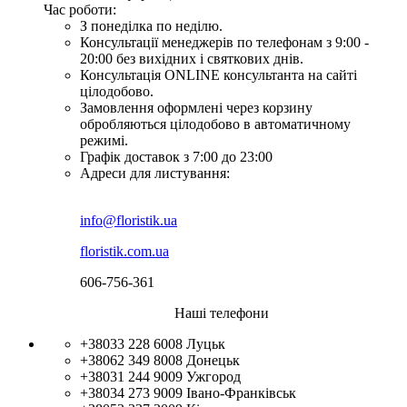
Час роботи:
З понеділка по неділю.
Консультації менеджерів по телефонам з 9:00 -
20:00 без вихідних і святкових днів.
Консультація ONLINE консультанта на сайті
цілодобово.
Замовлення оформлені через корзину
обробляються цілодобово в автоматичному
режимі.
Графік доставок з 7:00 до 23:00
Адреси для листування:
info@floristik.ua
floristik.com.ua
606-756-361
Наші телефони
+38033 228 6008
Луцьк
+38062 349 8008
Донецьк
+38031 244 9009
Ужгород
+38034 273 9009
Івано-Франківськ