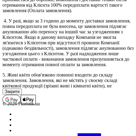
отримання від Клієнта 100% передоплати вартості такого
замовлення (Оплата замовлення).
4. У разі, якщо за 3 години до моменту доставки замовлення,
повна передоплата не була внесена, це замовлення підлягає
анулюванню або переносу на інший час за узгодженням з
Клієнтом. Якщо в даному випадку Компанія не змогла
зв'язатися з Клієнтом при відсутності провини Компанії
(однаково бездіяльності), замовлення підлягає анулюванню без
узгодження цього з Клієнтом. У разі надходження лише
часткової оплати - виконання замовлення призупиняється до
моменту отримання повної оплати за замовлення.
5. Живі квіти обов'язково повинні входити до складу
замовлення. Замовлення, які не містять у своєму складі
квіткової продукції (зрізані живі і кімнатні квіти), не
приймаються, а помилково прийняті підлягають анулюванню
(з поверненням коштів, якщо замовлення було оплачено). В
окремих випадках виконання замовлень, які не містять у
© 2026 Floristik.ua
своєму складі квіткової продукції, можливо тільки за
попереднім погодженням з менеджером.
6. Повністю оформленим і прийнятим до виконання,
вважається замовлення зі статусом "Сплачено".