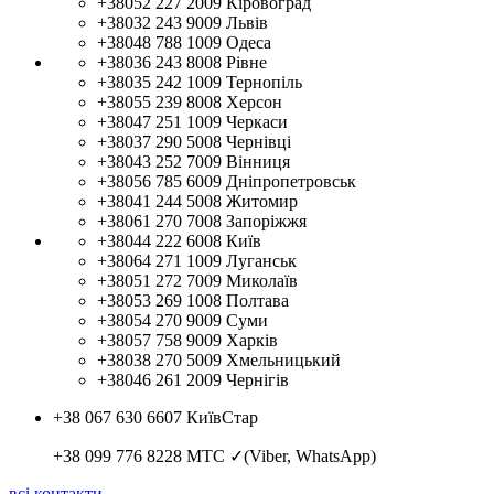
+38052 227 2009
Кіровоград
+38032 243 9009
Львів
+38048 788 1009
Одеса
+38036 243 8008
Рівне
+38035 242 1009
Тернопіль
+38055 239 8008
Херсон
+38047 251 1009
Черкаси
+38037 290 5008
Чернівці
+38043 252 7009
Вінниця
+38056 785 6009
Дніпропетровськ
+38041 244 5008
Житомир
+38061 270 7008
Запоріжжя
+38044 222 6008
Київ
+38064 271 1009
Луганськ
+38051 272 7009
Миколаїв
+38053 269 1008
Полтава
+38054 270 9009
Суми
+38057 758 9009
Харків
+38038 270 5009
Хмельницький
+38046 261 2009
Чернігів
+38 067 630 6607
КиївСтар
+38 099 776 8228
МТС ✓(Viber, WhatsApp)
всі контакти