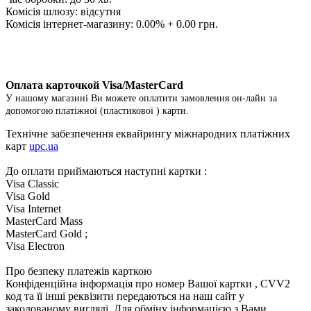
Комісія шлюзу: відсутня
Комісія інтернет-магазину: 0.00% + 0.00 грн.
Оплата карточкой Visa/MasterCard
У нашому магазині Ви можете оплатити замовлення он-лайн за
допомогою платіжної (пластикової ) карти.
Технічне забезпечення еквайрингу міжнародних платіжних
карт
upc.ua
До оплати приймаються наступні картки :
Visa Classic
Visa Gold
Visa Internet
MasterCard Mass
MasterCard Gold ;
Visa Electron
Про безпеку платежів карткою
Конфіденційна інформація про номер Вашої картки , CVV2
код та її інші реквізити передаються на наш сайт у
закодованому вигляді. Для обміну інформацією з Вами