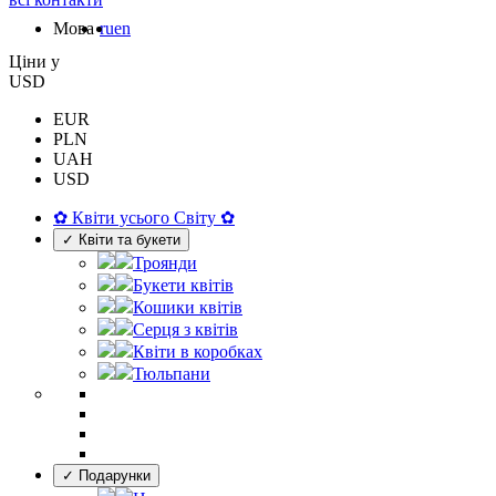
Мова
ru
en
Цiни у
USD
EUR
PLN
UAH
USD
✿ Квіти усього Світу ✿
✓ Квіти та букети
Троянди
Букети квітів
Кошики квітів
Серця з квітів
Квіти в коробках
Тюльпани
✓ Подарунки