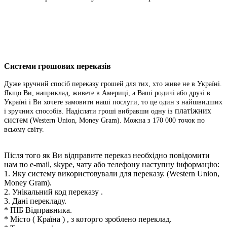
Системи грошових переказів
Дуже зручний спосіб переказу грошей для тих, хто живе не в Україні.
Якщо Ви, наприклад, живете в Америці, а Ваші родичі або друзі в
Україні і Ви хочете замовити наші послуги, то це один з найшвидших
платіжних
і зручних способів. Надіслати гроші вибравши одну із
систем
(Western Union, Money Gram). Можна з 170 000 точок по
всьому світу.
Після того як Ви відправите переказ необхідно повідомити
нам по e-mail, skype, чату або телефону наступну інформацію:
1. Яку систему використовували для переказу.
(Western Union,
Money Gram).
2. Унікальний код переказу .
3. Дані перекладу.
* ПІБ Відправника.
* Місто ( Країна ) , з которго зроблено переклад.