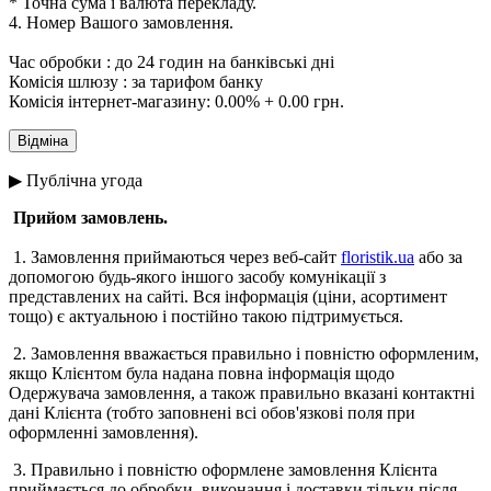
* Точна сума і валюта перекладу.
4. Номер Вашого замовлення.
Час обробки : до 24 годин на банківські дні
Комісія шлюзу : за тарифом банку
Комісія інтернет-магазину: 0.00% + 0.00 грн.
▶ Публічна угода
Прийом замовлень.
1. Замовлення приймаються через веб-сайт
floristik.ua
або за
допомогою будь-якого іншого засобу комунікації з
представлених на сайті. Вся інформація (ціни, асортимент
тощо) є актуальною і постійно такою підтримується.
2. Замовлення вважається правильно і повністю оформленим,
якщо Клієнтом була надана повна інформація щодо
Одержувача замовлення, а також правильно вказані контактні
дані Клієнта (тобто заповнені всі обов'язкові поля при
оформленні замовлення).
3. Правильно і повністю оформлене замовлення Клієнта
приймається до обробки, виконання і доставки тільки після