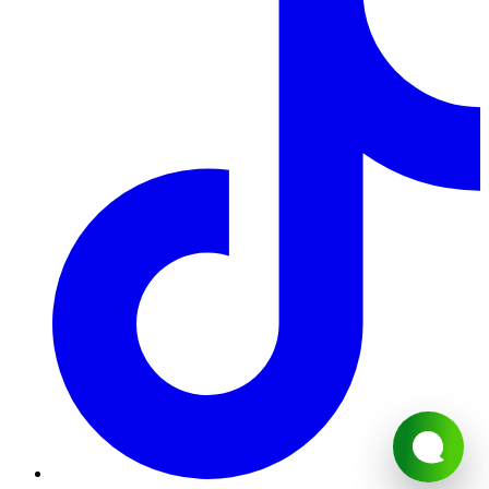
Обробка замовлень.
1. Кожному замовленню присвоюється певний статус, який
свідчить про те на якій стадії оформлення або виконання
знаходиться замовлення в даний момент часу.
2. Статуси замовлень змінюються цілодобово в
автоматичному режимі. У зв'язку з великим навантаженням,
статуси замовлень на 14 лютого і 8 березня,новий рік
змінюються протягом 48 годин з моменту встановленої дати
його виконання.
3. Безпосереднє комплектування замовлення виконується за
кілька годин до зазначеного клієнтом часу доставки, якщо
замовлення було повністю оформлено, оплачено і прийнято у
роботу.
4. Клієнт може змінювати будь-яку інформаційну частину
замовлення до моменту підготовки замовлення (див. П.3.3) за
погодженням з Компанією. Зміни в замовленні, вважаються
узгодженими, після письмового підтвердження з боку
Компанії.