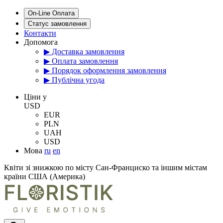
On-Line Оплата
Статус замовлення
Контакти
Допомога
▶ Доставка замовлення
▶ Оплата замовлення
▶ Порядок оформлення замовлення
▶ Публічна угода
Цiни у
USD
EUR
PLN
UAH
USD
Мова
ru
en
Квіти зі знижкою по місту Сан-Франциско та іншим містам
країни США (Америка)