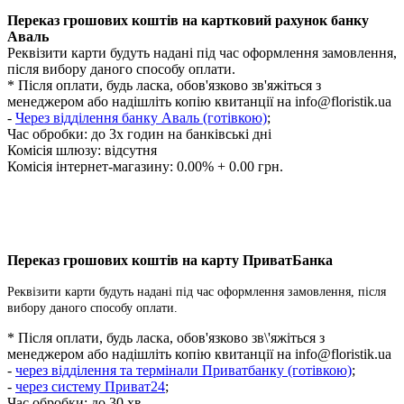
Переказ грошових коштів на картковий рахунок банку
Аваль
Реквізити карти будуть надані під час оформлення замовлення,
після вибору даного способу оплати.
* Після оплати, будь ласка, обов'язково зв'яжіться з
менеджером або надішліть копію квитанції на
info@floristik.ua
-
Через відділення банку Аваль (готівкою)
;
Час обробки:
до 3х годин на банківські дні
Комісія шлюзу: відсутня
Комісія інтернет-магазину: 0.00% + 0.00 грн.
Переказ грошових коштів на карту ПриватБанка
Реквізити карти будуть надані під час оформлення замовлення, після
вибору даного способу оплати.
* Після оплати, будь ласка, обов'язково зв\'яжіться з
менеджером або надішліть копію квитанції на
info@floristik.ua
-
через відділення та термінали Приватбанку (готівкою)
;
-
через систему Приват24
;
Час обробки: до 30 хв.