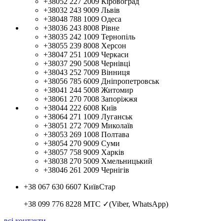
+38052 227 2009
Кіровоград
+38032 243 9009
Львів
+38048 788 1009
Одеса
+38036 243 8008
Рівне
+38035 242 1009
Тернопіль
+38055 239 8008
Херсон
+38047 251 1009
Черкаси
+38037 290 5008
Чернівці
+38043 252 7009
Вінниця
+38056 785 6009
Дніпропетровськ
+38041 244 5008
Житомир
+38061 270 7008
Запоріжжя
+38044 222 6008
Київ
+38064 271 1009
Луганськ
+38051 272 7009
Миколаїв
+38053 269 1008
Полтава
+38054 270 9009
Суми
+38057 758 9009
Харків
+38038 270 5009
Хмельницький
+38046 261 2009
Чернігів
+38 067 630 6607
КиївСтар
+38 099 776 8228
МТС ✓(Viber, WhatsApp)
всі контакти