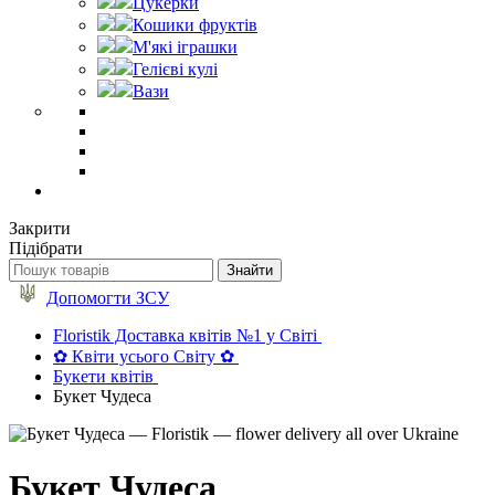
Цукерки
Кошики фруктів
М'які іграшки
Гелієві кулі
Вази
Закрити
Підібрати
Допомогти ЗСУ
Floristik Доставка квітів №1 у Світі
✿ Квіти усього Світу ✿
Букети квітів
Букет Чудеса
Букет Чудеса