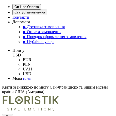
On-Line Оплата
Статус замовлення
Контакти
Допомога
▶ Доставка замовлення
▶ Оплата замовлення
▶ Порядок оформлення замовлення
▶ Публічна угода
Цiни у
USD
EUR
PLN
UAH
USD
Мова
ru
en
Квіти зі знижкою по місту Сан-Франциско та іншим містам
країни США (Америка)