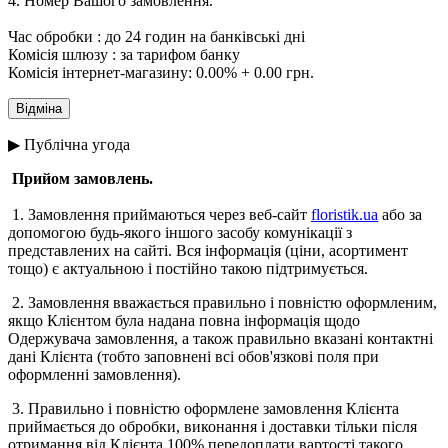
4. Номер Вашого замовлення.
Час обробки : до 24 годин на банківські дні
Комісія шлюзу : за тарифом банку
Комісія інтернет-магазину: 0.00% + 0.00 грн.
▶ Публічна угода
Прийом замовлень.
1. Замовлення приймаються через веб-сайт
floristik.ua
або за
допомогою будь-якого іншого засобу комунікації з
представлених на сайті. Вся інформація (ціни, асортимент
тощо) є актуальною і постійно такою підтримується.
2. Замовлення вважається правильно і повністю оформленим,
якщо Клієнтом була надана повна інформація щодо
Одержувача замовлення, а також правильно вказані контактні
дані Клієнта (тобто заповнені всі обов'язкові поля при
оформленні замовлення).
3. Правильно і повністю оформлене замовлення Клієнта
приймається до обробки, виконання і доставки тільки після
отримання від Клієнта 100% передоплати вартості такого