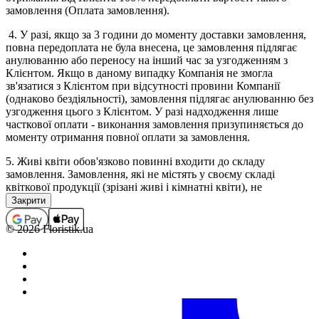
замовлення (Оплата замовлення).
4. У разі, якщо за 3 години до моменту доставки замовлення,
повна передоплата не була внесена, це замовлення підлягає
анулюванню або переносу на інший час за узгодженням з
Клієнтом. Якщо в даному випадку Компанія не змогла
зв'язатися з Клієнтом при відсутності провини Компанії
(однаково бездіяльності), замовлення підлягає анулюванню без
узгодження цього з Клієнтом. У разі надходження лише
часткової оплати - виконання замовлення призупиняється до
моменту отримання повної оплати за замовлення.
5. Живі квіти обов'язково повинні входити до складу
замовлення. Замовлення, які не містять у своєму складі
квіткової продукції (зрізані живі і кімнатні квіти), не
приймаються, а помилково прийняті підлягають анулюванню
(з поверненням коштів, якщо замовлення було оплачено). В
окремих випадках виконання замовлень, які не містять у
© 2026 Floristik.ua
своєму складі квіткової продукції, можливо тільки за
попереднім погодженням з менеджером.
6. Повністю оформленим і прийнятим до виконання,
вважається замовлення зі статусом "Сплачено".