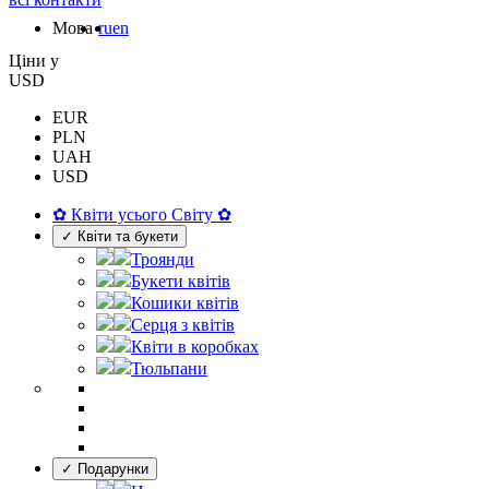
Мова
ru
en
Цiни у
USD
EUR
PLN
UAH
USD
✿ Квіти усього Світу ✿
✓ Квіти та букети
Троянди
Букети квітів
Кошики квітів
Серця з квітів
Квіти в коробках
Тюльпани
✓ Подарунки