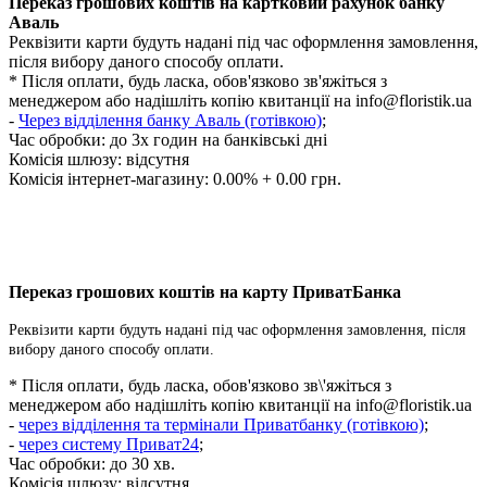
Переказ грошових коштів на картковий рахунок банку
Аваль
Реквізити карти будуть надані під час оформлення замовлення,
після вибору даного способу оплати.
* Після оплати, будь ласка, обов'язково зв'яжіться з
менеджером або надішліть копію квитанції на
info@floristik.ua
-
Через відділення банку Аваль (готівкою)
;
Час обробки:
до 3х годин на банківські дні
Комісія шлюзу: відсутня
Комісія інтернет-магазину: 0.00% + 0.00 грн.
Переказ грошових коштів на карту ПриватБанка
Реквізити карти будуть надані під час оформлення замовлення, після
вибору даного способу оплати.
* Після оплати, будь ласка, обов'язково зв\'яжіться з
менеджером або надішліть копію квитанції на
info@floristik.ua
-
через відділення та термінали Приватбанку (готівкою)
;
-
через систему Приват24
;
Час обробки: до 30 хв.
Комісія шлюзу: відсутня