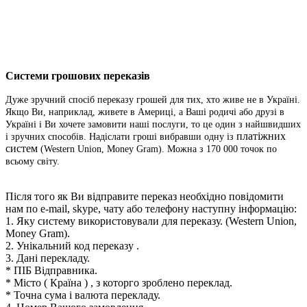
Системи грошових переказів
Дуже зручний спосіб переказу грошей для тих, хто живе не в Україні.
Якщо Ви, наприклад, живете в Америці, а Ваші родичі або друзі в
Україні і Ви хочете замовити наші послуги, то це один з найшвидших
платіжних
і зручних способів. Надіслати гроші вибравши одну із
систем
(Western Union, Money Gram). Можна з 170 000 точок по
всьому світу.
Після того як Ви відправите переказ необхідно повідомити
нам по e-mail, skype, чату або телефону наступну інформацію:
1. Яку систему використовували для переказу.
(Western Union,
Money Gram).
2. Унікальний код переказу .
3. Дані перекладу.
* ПІБ Відправника.
* Місто ( Країна ) , з которго зроблено переклад.
* Точна сума і валюта перекладу.