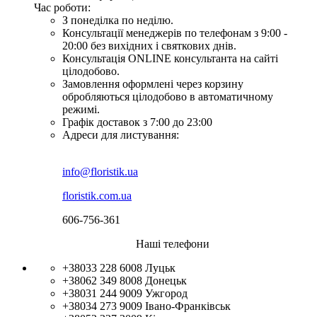
Час роботи:
З понеділка по неділю.
Консультації менеджерів по телефонам з 9:00 -
20:00 без вихідних і святкових днів.
Консультація ONLINE консультанта на сайті
цілодобово.
Замовлення оформлені через корзину
обробляються цілодобово в автоматичному
режимі.
Графік доставок з 7:00 до 23:00
Адреси для листування:
info@floristik.ua
floristik.com.ua
606-756-361
Наші телефони
+38033 228 6008
Луцьк
+38062 349 8008
Донецьк
+38031 244 9009
Ужгород
+38034 273 9009
Івано-Франківськ