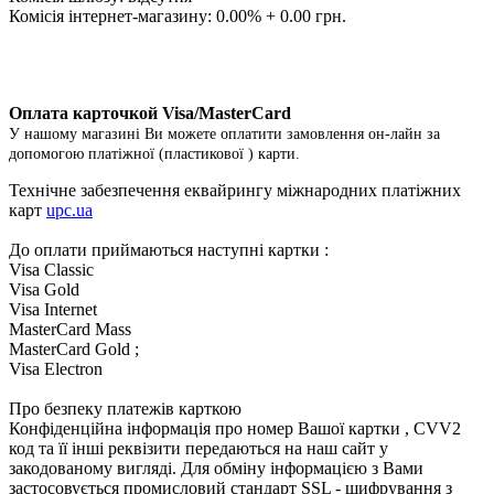
Комісія інтернет-магазину: 0.00% + 0.00 грн.
Оплата карточкой Visa/MasterCard
У нашому магазині Ви можете оплатити замовлення он-лайн за
допомогою платіжної (пластикової ) карти.
Технічне забезпечення еквайрингу міжнародних платіжних
карт
upc.ua
До оплати приймаються наступні картки :
Visa Classic
Visa Gold
Visa Internet
MasterCard Mass
MasterCard Gold ;
Visa Electron
Про безпеку платежів карткою
Конфіденційна інформація про номер Вашої картки , CVV2
код та її інші реквізити передаються на наш сайт у
закодованому вигляді. Для обміну інформацією з Вами
застосовується промисловий стандарт SSL - шифрування з