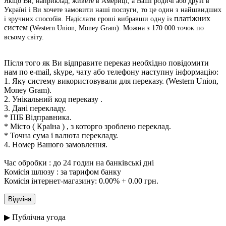
Якщо Ви, наприклад, живете в Америці, а Ваші родичі або друзі в
Україні і Ви хочете замовити наші послуги, то це один з найшвидших
платіжних
і зручних способів. Надіслати гроші вибравши одну із
систем
(Western Union, Money Gram). Можна з 170 000 точок по
всьому світу.
Після того як Ви відправите переказ необхідно повідомити
нам по e-mail, skype, чату або телефону наступну інформацію:
1. Яку систему використовували для переказу.
(Western Union,
Money Gram).
2. Унікальний код переказу .
3. Дані перекладу.
* ПІБ Відправника.
* Місто ( Країна ) , з которго зроблено переклад.
* Точна сума і валюта перекладу.
4. Номер Вашого замовлення.
Час обробки : до 24 годин на банківські дні
Комісія шлюзу : за тарифом банку
Комісія інтернет-магазину: 0.00% + 0.00 грн.
▶ Публічна угода