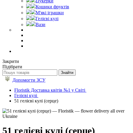
Цукерки
Кошики фруктів
М'які іграшки
Гелієві кулі
Вази
Закрити
Підібрати
Допомогти ЗСУ
Floristik Доставка квітів №1 у Світі
Гелієві кулі
51 гелієві кулі (серце)
51 гелієві кулі (серце)