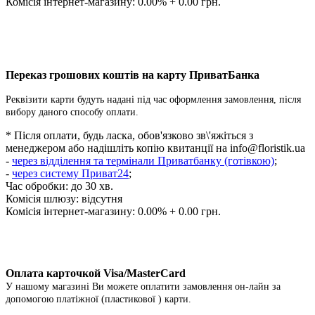
Комісія інтернет-магазину: 0.00% + 0.00 грн.
Переказ грошових коштів на карту ПриватБанка
Реквізити карти будуть надані під час оформлення замовлення, після
вибору даного способу оплати.
* Після оплати, будь ласка, обов'язково зв\'яжіться з
менеджером або надішліть копію квитанції на
info@floristik.ua
-
через відділення та термінали Приватбанку (готівкою)
;
-
через систему Приват24
;
Час обробки: до 30 хв.
Комісія шлюзу: відсутня
Комісія інтернет-магазину: 0.00% + 0.00 грн.
Оплата карточкой Visa/MasterCard
У нашому магазині Ви можете оплатити замовлення он-лайн за
допомогою платіжної (пластикової ) карти.