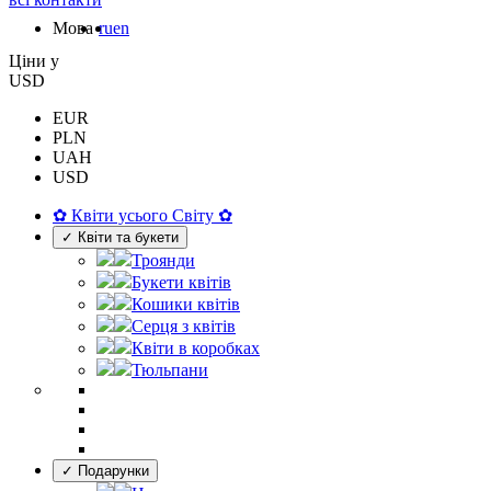
Мова
ru
en
Цiни у
USD
EUR
PLN
UAH
USD
✿ Квіти усього Світу ✿
✓ Квіти та букети
Троянди
Букети квітів
Кошики квітів
Серця з квітів
Квіти в коробках
Тюльпани
✓ Подарунки