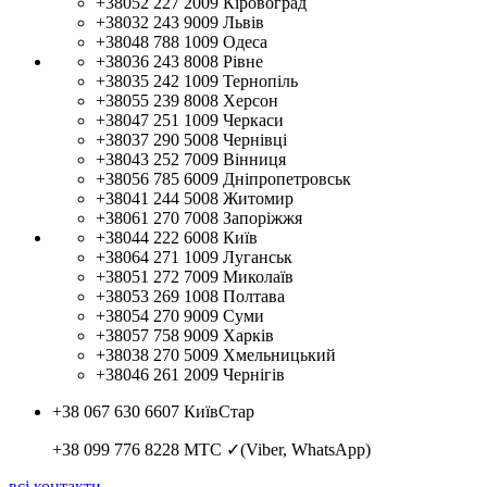
+38052 227 2009
Кіровоград
+38032 243 9009
Львів
+38048 788 1009
Одеса
+38036 243 8008
Рівне
+38035 242 1009
Тернопіль
+38055 239 8008
Херсон
+38047 251 1009
Черкаси
+38037 290 5008
Чернівці
+38043 252 7009
Вінниця
+38056 785 6009
Дніпропетровськ
+38041 244 5008
Житомир
+38061 270 7008
Запоріжжя
+38044 222 6008
Київ
+38064 271 1009
Луганськ
+38051 272 7009
Миколаїв
+38053 269 1008
Полтава
+38054 270 9009
Суми
+38057 758 9009
Харків
+38038 270 5009
Хмельницький
+38046 261 2009
Чернігів
+38 067 630 6607
КиївСтар
+38 099 776 8228
МТС ✓(Viber, WhatsApp)
всі контакти