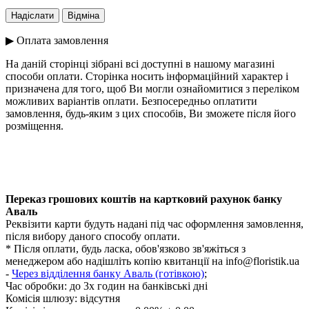
▶ Оплата замовлення
На даній сторінці зібрані всі доступні в нашому магазині
способи оплати. Сторінка носить інформаційний характер і
призначена для того, щоб Ви могли ознайомитися з переліком
можливих варіантів оплати. Безпосередньо оплатити
замовлення, будь-яким з цих способів, Ви зможете після його
розміщення.
Переказ грошових коштів на картковий рахунок банку
Аваль
Реквізити карти будуть надані під час оформлення замовлення,
після вибору даного способу оплати.
* Після оплати, будь ласка, обов'язково зв'яжіться з
менеджером або надішліть копію квитанції на
info@floristik.ua
-
Через відділення банку Аваль (готівкою)
;
Час обробки:
до 3х годин на банківські дні
Комісія шлюзу: відсутня