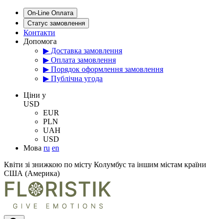
On-Line Оплата
Статус замовлення
Контакти
Допомога
▶ Доставка замовлення
▶ Оплата замовлення
▶ Порядок оформлення замовлення
▶ Публічна угода
Цiни у
USD
EUR
PLN
UAH
USD
Мова
ru
en
Квіти зі знижкою по місту Колумбус та іншим містам країни
США (Америка)