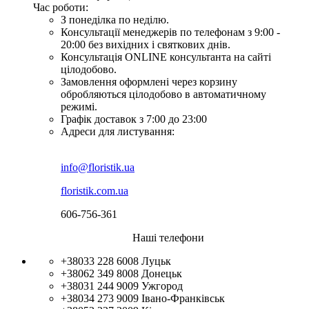
Час роботи:
З понеділка по неділю.
Консультації менеджерів по телефонам з 9:00 -
20:00 без вихідних і святкових днів.
Консультація ONLINE консультанта на сайті
цілодобово.
Замовлення оформлені через корзину
обробляються цілодобово в автоматичному
режимі.
Графік доставок з 7:00 до 23:00
Адреси для листування:
info@floristik.ua
floristik.com.ua
606-756-361
Наші телефони
+38033 228 6008
Луцьк
+38062 349 8008
Донецьк
+38031 244 9009
Ужгород
+38034 273 9009
Івано-Франківськ