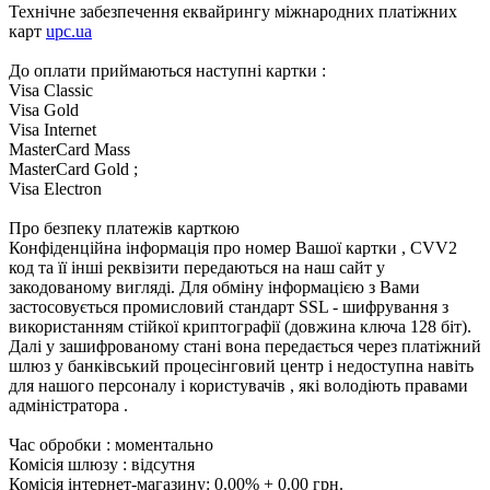
Технічне забезпечення еквайрингу міжнародних платіжних
карт
upc.ua
До оплати приймаються наступні картки :
Visa Classic
Visa Gold
Visa Internet
MasterCard Mass
MasterCard Gold ;
Visa Electron
Про безпеку платежів карткою
Конфіденційна інформація про номер Вашої картки , CVV2
код та її інші реквізити передаються на наш сайт у
закодованому вигляді. Для обміну інформацією з Вами
застосовується промисловий стандарт SSL - шифрування з
використанням стійкої криптографії (довжина ключа 128 біт).
Далі у зашифрованому стані вона передається через платіжний
шлюз у банківський процесінговий центр і недоступна навіть
для нашого персоналу і користувачів , які володіють правами
адміністратора .
Час обробки : моментально
Комісія шлюзу : відсутня
Комісія інтернет-магазину: 0.00% + 0.00 грн.