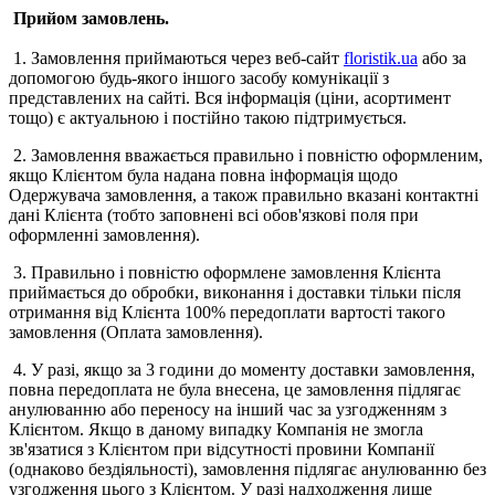
Прийом замовлень.
1. Замовлення приймаються через веб-сайт
floristik.ua
або за
допомогою будь-якого іншого засобу комунікації з
представлених на сайті. Вся інформація (ціни, асортимент
тощо) є актуальною і постійно такою підтримується.
2. Замовлення вважається правильно і повністю оформленим,
якщо Клієнтом була надана повна інформація щодо
Одержувача замовлення, а також правильно вказані контактні
дані Клієнта (тобто заповнені всі обов'язкові поля при
оформленні замовлення).
3. Правильно і повністю оформлене замовлення Клієнта
приймається до обробки, виконання і доставки тільки після
отримання від Клієнта 100% передоплати вартості такого
замовлення (Оплата замовлення).
4. У разі, якщо за 3 години до моменту доставки замовлення,
повна передоплата не була внесена, це замовлення підлягає
анулюванню або переносу на інший час за узгодженням з
Клієнтом. Якщо в даному випадку Компанія не змогла
зв'язатися з Клієнтом при відсутності провини Компанії
(однаково бездіяльності), замовлення підлягає анулюванню без
узгодження цього з Клієнтом. У разі надходження лише