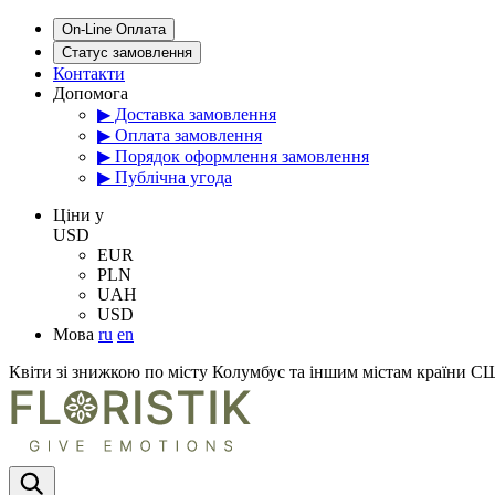
On-Line Оплата
Статус замовлення
Контакти
Допомога
▶ Доставка замовлення
▶ Оплата замовлення
▶ Порядок оформлення замовлення
▶ Публічна угода
Цiни у
USD
EUR
PLN
UAH
USD
Мова
ru
en
Квіти зі знижкою по місту Колумбус та іншим містам країни 