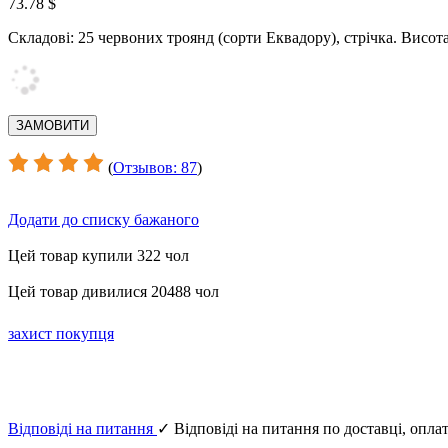
73.78 $
Складові
:
25
червоних
троянд
(
сорти
Еквадору
)
,
стрічка
.
Висот
(
Отзывов: 87
)
Додати до списку бажаного
Цей товар купили 322 чол
Цей товар дивилися 20488 чол
захист покупця
Відповіді на питання
✓ Відповіді на питання по доставці, оплат