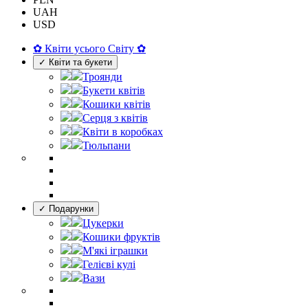
UAH
USD
✿ Квіти усього Світу ✿
✓ Квіти та букети
Троянди
Букети квітів
Кошики квітів
Серця з квітів
Квіти в коробках
Тюльпани
✓ Подарунки
Цукерки
Кошики фруктів
М'які іграшки
Гелієві кулі
Вази