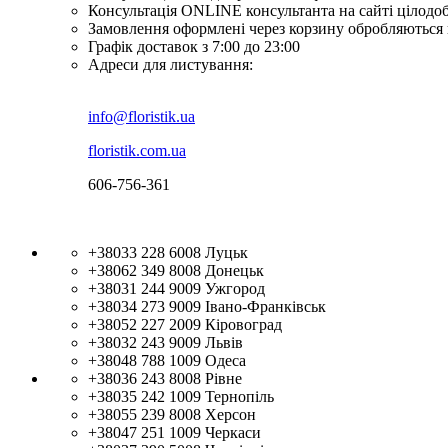
Консультація ONLINE консультанта на сайті цілодо
Замовлення оформлені через корзину обробляються 
Графік доставок з 7:00 до 23:00
Адреси для листування:
info@floristik.ua
floristik.com.ua
606-756-361
+38033 228 6008
Луцьк
+38062 349 8008
Донецьк
+38031 244 9009
Ужгород
+38034 273 9009
Івано-Франківськ
+38052 227 2009
Кіровоград
+38032 243 9009
Львів
+38048 788 1009
Одеса
+38036 243 8008
Рівне
+38035 242 1009
Тернопіль
+38055 239 8008
Херсон
+38047 251 1009
Черкаси