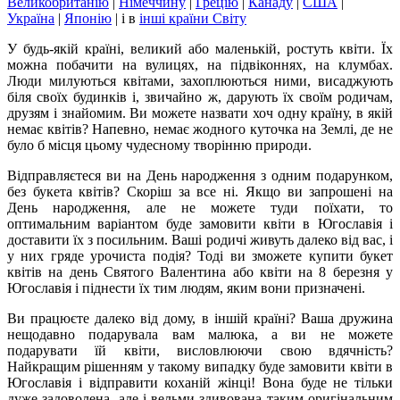
Великобританію
|
Німеччину
|
Грецію
|
Канаду
|
США
|
Україна
|
Японію
|
і в
інші країни Світу
У будь-якій країні, великий або маленькій, ростуть квіти. Їх
можна побачити на вулицях, на підвіконнях, на клумбах.
Люди милуються квітами, захоплюються ними, висаджують
біля своїх будинків і, звичайно ж, дарують їх своїм родичам,
друзям і знайомим. Ви можете назвати хоч одну країну, в якій
немає квітів? Напевно, немає жодного куточка на Землі, де не
було б місця цьому чудесному творінню природи.
Відправляєтеся ви на День народження з одним подарунком,
без букета квітів? Скоріш за все ні. Якщо ви запрошені на
День народження, але не можете туди поїхати, то
оптимальним варіантом буде замовити квіти в Югославія і
доставити їх з посильним. Ваші родичі живуть далеко від вас, і
у них гряде урочиста подія? Тоді ви зможете купити букет
квітів на день Святого Валентина або квіти на 8 березня у
Югославія і піднести їх тим людям, яким вони призначені.
Ви працюєте далеко від дому, в іншій країні? Ваша дружина
нещодавно подарувала вам малюка, а ви не можете
подарувати їй квіти, висловлюючи свою вдячність?
Найкращим рішенням у такому випадку буде замовити квіти в
Югославія і відправити коханій жінці! Вона буде не тільки
дуже задоволена, але і вельми здивована таким оригінальним