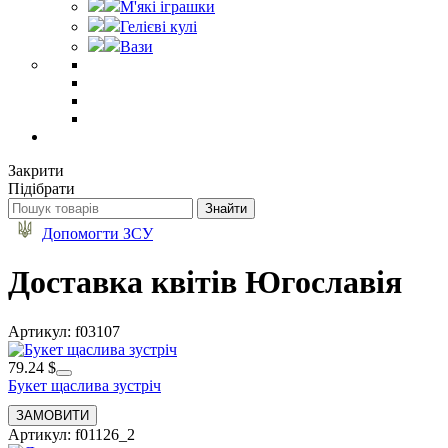
М'які іграшки
Гелієві кулі
Вази
Закрити
Підібрати
Допомогти ЗСУ
Доставка квітів Югославія
Артикул: f03107
79.24 $
Букет щаслива зустріч
Артикул: f01126_2