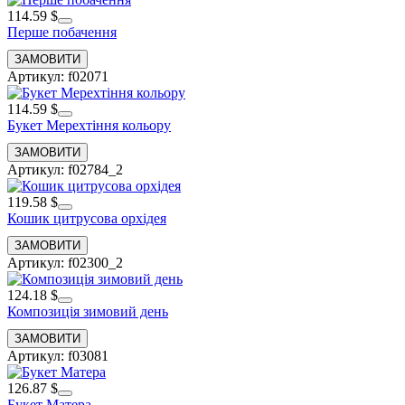
114.59 $
Перше побачення
Артикул: f02071
114.59 $
Букет Мерехтіння кольору
Артикул: f02784_2
119.58 $
Кошик цитрусова орхідея
Артикул: f02300_2
124.18 $
Композиція зимовий день
Артикул: f03081
126.87 $
Букет Матера