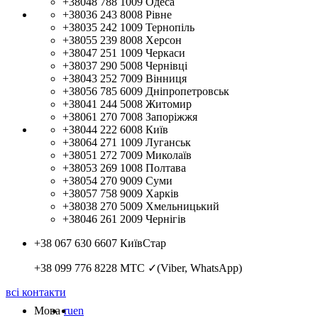
+38048 788 1009
Одеса
+38036 243 8008
Рівне
+38035 242 1009
Тернопіль
+38055 239 8008
Херсон
+38047 251 1009
Черкаси
+38037 290 5008
Чернівці
+38043 252 7009
Вінниця
+38056 785 6009
Дніпропетровськ
+38041 244 5008
Житомир
+38061 270 7008
Запоріжжя
+38044 222 6008
Київ
+38064 271 1009
Луганськ
+38051 272 7009
Миколаїв
+38053 269 1008
Полтава
+38054 270 9009
Суми
+38057 758 9009
Харків
+38038 270 5009
Хмельницький
+38046 261 2009
Чернігів
+38 067 630 6607
КиївСтар
+38 099 776 8228
МТС ✓(Viber, WhatsApp)
всі контакти
Мова
ru
en