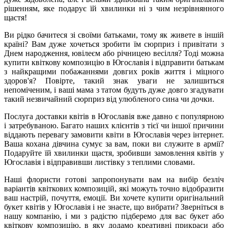
рішенням, яке подарує їй хвилинки ні з чим незрівнянного
щастя!
Ви рідко бачитеся зі своїми батьками, тому як живете в іншій
країні? Вам дуже хочеться зробити їм сюрприз і привітати з
Днем народження, ювілеєм або річницею весілля? Тоді можна
купити квіткову композицію в Югославія і відправити батькам
з найкращими побажаннями довгих років життя і міцного
здоров'я? Повірте, такий знак уваги не залишиться
непоміченим, і ваші мама з татом будуть дуже довго згадувати
такий незвичайний сюрприз від улюбленого сина чи дочки.
Послуга доставки квітів в Югославія вже давно є популярною
і затребуваною. Багато наших клієнтів з тієї чи іншої причини
віддають перевагу замовити квіти в Югославія через інтернет.
Ваша кохана дівчина сумує за вам, поки ви служите в армії?
Подаруйте їй хвилинки щастя, зробивши замовлення квітів у
Югославія і відправивши листівку з теплими словами.
Наші флористи готові запропонувати вам на вибір безліч
варіантів квіткових композицій, які можуть точно відобразити
ваш настрій, почуття, емоції. Ви хочете купити оригінальний
букет квітів у Югославія і не знаєте, що вибрати? Зверніться в
нашу компанію, і ми з радістю підберемо для вас букет або
квіткову композицію, в яку додамо креативні прикраси або