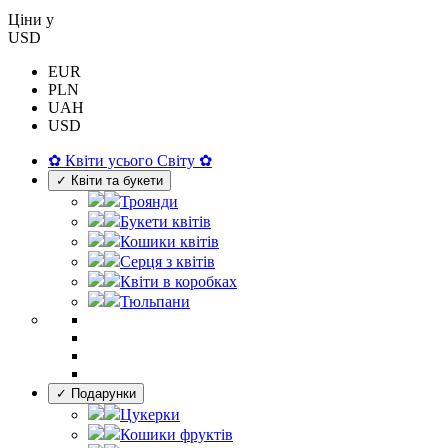
Цiни у
USD
EUR
PLN
UAH
USD
✿ Квіти усього Світу ✿
✓ Квіти та букети
Троянди
Букети квітів
Кошики квітів
Серця з квітів
Квіти в коробках
Тюльпани
✓ Подарунки
Цукерки
Кошики фруктів