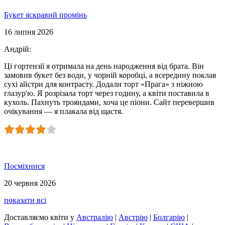
Букет яскравий промінь
16 липня 2026
Андрій
:
Ці гортензії я отримала на день народження від брата. Він
замовив букет без води, у чорній коробці, а всередину поклав
сухі айстри для контрасту. Додали торт «Прага» з ніжною
глазур'ю. Я розрізала торт через годину, а квіти поставила в
кухоль. Пахнуть трояндами, хоча це піони. Сайт перевершив
очікування — я плакала від щастя.
Посміхнися
20 червня 2026
показати всі
Доставляємо квіти
у
Австралію
|
Австрію
|
Болгарію
|