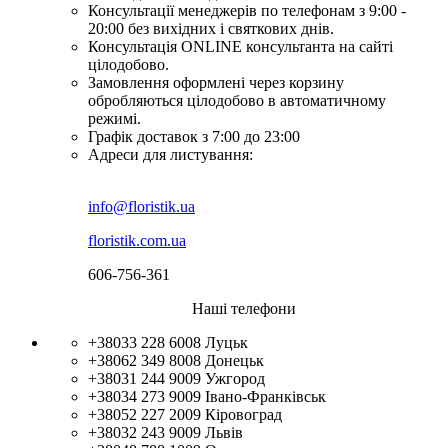
Консультації менеджерів по телефонам з 9:00 -
20:00 без вихідних і святкових днів.
Консультація ONLINE консультанта на сайті
цілодобово.
Замовлення оформлені через корзину
обробляються цілодобово в автоматичному
режимі.
Графік доставок з 7:00 до 23:00
Адреси для листування:
info@floristik.ua
floristik.com.ua
606-756-361
Наші телефони
+38033 228 6008
Луцьк
+38062 349 8008
Донецьк
+38031 244 9009
Ужгород
+38034 273 9009
Івано-Франківськ
+38052 227 2009
Кіровоград
+38032 243 9009
Львів