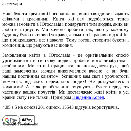
аксесуари.
Наші букети креативні і неординарні, вони завжди виглядають
свіжими і красивими. Квіти, які вам подобаються, тепер
можна замовити в Югославія і подарувати тим людям, яких ви
любите і цінуєте. Ми хочемо зробити так, щоб у кожному
будинку було святково і яскраво, ароматно і красиво від квітів,
що прикрашають все навколо! Тому готові створити букети і
композиції, що радують вас щодня.
Замовлення квітів в Югославія - це оригінальний спосіб
урізноманітнити святкову подію, зробити його незабутнім і
особливим. Ми готові працювати, не покладаючи рук, щоб
ваші замовлення завжди виконувалися вчасно, а ви були
нашим постійним клієнтом. Успішних вам свят і урочистості
моментів, від яких перехоплює подих!
Не розлучайтесь з
коханими! Але якщо обставини змушують, букет передасть
частинку ваших почуттів! Ми доставляємо живі квіти в усі
країни світу і не тільки. Приміром
Південна Корея
.
4.85
з 5 на основi 201 оцiнок. 15543 відгуків користувачiв.
© 2026 Floristik.ua