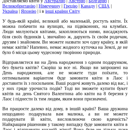
Доставляємо квіти
у
Австралію
|
Австрію
|
Болгарію
|
Великобританію
|
Німеччину
|
Грецію
|
Канаду
|
США
|
Україна
|
Японію
|
і в
інші країни Світу
У будь-якій країні, великий або маленькій, ростуть квіти. Їх
можна побачити на вулицях, на підвіконнях, на клумбах.
Люди милуються квітами, захоплюються ними, висаджують
біля своїх будинків і, звичайно ж, дарують їх своїм родичам,
друзям і знайомим. Ви можете назвати хоч одну країну, в якій
немає квітів? Напевно, немає жодного куточка на Землі, де не
було б місця цьому чудесному творінню природи.
Відправляєтеся ви на День народження з одним подарунком,
без букета квітів? Скоріш за все ні. Якщо ви запрошені на
День народження, але не можете туди поїхати, то
оптимальним варіантом буде замовити квіти в Лаос і
доставити їх з посильним. Ваші родичі живуть далеко від вас, і
у них гряде урочиста подія? Тоді ви зможете купити букет
квітів на день Святого Валентина або квіти на 8 березня у
Лаос і піднести їх тим людям, яким вони призначені.
Ви працюєте далеко від дому, в іншій країні? Ваша дружина
нещодавно подарувала вам малюка, а ви не можете
подарувати їй квіти, висловлюючи свою вдячність?
Найкращим рішенням у такому випадку буде замовити квіти в
Лаос і відправити коханій жінці! Вона буде не тільки дуже