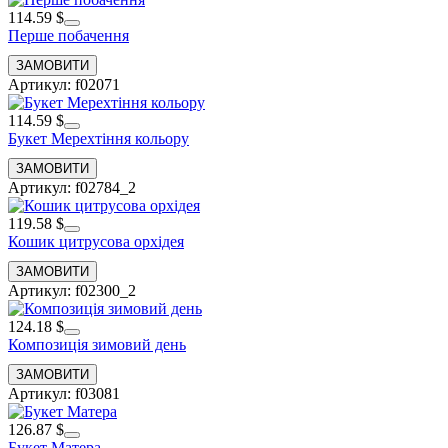
114.59 $
Перше побачення
Артикул: f02071
114.59 $
Букет Мерехтіння кольору
Артикул: f02784_2
119.58 $
Кошик цитрусова орхідея
Артикул: f02300_2
124.18 $
Композиція зимовий день
Артикул: f03081
126.87 $
Букет Матера