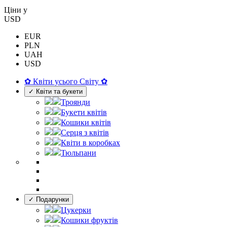
Цiни у
USD
EUR
PLN
UAH
USD
✿ Квіти усього Світу ✿
✓ Квіти та букети
Троянди
Букети квітів
Кошики квітів
Серця з квітів
Квіти в коробках
Тюльпани
✓ Подарунки
Цукерки
Кошики фруктів