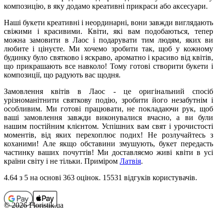
композицію, в яку додамо креативні прикраси або аксесуари.
Наші букети креативні і неординарні, вони завжди виглядають
свіжими і красивими. Квіти, які вам подобаються, тепер
можна замовити в Лаос і подарувати тим людям, яких ви
любите і цінуєте. Ми хочемо зробити так, щоб у кожному
будинку було святково і яскраво, ароматно і красиво від квітів,
що прикрашають все навколо! Тому готові створити букети і
композиції, що радують вас щодня.
Замовлення квітів в Лаос - це оригінальний спосіб
урізноманітнити святкову подію, зробити його незабутнім і
особливим. Ми готові працювати, не покладаючи рук, щоб
ваші замовлення завжди виконувалися вчасно, а ви були
нашим постійним клієнтом. Успішних вам свят і урочистості
моментів, від яких перехоплює подих!
Не розлучайтесь з
коханими! Але якщо обставини змушують, букет передасть
частинку ваших почуттів! Ми доставляємо живі квіти в усі
країни світу і не тільки. Приміром
Латвія
.
4.64
з 5 на основi 363 оцiнок. 15531 відгуків користувачiв.
© 2026 Floristik.ua