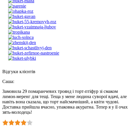
Відгуки клієнтів
Саша
:
Замовила 29 помаранчевих троянд і торт-птіфур зі смаком
лимон-меренг для тещі. Теща у мене людина суворої вдачі, але
навіть вона сказала, що торт найсмачніший, а квіти чудові.
Доставка прийшла вчасно, упаковка акуратна. Тепер я у її очах
зять-молодець!