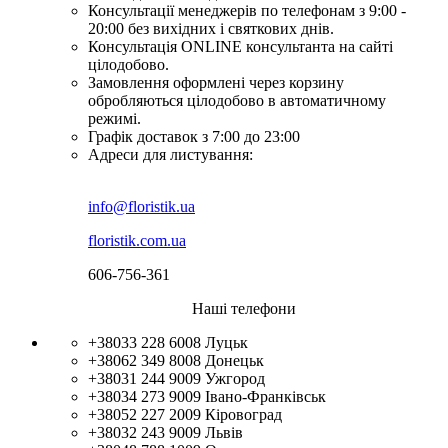
Консультації менеджерів по телефонам з 9:00 -
20:00 без вихідних і святкових днів.
Консультація ONLINE консультанта на сайті
цілодобово.
Замовлення оформлені через корзину
обробляються цілодобово в автоматичному
режимі.
Графік доставок з 7:00 до 23:00
Адреси для листування:
info@floristik.ua
floristik.com.ua
606-756-361
Наші телефони
+38033 228 6008
Луцьк
+38062 349 8008
Донецьк
+38031 244 9009
Ужгород
+38034 273 9009
Івано-Франківськ
+38052 227 2009
Кіровоград
+38032 243 9009
Львів