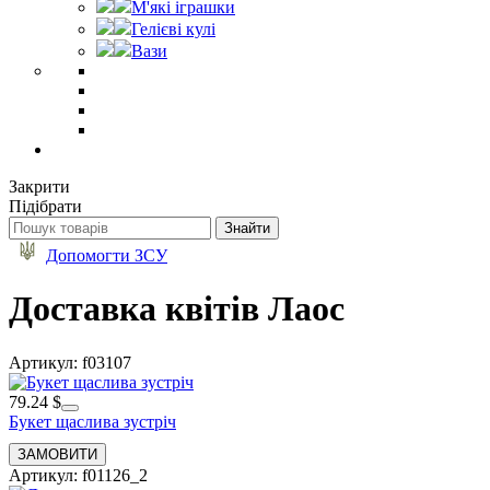
М'які іграшки
Гелієві кулі
Вази
Закрити
Підібрати
Допомогти ЗСУ
Доставка квітів Лаос
Артикул: f03107
79.24 $
Букет щаслива зустріч
Артикул: f01126_2