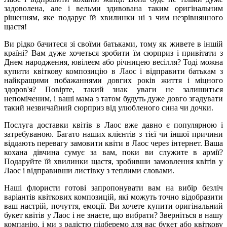
задоволена, але і вельми здивована таким оригінальним
рішенням, яке подарує їй хвилинки ні з чим незрівнянного
щастя!
Ви рідко бачитеся зі своїми батьками, тому як живете в іншій
країні? Вам дуже хочеться зробити їм сюрприз і привітати з
Днем народження, ювілеєм або річницею весілля? Тоді можна
купити квіткову композицію в Лаос і відправити батькам з
найкращими побажаннями довгих років життя і міцного
здоров'я? Повірте, такий знак уваги не залишиться
непоміченим, і ваші мама з татом будуть дуже довго згадувати
такий незвичайний сюрприз від улюбленого сина чи дочки.
Послуга доставки квітів в Лаос вже давно є популярною і
затребуваною. Багато наших клієнтів з тієї чи іншої причини
віддають перевагу замовити квіти в Лаос через інтернет. Ваша
кохана дівчина сумує за вам, поки ви служите в армії?
Подаруйте їй хвилинки щастя, зробивши замовлення квітів у
Лаос і відправивши листівку з теплими словами.
Наші флористи готові запропонувати вам на вибір безліч
варіантів квіткових композицій, які можуть точно відобразити
ваш настрій, почуття, емоції. Ви хочете купити оригінальний
букет квітів у Лаос і не знаєте, що вибрати? Зверніться в нашу
компанію, і ми з радістю підберемо для вас букет або квіткову