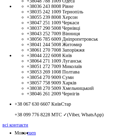
+38048 788 1009
Одеса
+38036 243 8008
Рівне
+38035 242 1009
Тернопіль
+38055 239 8008
Херсон
+38047 251 1009
Черкаси
+38037 290 5008
Чернівці
+38043 252 7009
Вінниця
+38056 785 6009
Дніпропетровськ
+38041 244 5008
Житомир
+38061 270 7008
Запоріжжя
+38044 222 6008
Київ
+38064 271 1009
Луганськ
+38051 272 7009
Миколаїв
+38053 269 1008
Полтава
+38054 270 9009
Суми
+38057 758 9009
Харків
+38038 270 5009
Хмельницький
+38046 261 2009
Чернігів
+38 067 630 6607
КиївСтар
+38 099 776 8228
МТС ✓(Viber, WhatsApp)
всі контакти
Мова
ru
en