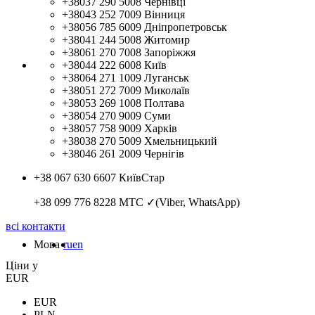
+38037 290 5008
Чернівці
+38043 252 7009
Вінниця
+38056 785 6009
Дніпропетровськ
+38041 244 5008
Житомир
+38061 270 7008
Запоріжжя
+38044 222 6008
Київ
+38064 271 1009
Луганськ
+38051 272 7009
Миколаїв
+38053 269 1008
Полтава
+38054 270 9009
Суми
+38057 758 9009
Харків
+38038 270 5009
Хмельницький
+38046 261 2009
Чернігів
+38 067 630 6607
КиївСтар
+38 099 776 8228
МТС ✓(Viber, WhatsApp)
всі контакти
Мова
ru
en
Цiни у
EUR
EUR
PLN