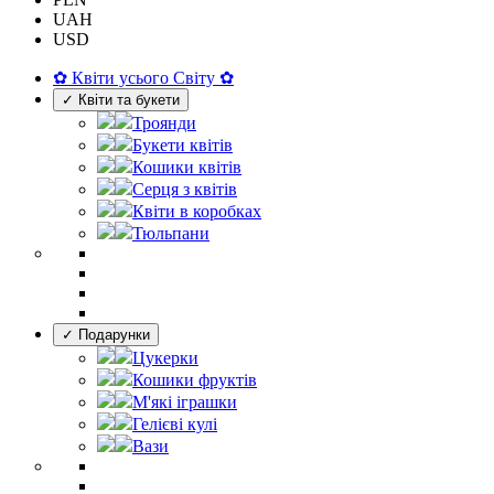
UAH
USD
✿ Квіти усього Світу ✿
✓ Квіти та букети
Троянди
Букети квітів
Кошики квітів
Серця з квітів
Квіти в коробках
Тюльпани
✓ Подарунки
Цукерки
Кошики фруктів
М'які іграшки
Гелієві кулі
Вази