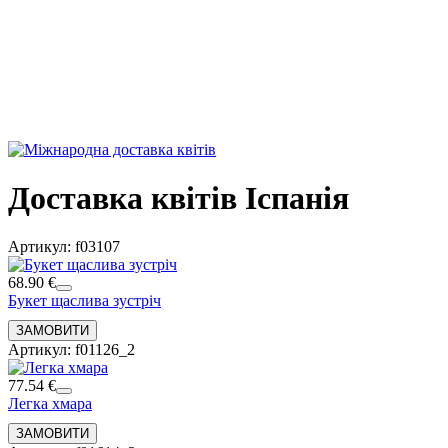
Доставка квітів Іспанія
Артикул: f03107
68.90 €
Букет щаслива зустріч
Артикул: f01126_2
77.54 €
Легка хмара