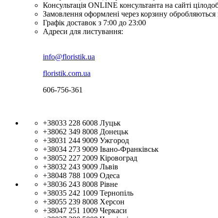
Консультація ONLINE консультанта на сайті цілодо
Замовлення оформлені через корзину обробляються 
Графік доставок з 7:00 до 23:00
Адреси для листування:
info@floristik.ua
floristik.com.ua
606-756-361
+38033 228 6008
Луцьк
+38062 349 8008
Донецьк
+38031 244 9009
Ужгород
+38034 273 9009
Івано-Франківськ
+38052 227 2009
Кіровоград
+38032 243 9009
Львів
+38048 788 1009
Одеса
+38036 243 8008
Рівне
+38035 242 1009
Тернопіль
+38055 239 8008
Херсон
+38047 251 1009
Черкаси