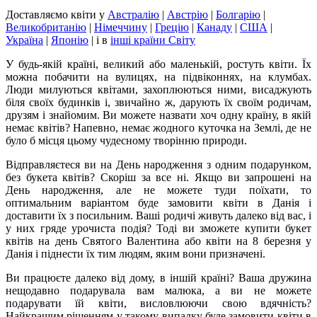
Доставляємо квіти
у
Австралію
|
Австрію
|
Болгарію
|
Великобританію
|
Німеччину
|
Грецію
|
Канаду
|
США
|
Україна
|
Японію
|
і в
інші країни Світу
У будь-якій країні, великий або маленькій, ростуть квіти. Їх
можна побачити на вулицях, на підвіконнях, на клумбах.
Люди милуються квітами, захоплюються ними, висаджують
біля своїх будинків і, звичайно ж, дарують їх своїм родичам,
друзям і знайомим. Ви можете назвати хоч одну країну, в якій
немає квітів? Напевно, немає жодного куточка на Землі, де не
було б місця цьому чудесному творінню природи.
Відправляєтеся ви на День народження з одним подарунком,
без букета квітів? Скоріш за все ні. Якщо ви запрошені на
День народження, але не можете туди поїхати, то
оптимальним варіантом буде замовити квіти в Данія і
доставити їх з посильним. Ваші родичі живуть далеко від вас, і
у них гряде урочиста подія? Тоді ви зможете купити букет
квітів на день Святого Валентина або квіти на 8 березня у
Данія і піднести їх тим людям, яким вони призначені.
Ви працюєте далеко від дому, в іншій країні? Ваша дружина
нещодавно подарувала вам малюка, а ви не можете
подарувати їй квіти, висловлюючи свою вдячність?
Найкращим рішенням у такому випадку буде замовити квіти в