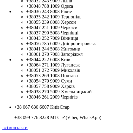
+38032 243 9009
Львів
+38048 788 1009
Одеса
+38036 243 8008
Рівне
+38035 242 1009
Тернопіль
+38055 239 8008
Херсон
+38047 251 1009
Черкаси
+38037 290 5008
Чернівці
+38043 252 7009
Вінниця
+38056 785 6009
Дніпропетровськ
+38041 244 5008
Житомир
+38061 270 7008
Запоріжжя
+38044 222 6008
Київ
+38064 271 1009
Луганськ
+38051 272 7009
Миколаїв
+38053 269 1008
Полтава
+38054 270 9009
Суми
+38057 758 9009
Харків
+38038 270 5009
Хмельницький
+38046 261 2009
Чернігів
+38 067 630 6607
КиївСтар
+38 099 776 8228
МТС ✓(Viber, WhatsApp)
всі контакти