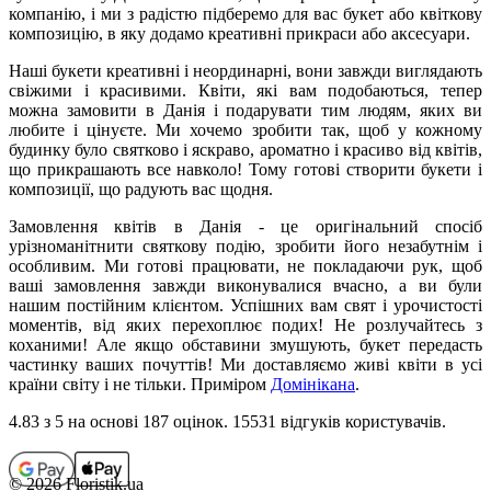
компанію, і ми з радістю підберемо для вас букет або квіткову
композицію, в яку додамо креативні прикраси або аксесуари.
Наші букети креативні і неординарні, вони завжди виглядають
свіжими і красивими. Квіти, які вам подобаються, тепер
можна замовити в Данія і подарувати тим людям, яких ви
любите і цінуєте. Ми хочемо зробити так, щоб у кожному
будинку було святково і яскраво, ароматно і красиво від квітів,
що прикрашають все навколо! Тому готові створити букети і
композиції, що радують вас щодня.
Замовлення квітів в Данія - це оригінальний спосіб
урізноманітнити святкову подію, зробити його незабутнім і
особливим. Ми готові працювати, не покладаючи рук, щоб
ваші замовлення завжди виконувалися вчасно, а ви були
нашим постійним клієнтом. Успішних вам свят і урочистості
моментів, від яких перехоплює подих!
Не розлучайтесь з
коханими! Але якщо обставини змушують, букет передасть
частинку ваших почуттів! Ми доставляємо живі квіти в усі
країни світу і не тільки. Приміром
Домінікана
.
4.83
з 5 на основi 187 оцiнок. 15531 відгуків користувачiв.
© 2026 Floristik.ua