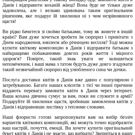
Данія і відправити коханій жінці! Вона буде не тільки дуже
задоволена, але і вельми здивована таким оригінальним
рішенням, яке подарує їй хвилинки ні з чим незрівнянного
щастя!
Ви рідко бачитеся зі своїми батьками, тому як живете в іншій
країні? Вам дуже хочеться зробити їм сюрприз і привітати з
Днем народження, ювілеєм або річницею весілля? Тоді можна
купити квіткову композицію в Данія і відправити батькам з
найкращими побажаннями довгих років життя і міцного
здоров'я? Повірте, такий знак уваги не залишиться
непоміченим, і ваші мама з татом будуть дуже довго згадувати
такий незвичайний сюрприз від улюбленого сина чи дочки.
Послуга доставки квітів в Данія вже давно є популярною і
затребуваною. Багато наших клієнтів з тієї чи іншої причини
віддають перевагу замовити квіти в Данія через інтернет.
Ваша кохана дівчина сумує за вам, поки ви служите в армії?
Подаруйте їй хвилинки щастя, зробивши замовлення квітів у
Данія і відправивши листівку з теплими словами.
Наші флористи готові запропонувати вам на вибір безліч
варіантів квіткових композицій, які можуть точно відобразити
ваш настрій, почуття, емоції. Ви хочете купити оригінальний
букет квітів у Данія і не знаєте, що вибрати? Зверніться в нашу