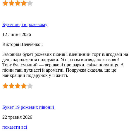
Букет леді в рожевому
12 липня 2026
Вікторія Шевченко
:
Замовила букет рожевих піонів і іменинний торт із ягодами на
день народження подружки. Усе разом виглядало казково!
Торт був смачний — вершкові прошарки, свіжа полуниця. А
піони такі пухнасті й ароматні. Подружка сказала, що це
найкращий подарунок у її житті.
Букет 19 рожевих півоній
22 травня 2026
показати всі