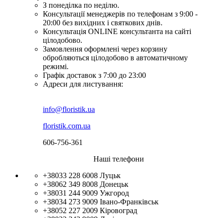
З понеділка по неділю.
Консультації менеджерів по телефонам з 9:00 -
20:00 без вихідних і святкових днів.
Консультація ONLINE консультанта на сайті
цілодобово.
Замовлення оформлені через корзину
обробляються цілодобово в автоматичному
режимі.
Графік доставок з 7:00 до 23:00
Адреси для листування:
info@floristik.ua
floristik.com.ua
606-756-361
Наші телефони
+38033 228 6008
Луцьк
+38062 349 8008
Донецьк
+38031 244 9009
Ужгород
+38034 273 9009
Івано-Франківськ
+38052 227 2009
Кіровоград