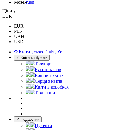
Мова
ru
en
Цiни у
EUR
EUR
PLN
UAH
USD
✿ Квіти усього Світу ✿
✓ Квіти та букети
Троянди
Букети квітів
Кошики квітів
Серця з квітів
Квіти в коробках
Тюльпани
✓ Подарунки
Цукерки