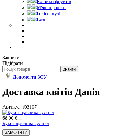
Кошики фруктів
М'які іграшки
Гелієві кулі
Вази
Закрити
Підібрати
Допомогти ЗСУ
Доставка квітів Данія
Артикул: f03107
68.90 €
Букет щаслива зустріч