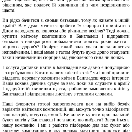
рішенням, яке подарує їй хвилинки ні з чим незрівнянного
щастя!
Ви рідко бачитеся зі своїми батьками, тому як живете в іншій
країні? Вам дуже хочеться зробити їм сюрприз і привітати з
Днем народження, ювілеєм або річницею весілля? Тоді можна
купити квіткову композицію в Бангладеш і відправити
батькам з найкращими побажаннями довгих років життя і
міцного здоров'я? Повірте, такий знак уваги не залишиться
непоміченим, і ваші мама з татом будуть дуже довго згадувати
такий незвичайний сюрприз від улюбленого сина чи дочки.
Послуга доставки квітів в Бангладеш вже давно є популярною
і затребуваною. Багато наших клієнтів з тієї чи іншої причини
віддають перевагу замовити квіти в Бангладеш через інтернет.
Ваша кохана дівчина сумує за вам, поки ви служите в армії?
Подаруйте їй хвилинки щастя, зробивши замовлення квітів у
Бангладеш і відправивши листівку з теплими словами.
Наші флористи готові запропонувати вам на вибір безліч
варіантів квіткових композицій, які можуть точно відобразити
ваш настрій, почуття, емоції. Ви хочете купити оригінальний
букет квітів у Бангладеш і не знаєте, що вибрати? Зверніться в
нашу компанію, і ми з радістю підберемо для вас букет або
квіткову композицію, в яку додамо креативні прикраси або