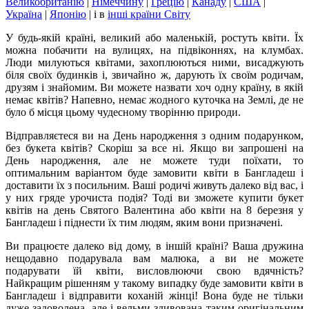
Великобританію
|
Німеччину
|
Грецію
|
Канаду
|
США
|
Україна
|
Японію
|
і в
інші країни Світу
У будь-якій країні, великий або маленькій, ростуть квіти. Їх
можна побачити на вулицях, на підвіконнях, на клумбах.
Люди милуються квітами, захоплюються ними, висаджують
біля своїх будинків і, звичайно ж, дарують їх своїм родичам,
друзям і знайомим. Ви можете назвати хоч одну країну, в якій
немає квітів? Напевно, немає жодного куточка на Землі, де не
було б місця цьому чудесному творінню природи.
Відправляєтеся ви на День народження з одним подарунком,
без букета квітів? Скоріш за все ні. Якщо ви запрошені на
День народження, але не можете туди поїхати, то
оптимальним варіантом буде замовити квіти в Бангладеш і
доставити їх з посильним. Ваші родичі живуть далеко від вас, і
у них гряде урочиста подія? Тоді ви зможете купити букет
квітів на день Святого Валентина або квіти на 8 березня у
Бангладеш і піднести їх тим людям, яким вони призначені.
Ви працюєте далеко від дому, в іншій країні? Ваша дружина
нещодавно подарувала вам малюка, а ви не можете
подарувати їй квіти, висловлюючи свою вдячність?
Найкращим рішенням у такому випадку буде замовити квіти в
Бангладеш і відправити коханій жінці! Вона буде не тільки
дуже задоволена, але і вельми здивована таким оригінальним