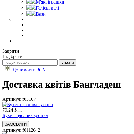
М'які іграшки
Гелієві кулі
Вази
Закрити
Підібрати
Допомогти ЗСУ
Доставка квітів Бангладеш
Артикул: f03107
79.24 $
Букет щаслива зустріч
Артикул: f01126_2