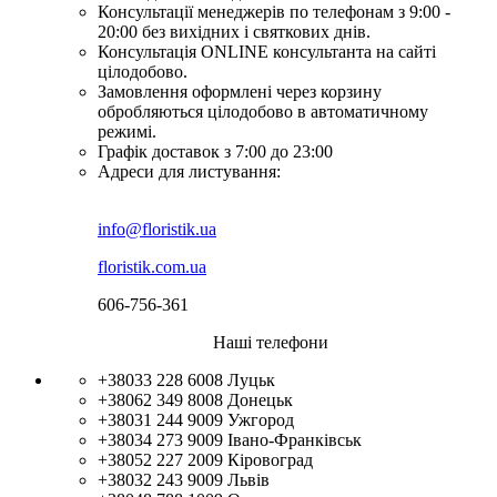
Консультації менеджерів по телефонам з 9:00 -
20:00 без вихідних і святкових днів.
Консультація ONLINE консультанта на сайті
цілодобово.
Замовлення оформлені через корзину
обробляються цілодобово в автоматичному
режимі.
Графік доставок з 7:00 до 23:00
Адреси для листування:
info@floristik.ua
floristik.com.ua
606-756-361
Наші телефони
+38033 228 6008
Луцьк
+38062 349 8008
Донецьк
+38031 244 9009
Ужгород
+38034 273 9009
Івано-Франківськ
+38052 227 2009
Кіровоград
+38032 243 9009
Львів