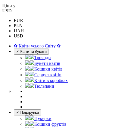
Цiни у
USD
EUR
PLN
UAH
USD
✿ Квіти усього Світу ✿
✓ Квіти та букети
Троянди
Букети квітів
Кошики квітів
Серця з квітів
Квіти в коробках
Тюльпани
✓ Подарунки
Цукерки
Кошики фруктів