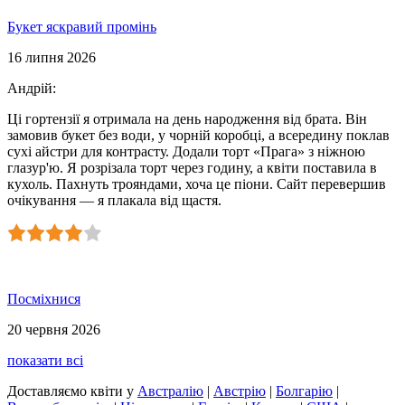
Букет яскравий промінь
16 липня 2026
Андрій
:
Ці гортензії я отримала на день народження від брата. Він
замовив букет без води, у чорній коробці, а всередину поклав
сухі айстри для контрасту. Додали торт «Прага» з ніжною
глазур'ю. Я розрізала торт через годину, а квіти поставила в
кухоль. Пахнуть трояндами, хоча це піони. Сайт перевершив
очікування — я плакала від щастя.
Посміхнися
20 червня 2026
показати всі
Доставляємо квіти
у
Австралію
|
Австрію
|
Болгарію
|