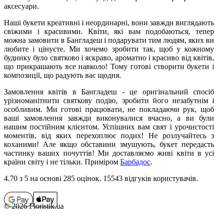
аксесуари.
Наші букети креативні і неординарні, вони завжди виглядають
свіжими і красивими. Квіти, які вам подобаються, тепер
можна замовити в Бангладеш і подарувати тим людям, яких ви
любите і цінуєте. Ми хочемо зробити так, щоб у кожному
будинку було святково і яскраво, ароматно і красиво від квітів,
що прикрашають все навколо! Тому готові створити букети і
композиції, що радують вас щодня.
Замовлення квітів в Бангладеш - це оригінальний спосіб
урізноманітнити святкову подію, зробити його незабутнім і
особливим. Ми готові працювати, не покладаючи рук, щоб
ваші замовлення завжди виконувалися вчасно, а ви були
нашим постійним клієнтом. Успішних вам свят і урочистості
моментів, від яких перехоплює подих!
Не розлучайтесь з
коханими! Але якщо обставини змушують, букет передасть
частинку ваших почуттів! Ми доставляємо живі квіти в усі
країни світу і не тільки. Приміром
Барбадос
.
4.70
з 5 на основi 285 оцiнок. 15543 відгуків користувачiв.
© 2026 Floristik.ua