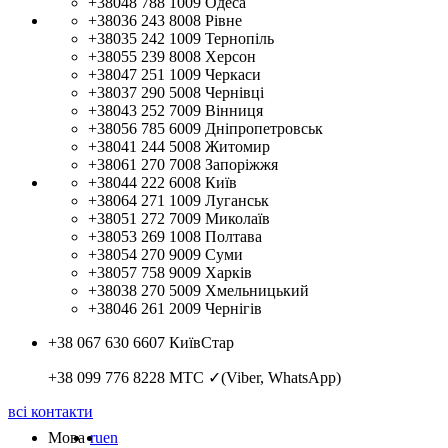
+38048 788 1009
Одеса
+38036 243 8008
Рівне
+38035 242 1009
Тернопіль
+38055 239 8008
Херсон
+38047 251 1009
Черкаси
+38037 290 5008
Чернівці
+38043 252 7009
Вінниця
+38056 785 6009
Дніпропетровськ
+38041 244 5008
Житомир
+38061 270 7008
Запоріжжя
+38044 222 6008
Київ
+38064 271 1009
Луганськ
+38051 272 7009
Миколаїв
+38053 269 1008
Полтава
+38054 270 9009
Суми
+38057 758 9009
Харків
+38038 270 5009
Хмельницький
+38046 261 2009
Чернігів
+38 067 630 6607
КиївСтар
+38 099 776 8228
МТС ✓(Viber, WhatsApp)
всі контакти
Мова
ru
en