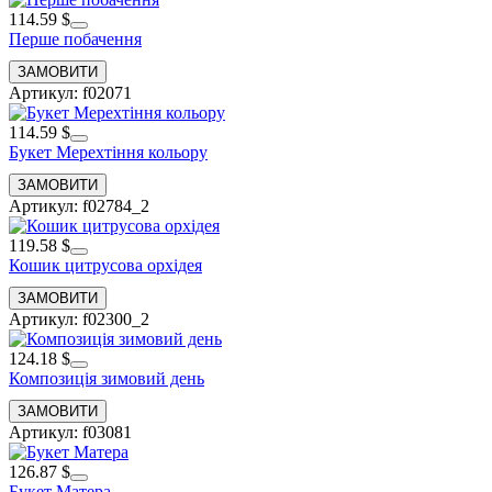
114.59 $
Перше побачення
Артикул: f02071
114.59 $
Букет Мерехтіння кольору
Артикул: f02784_2
119.58 $
Кошик цитрусова орхідея
Артикул: f02300_2
124.18 $
Композиція зимовий день
Артикул: f03081
126.87 $
Букет Матера