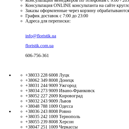
Консультации менеджеров по телефонам с 9:00 - 20
Консультация ONLINE консультанта на сайте кругл
Заказы оформленные через корзину обрабатываются
График доставок с 7:00 до 23:00
Адреса для переписки:
info@floristik.ua
floristik.com.ua
606-756-361
+38033 228 6008
Луцк
+38062 349 8008
Донецк
+38031 244 9009
Ужгород
+38034 273 9009
Ивано-Франковск
+38052 227 2009
Кировоград
+38032 243 9009
Львов
+38048 788 1009
Одесса
+38036 243 8008
Ровно
+38035 242 1009
Тернополь
+38055 239 8008
Херсон
+38047 251 1009
Черкассы