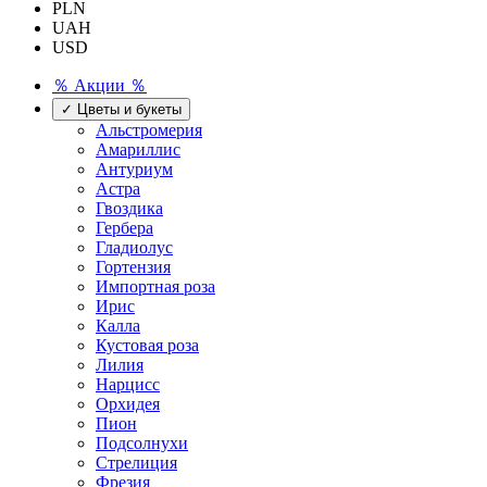
PLN
UAH
USD
％ Акции ％
✓ Цветы и букеты
Альстромерия
Амариллис
Антуриум
Астра
Гвоздика
Гербера
Гладиолус
Гортензия
Импортная роза
Ирис
Калла
Кустовая роза
Лилия
Нарцисс
Орхидея
Пион
Подсолнухи
Стрелиция
Фрезия