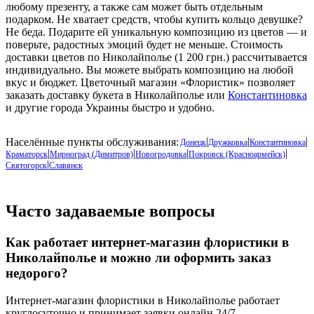
любому презенту, а также сам может быть отдельным
подарком. Не хватает средств, чтобы купить кольцо девушке?
Не беда. Подарите ей уникальную композицию из цветов — и
поверьте, радостных эмоций будет не меньше. Стоимость
доставки цветов по Николайполье (1 200 грн.) рассчитывается
индивидуально. Вы можете выбрать композицию на любой
вкус и бюджет. Цветочный магазин «Флористик» позволяет
заказать доставку букета в Николайполье или
Константиновка
и другие города Украины быстро и удобно.
|
|
|
Населённые пункты обслуживания:
Донецк
Дружковка
Константиновка
|
|
|
|
Краматорск
Мирноград (Димитров)
Новогродовка
Покровск (Красноармейск)
|
Святогорск
Славянск
Часто задаваемые вопросы
Как работает интернет-магазин флористики в
Николайполье
и можно ли оформить заказ
недорого?
Интернет-магазин флористики в
Николайполье
работает
круглосуточно и принимает заявки онлайн 24/7.