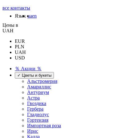
все контакты
Язык
ua
en
Цены в
UAH
EUR
PLN
UAH
USD
％ Акции ％
✓ Цветы и букеты
Альстромерия
Амариллис
Антуриум
Астра
Гвоздика
Гербера
Гладиолус
Гортензия
Импортная роза
Ирис
Калла