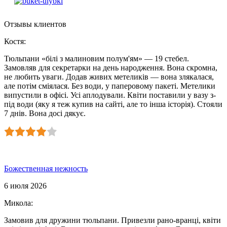
Отзывы клиентов
Костя
:
Тюльпани «білі з малиновим полум'ям» — 19 стебел.
Замовляв для секретарки на день народження. Вона скромна,
не любить уваги. Додав живих метеликів — вона злякалася,
але потім сміялася. Без води, у паперовому пакеті. Метелики
випустили в офісі. Усі аплодували. Квіти поставили у вазу з-
під води (яку я теж купив на сайті, але то інша історія). Стояли
7 днів. Вона досі дякує.
Божественная нежность
6 июля 2026
Микола
:
Замовив для дружини тюльпани. Привезли рано-вранці, квіти