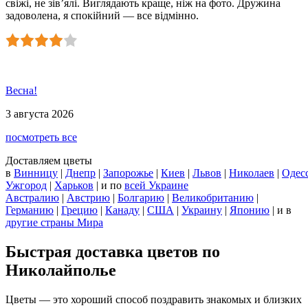
свіжі, не зів’ялі. Виглядають краще, ніж на фото. Дружина
задоволена, я спокійний — все відмінно.
Весна!
3 августа 2026
посмотреть все
Доставляем цветы
в
Винницу
|
Днепр
|
Запорожье
|
Киев
|
Львов
|
Николаев
|
Одес
Ужгород
|
Харьков
| и по
всей Украине
Австралию
|
Австрию
|
Болгарию
|
Великобританию
|
Германию
|
Грецию
|
Канаду
|
США
|
Украину
|
Японию
|
и в
другие страны Мира
Быстрая доставка цветов по
Николайполье
Цветы — это хороший способ поздравить знакомых и близких