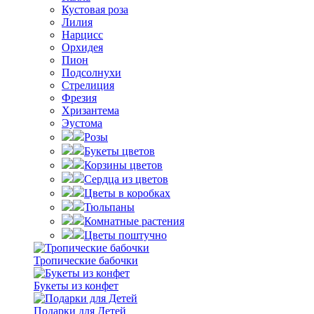
Кустовая роза
Лилия
Нарцисс
Орхидея
Пион
Подсолнухи
Стрелиция
Фрезия
Хризантема
Эустома
Розы
Букеты цветов
Корзины цветов
Сердца из цветов
Цветы в коробках
Тюльпаны
Комнатные растения
Цветы поштучно
Тропические бабочки
Букеты из конфет
Подарки для Детей