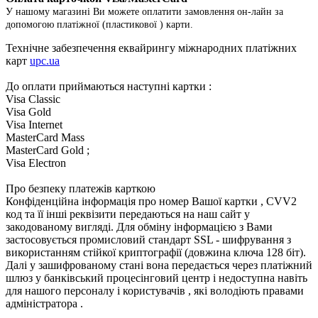
У нашому магазині Ви можете оплатити замовлення он-лайн за
допомогою платіжної (пластикової ) карти.
Технічне забезпечення еквайрингу міжнародних платіжних
карт
upc.ua
До оплати приймаються наступні картки :
Visa Classic
Visa Gold
Visa Internet
MasterCard Mass
MasterCard Gold ;
Visa Electron
Про безпеку платежів карткою
Конфіденційна інформація про номер Вашої картки , CVV2
код та її інші реквізити передаються на наш сайт у
закодованому вигляді. Для обміну інформацією з Вами
застосовується промисловий стандарт SSL - шифрування з
використанням стійкої криптографії (довжина ключа 128 біт).
Далі у зашифрованому стані вона передається через платіжний
шлюз у банківський процесінговий центр і недоступна навіть
для нашого персоналу і користувачів , які володіють правами
адміністратора .