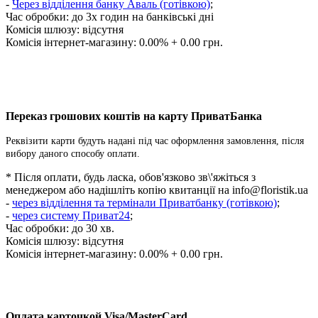
-
Через відділення банку Аваль (готівкою)
;
Час обробки:
до 3х годин на банківські дні
Комісія шлюзу: відсутня
Комісія інтернет-магазину: 0.00% + 0.00 грн.
Переказ грошових коштів на карту ПриватБанка
Реквізити карти будуть надані під час оформлення замовлення, після
вибору даного способу оплати.
* Після оплати, будь ласка, обов'язково зв\'яжіться з
менеджером або надішліть копію квитанції на
info@floristik.ua
-
через відділення та термінали Приватбанку (готівкою)
;
-
через систему Приват24
;
Час обробки: до 30 хв.
Комісія шлюзу: відсутня
Комісія інтернет-магазину: 0.00% + 0.00 грн.
Оплата карточкой Visa/MasterCard