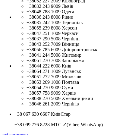
+38052 227 2009
Кіровоград
+38032 243 9009
Львів
+38048 788 1009
Одеса
+38036 243 8008
Рівне
+38035 242 1009
Тернопіль
+38055 239 8008
Херсон
+38047 251 1009
Черкаси
+38037 290 5008
Чернівці
+38043 252 7009
Вінниця
+38056 785 6009
Дніпропетровськ
+38041 244 5008
Житомир
+38061 270 7008
Запоріжжя
+38044 222 6008
Київ
+38064 271 1009
Луганськ
+38051 272 7009
Миколаїв
+38053 269 1008
Полтава
+38054 270 9009
Суми
+38057 758 9009
Харків
+38038 270 5009
Хмельницький
+38046 261 2009
Чернігів
+38 067 630 6607
КиївСтар
+38 099 776 8228
МТС ✓(Viber, WhatsApp)
всі контакти