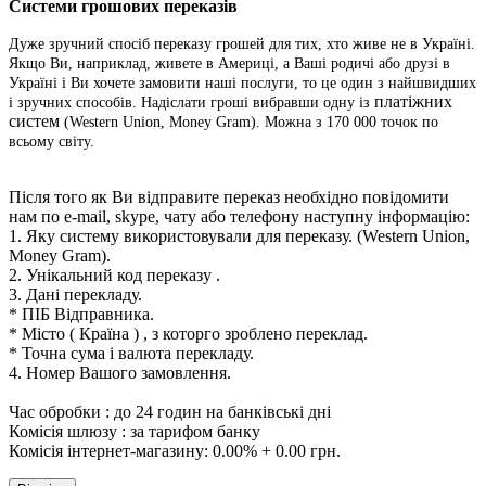
Системи грошових переказів
Дуже зручний спосіб переказу грошей для тих, хто живе не в Україні.
Якщо Ви, наприклад, живете в Америці, а Ваші родичі або друзі в
Україні і Ви хочете замовити наші послуги, то це один з найшвидших
платіжних
і зручних способів. Надіслати гроші вибравши одну із
систем
(Western Union, Money Gram). Можна з 170 000 точок по
всьому світу.
Після того як Ви відправите переказ необхідно повідомити
нам по e-mail, skype, чату або телефону наступну інформацію:
1. Яку систему використовували для переказу.
(Western Union,
Money Gram).
2. Унікальний код переказу .
3. Дані перекладу.
* ПІБ Відправника.
* Місто ( Країна ) , з которго зроблено переклад.
* Точна сума і валюта перекладу.
4. Номер Вашого замовлення.
Час обробки : до 24 годин на банківські дні
Комісія шлюзу : за тарифом банку
Комісія інтернет-магазину: 0.00% + 0.00 грн.