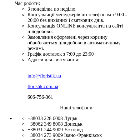
Час роботи:
З понеділка по неділю.
Консультації менеджерів по телефонам з 9:00 -
20:00 без вихідних і святкових днів.
Консультація ONLINE консультанта на сайті
цілодобово.
Замовлення оформлені через корзину
обробляються цілодобово в автоматичному
режимі.
Графік доставок з 7:00 до 23:00
Адреси для листування:
info@floristik.ua
floristik.com.ua
606-756-361
Наші телефони
+38033 228 6008
Луцьк
+38062 349 8008
Донецьк
+38031 244 9009
Ужгород
+38034 273 9009
Івано-Франківськ