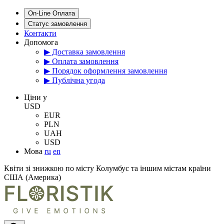
On-Line Оплата
Статус замовлення
Контакти
Допомога
▶ Доставка замовлення
▶ Оплата замовлення
▶ Порядок оформлення замовлення
▶ Публічна угода
Цiни у
USD
EUR
PLN
UAH
USD
Мова
ru
en
Квіти зі знижкою по місту Колумбус та іншим містам країни
США (Америка)