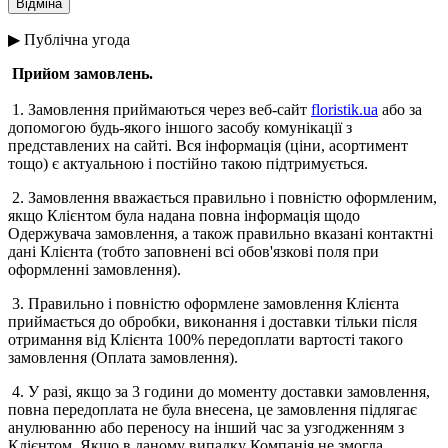
▶ Публічна угода
Прийом замовлень.
1. Замовлення приймаються через веб-сайт
floristik.ua
або за
допомогою будь-якого іншого засобу комунікації з
представлених на сайті. Вся інформація (ціни, асортимент
тощо) є актуальною і постійно такою підтримується.
2. Замовлення вважається правильно і повністю оформленим,
якщо Клієнтом була надана повна інформація щодо
Одержувача замовлення, а також правильно вказані контактні
дані Клієнта (тобто заповнені всі обов'язкові поля при
оформленні замовлення).
3. Правильно і повністю оформлене замовлення Клієнта
приймається до обробки, виконання і доставки тільки після
отримання від Клієнта 100% передоплати вартості такого
замовлення (Оплата замовлення).
4. У разі, якщо за 3 години до моменту доставки замовлення,
повна передоплата не була внесена, це замовлення підлягає
анулюванню або переносу на інший час за узгодженням з
Клієнтом. Якщо в даному випадку Компанія не змогла