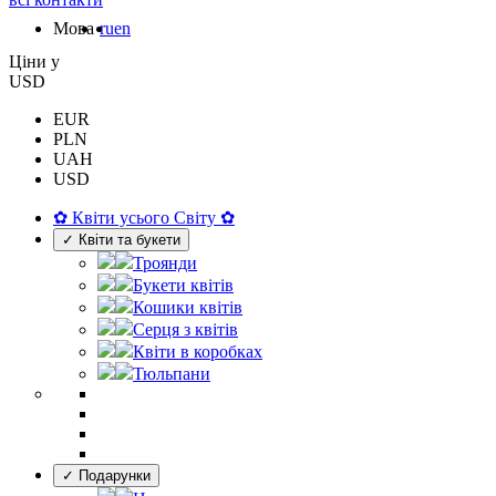
Мова
ru
en
Цiни у
USD
EUR
PLN
UAH
USD
✿ Квіти усього Світу ✿
✓ Квіти та букети
Троянди
Букети квітів
Кошики квітів
Серця з квітів
Квіти в коробках
Тюльпани
✓ Подарунки