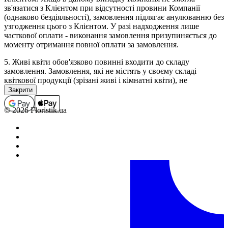
зв'язатися з Клієнтом при відсутності провини Компанії
(однаково бездіяльності), замовлення підлягає анулюванню без
узгодження цього з Клієнтом. У разі надходження лише
часткової оплати - виконання замовлення призупиняється до
моменту отримання повної оплати за замовлення.
5. Живі квіти обов'язково повинні входити до складу
замовлення. Замовлення, які не містять у своєму складі
квіткової продукції (зрізані живі і кімнатні квіти), не
приймаються, а помилково прийняті підлягають анулюванню
(з поверненням коштів, якщо замовлення було оплачено). В
окремих випадках виконання замовлень, які не містять у
© 2026 Floristik.ua
своєму складі квіткової продукції, можливо тільки за
попереднім погодженням з менеджером.
6. Повністю оформленим і прийнятим до виконання,
вважається замовлення зі статусом "Сплачено".
Обробка замовлень.
1. Кожному замовленню присвоюється певний статус, який
свідчить про те на якій стадії оформлення або виконання
знаходиться замовлення в даний момент часу.