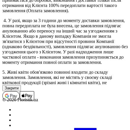
приймається до обробки, виконання і доставки тільки після
отримання від Клієнта 100% передоплати вартості такого
замовлення (Оплата замовлення).
4. У разі, якщо за 3 години до моменту доставки замовлення,
повна передоплата не була внесена, це замовлення підлягає
анулюванню або переносу на інший час за узгодженням з
Клієнтом. Якщо в даному випадку Компанія не змогла
зв'язатися з Клієнтом при відсутності провини Компанії
(однаково бездіяльності), замовлення підлягає анулюванню без
узгодження цього з Клієнтом. У разі надходження лише
часткової оплати - виконання замовлення призупиняється до
моменту отримання повної оплати за замовлення.
5. Живі квіти обов'язково повинні входити до складу
замовлення. Замовлення, які не містять у своєму складі
квіткової продукції (зрізані живі і кімнатні квіти), не
приймаються, а помилково прийняті підлягають анулюванню
(з поверненням коштів, якщо замовлення було оплачено). В
окремих випадках виконання замовлень, які не містять у
© 2026 Floristik.ua
своєму складі квіткової продукції, можливо тільки за
попереднім погодженням з менеджером.
6. Повністю оформленим і прийнятим до виконання,
вважається замовлення зі статусом "Сплачено".