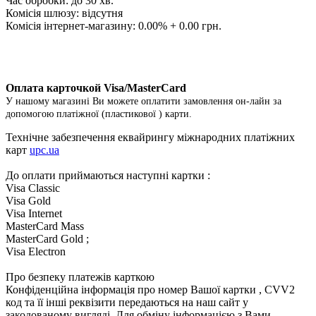
Час обробки: до 30 хв.
Комісія шлюзу: відсутня
Комісія інтернет-магазину: 0.00% + 0.00 грн.
Оплата карточкой Visa/MasterCard
У нашому магазині Ви можете оплатити замовлення он-лайн за
допомогою платіжної (пластикової ) карти.
Технічне забезпечення еквайрингу міжнародних платіжних
карт
upc.ua
До оплати приймаються наступні картки :
Visa Classic
Visa Gold
Visa Internet
MasterCard Mass
MasterCard Gold ;
Visa Electron
Про безпеку платежів карткою
Конфіденційна інформація про номер Вашої картки , CVV2
код та її інші реквізити передаються на наш сайт у
закодованому вигляді. Для обміну інформацією з Вами