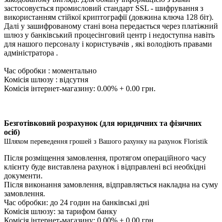
застосовується промисловий стандарт SSL - шифрування з
використанням стійкої криптографії (довжина ключа 128 біт).
Далі у зашифрованому стані вона передається через платіжний
шлюз у банківський процесінговий центр і недоступна навіть
для нашого персоналу і користувачів , які володіють правами
адміністратора .
Час обробки : моментально
Комісія шлюзу : відсутня
Комісія інтернет-магазину: 0.00% + 0.00 грн.
Безготівковий розрахунок (для юридичних та фізичних
осіб)
Шляхом переведення грошей з Вашого рахунку на рахунок Floristik
Після розміщення замовлення, протягом операційного часу
клієнту буде виставлена ​​рахунок і відправлені всі необхідні
документи.
Після виконання замовлення, відправляється накладна на суму
замовлення.
Час обробки: до 24 годин на банківські дні
Комісія шлюзу: за тарифом банку
Комісія інтернет-магазину: 0.00% + 0.00 грн.