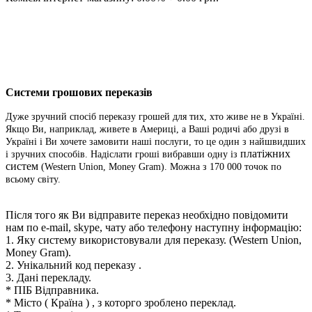
Системи грошових переказів
Дуже зручний спосіб переказу грошей для тих, хто живе не в Україні.
Якщо Ви, наприклад, живете в Америці, а Ваші родичі або друзі в
Україні і Ви хочете замовити наші послуги, то це один з найшвидших
платіжних
і зручних способів. Надіслати гроші вибравши одну із
систем
(Western Union, Money Gram). Можна з 170 000 точок по
всьому світу.
Після того як Ви відправите переказ необхідно повідомити
нам по e-mail, skype, чату або телефону наступну інформацію:
1. Яку систему використовували для переказу.
(Western Union,
Money Gram).
2. Унікальний код переказу .
3. Дані перекладу.
* ПІБ Відправника.
* Місто ( Країна ) , з которго зроблено переклад.