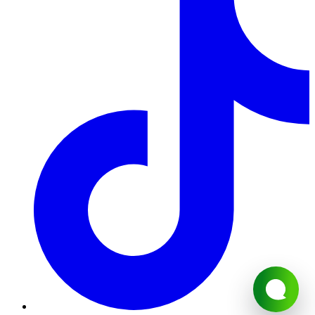
Обробка замовлень.
1. Кожному замовленню присвоюється певний статус, який
свідчить про те на якій стадії оформлення або виконання
знаходиться замовлення в даний момент часу.
2. Статуси замовлень змінюються цілодобово в
автоматичному режимі. У зв'язку з великим навантаженням,
статуси замовлень на 14 лютого і 8 березня,новий рік
змінюються протягом 48 годин з моменту встановленої дати
його виконання.
3. Безпосереднє комплектування замовлення виконується за
кілька годин до зазначеного клієнтом часу доставки, якщо
замовлення було повністю оформлено, оплачено і прийнято у
роботу.
4. Клієнт може змінювати будь-яку інформаційну частину
замовлення до моменту підготовки замовлення (див. П.3.3) за
погодженням з Компанією. Зміни в замовленні, вважаються
узгодженими, після письмового підтвердження з боку
Компанії.