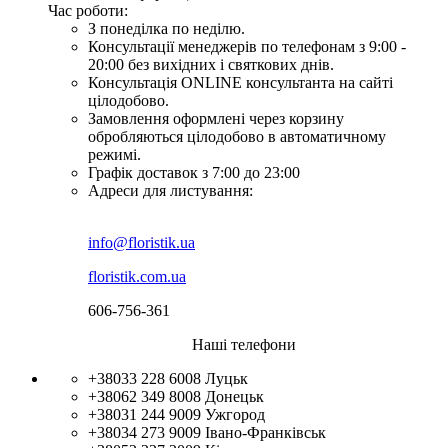
Час роботи:
З понеділка по неділю.
Консультації менеджерів по телефонам з 9:00 -
20:00 без вихідних і святкових днів.
Консультація ONLINE консультанта на сайті
цілодобово.
Замовлення оформлені через корзину
обробляються цілодобово в автоматичному
режимі.
Графік доставок з 7:00 до 23:00
Адреси для листування:
info@floristik.ua
floristik.com.ua
606-756-361
Наші телефони
+38033 228 6008
Луцьк
+38062 349 8008
Донецьк
+38031 244 9009
Ужгород
+38034 273 9009
Івано-Франківськ