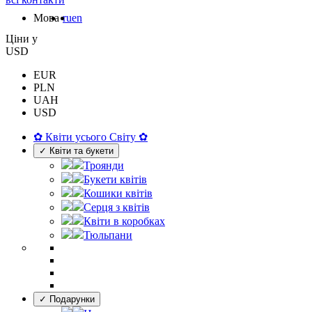
Мова
ru
en
Цiни у
USD
EUR
PLN
UAH
USD
✿ Квіти усього Світу ✿
✓ Квіти та букети
Троянди
Букети квітів
Кошики квітів
Серця з квітів
Квіти в коробках
Тюльпани
✓ Подарунки