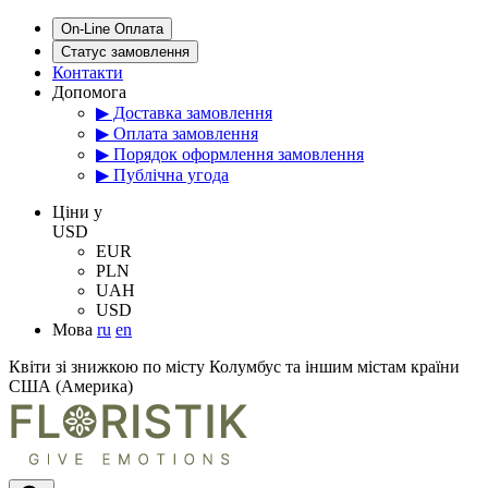
On-Line Оплата
Статус замовлення
Контакти
Допомога
▶ Доставка замовлення
▶ Оплата замовлення
▶ Порядок оформлення замовлення
▶ Публічна угода
Цiни у
USD
EUR
PLN
UAH
USD
Мова
ru
en
Квіти зі знижкою по місту Колумбус та іншим містам країни
США (Америка)