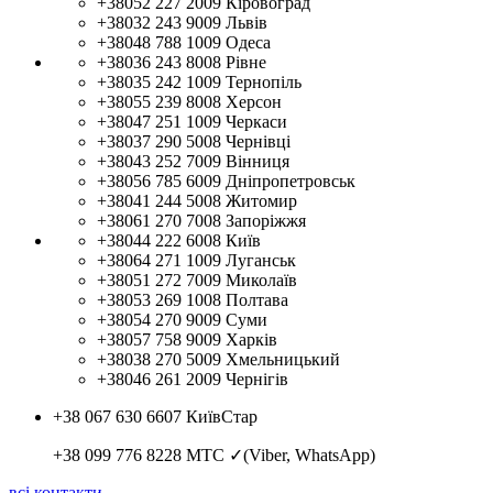
+38052 227 2009
Кіровоград
+38032 243 9009
Львів
+38048 788 1009
Одеса
+38036 243 8008
Рівне
+38035 242 1009
Тернопіль
+38055 239 8008
Херсон
+38047 251 1009
Черкаси
+38037 290 5008
Чернівці
+38043 252 7009
Вінниця
+38056 785 6009
Дніпропетровськ
+38041 244 5008
Житомир
+38061 270 7008
Запоріжжя
+38044 222 6008
Київ
+38064 271 1009
Луганськ
+38051 272 7009
Миколаїв
+38053 269 1008
Полтава
+38054 270 9009
Суми
+38057 758 9009
Харків
+38038 270 5009
Хмельницький
+38046 261 2009
Чернігів
+38 067 630 6607
КиївСтар
+38 099 776 8228
МТС ✓(Viber, WhatsApp)
всі контакти