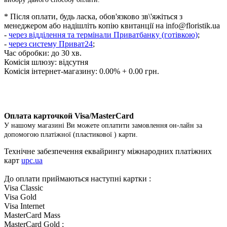
* Після оплати, будь ласка, обов'язково зв\'яжіться з
менеджером або надішліть копію квитанції на
info@floristik.ua
-
через відділення та термінали Приватбанку (готівкою)
;
-
через систему Приват24
;
Час обробки: до 30 хв.
Комісія шлюзу: відсутня
Комісія інтернет-магазину: 0.00% + 0.00 грн.
Оплата карточкой Visa/MasterCard
У нашому магазині Ви можете оплатити замовлення он-лайн за
допомогою платіжної (пластикової ) карти.
Технічне забезпечення еквайрингу міжнародних платіжних
карт
upc.ua
До оплати приймаються наступні картки :
Visa Classic
Visa Gold
Visa Internet
MasterCard Mass
MasterCard Gold ;