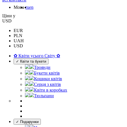
Мова
ru
en
Цiни у
USD
EUR
PLN
UAH
USD
✿ Квіти усього Світу ✿
✓ Квіти та букети
Троянди
Букети квітів
Кошики квітів
Серця з квітів
Квіти в коробках
Тюльпани
✓ Подарунки