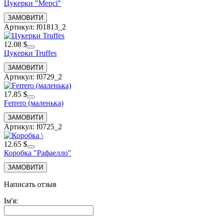
Цукерки "Мерсі"
Артикул: f01813_2
12.08 $
Цукерки Truffes
Артикул: f0729_2
17.85 $
Ferrero (маленька)
Артикул: f0725_2
12.65 $
Коробка "Рафаелло"
Написать отзыв
Ім'я: