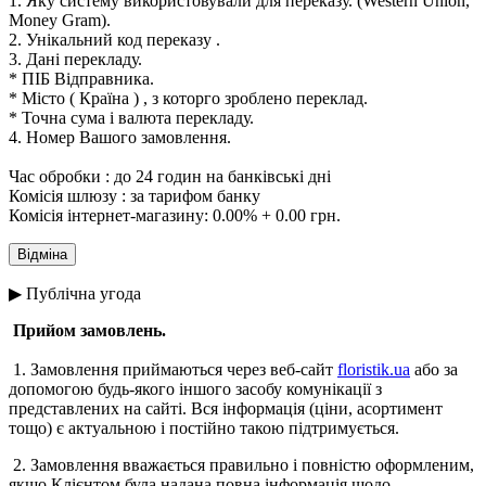
1. Яку систему використовували для переказу.
(Western Union,
Money Gram).
2. Унікальний код переказу .
3. Дані перекладу.
* ПІБ Відправника.
* Місто ( Країна ) , з которго зроблено переклад.
* Точна сума і валюта перекладу.
4. Номер Вашого замовлення.
Час обробки : до 24 годин на банківські дні
Комісія шлюзу : за тарифом банку
Комісія інтернет-магазину: 0.00% + 0.00 грн.
▶ Публічна угода
Прийом замовлень.
1. Замовлення приймаються через веб-сайт
floristik.ua
або за
допомогою будь-якого іншого засобу комунікації з
представлених на сайті. Вся інформація (ціни, асортимент
тощо) є актуальною і постійно такою підтримується.
2. Замовлення вважається правильно і повністю оформленим,
якщо Клієнтом була надана повна інформація щодо