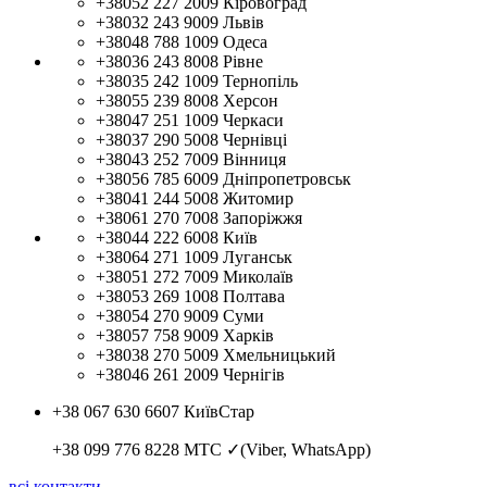
+38052 227 2009
Кіровоград
+38032 243 9009
Львів
+38048 788 1009
Одеса
+38036 243 8008
Рівне
+38035 242 1009
Тернопіль
+38055 239 8008
Херсон
+38047 251 1009
Черкаси
+38037 290 5008
Чернівці
+38043 252 7009
Вінниця
+38056 785 6009
Дніпропетровськ
+38041 244 5008
Житомир
+38061 270 7008
Запоріжжя
+38044 222 6008
Київ
+38064 271 1009
Луганськ
+38051 272 7009
Миколаїв
+38053 269 1008
Полтава
+38054 270 9009
Суми
+38057 758 9009
Харків
+38038 270 5009
Хмельницький
+38046 261 2009
Чернігів
+38 067 630 6607
КиївСтар
+38 099 776 8228
МТС ✓(Viber, WhatsApp)
всі контакти