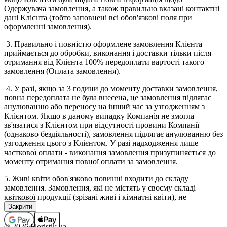
Одержувача замовлення, а також правильно вказані контактні
дані Клієнта (тобто заповнені всі обов'язкові поля при
оформленні замовлення).
3. Правильно і повністю оформлене замовлення Клієнта
приймається до обробки, виконання і доставки тільки після
отримання від Клієнта 100% передоплати вартості такого
замовлення (Оплата замовлення).
4. У разі, якщо за 3 години до моменту доставки замовлення,
повна передоплата не була внесена, це замовлення підлягає
анулюванню або переносу на інший час за узгодженням з
Клієнтом. Якщо в даному випадку Компанія не змогла
зв'язатися з Клієнтом при відсутності провини Компанії
(однаково бездіяльності), замовлення підлягає анулюванню без
узгодження цього з Клієнтом. У разі надходження лише
часткової оплати - виконання замовлення призупиняється до
моменту отримання повної оплати за замовлення.
5. Живі квіти обов'язково повинні входити до складу
замовлення. Замовлення, які не містять у своєму складі
квіткової продукції (зрізані живі і кімнатні квіти), не
приймаються, а помилково прийняті підлягають анулюванню
(з поверненням коштів, якщо замовлення було оплачено). В
окремих випадках виконання замовлень, які не містять у
© 2026 Floristik.ua