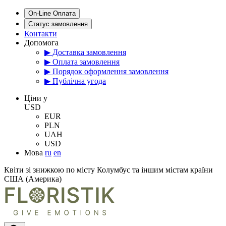
On-Line Оплата
Статус замовлення
Контакти
Допомога
▶ Доставка замовлення
▶ Оплата замовлення
▶ Порядок оформлення замовлення
▶ Публічна угода
Цiни у
USD
EUR
PLN
UAH
USD
Мова
ru
en
Квіти зі знижкою по місту Колумбус та іншим містам країни
США (Америка)