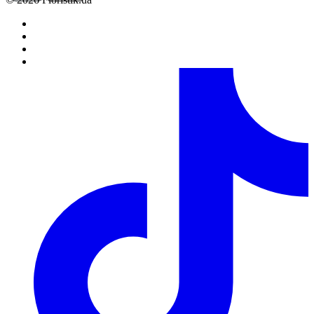
своєму складі квіткової продукції, можливо тільки за
попереднім погодженням з менеджером.
6. Повністю оформленим і прийнятим до виконання,
вважається замовлення зі статусом "Сплачено".
Обробка замовлень.
1. Кожному замовленню присвоюється певний статус, який
свідчить про те на якій стадії оформлення або виконання
знаходиться замовлення в даний момент часу.
2. Статуси замовлень змінюються цілодобово в
автоматичному режимі. У зв'язку з великим навантаженням,
статуси замовлень на 14 лютого і 8 березня,новий рік
змінюються протягом 48 годин з моменту встановленої дати
його виконання.
3. Безпосереднє комплектування замовлення виконується за
кілька годин до зазначеного клієнтом часу доставки, якщо
замовлення було повністю оформлено, оплачено і прийнято у
роботу.