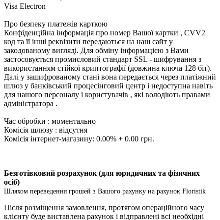
Visa Electron
Про безпеку платежів карткою
Конфіденційна інформація про номер Вашої картки , CVV2
код та її інші реквізити передаються на наш сайт у
закодованому вигляді. Для обміну інформацією з Вами
застосовується промисловий стандарт SSL - шифрування з
використанням стійкої криптографії (довжина ключа 128 біт).
Далі у зашифрованому стані вона передається через платіжний
шлюз у банківський процесінговий центр і недоступна навіть
для нашого персоналу і користувачів , які володіють правами
адміністратора .
Час обробки : моментально
Комісія шлюзу : відсутня
Комісія інтернет-магазину: 0.00% + 0.00 грн.
Безготівковий розрахунок (для юридичних та фізичних
осіб)
Шляхом переведення грошей з Вашого рахунку на рахунок Floristik
Після розміщення замовлення, протягом операційного часу
клієнту буде виставлена ​​рахунок і відправлені всі необхідні