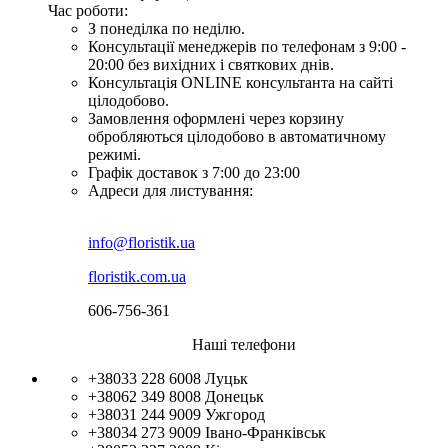
Час роботи:
З понеділка по неділю.
Консультації менеджерів по телефонам з 9:00 -
20:00 без вихідних і святкових днів.
Консультація ONLINE консультанта на сайті
цілодобово.
Замовлення оформлені через корзину
обробляються цілодобово в автоматичному
режимі.
Графік доставок з 7:00 до 23:00
Адреси для листування:
info@floristik.ua
floristik.com.ua
606-756-361
Наші телефони
+38033 228 6008
Луцьк
+38062 349 8008
Донецьк
+38031 244 9009
Ужгород
+38034 273 9009
Івано-Франківськ