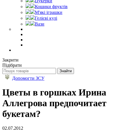
Цукерки
Кошики фруктів
М'які іграшки
Гелієві кулі
Вази
Закрити
Підібрати
Допомогти ЗСУ
Цветы в горшках Ирина
Аллегрова предпочитает
букетам?
02.07.2012