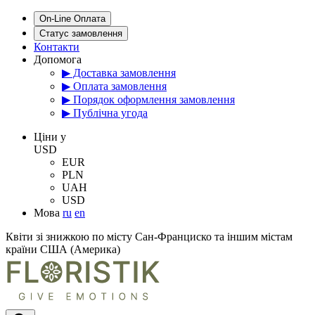
On-Line Оплата
Статус замовлення
Контакти
Допомога
▶ Доставка замовлення
▶ Оплата замовлення
▶ Порядок оформлення замовлення
▶ Публічна угода
Цiни у
USD
EUR
PLN
UAH
USD
Мова
ru
en
Квіти зі знижкою по місту Сан-Франциско та іншим містам
країни США (Америка)