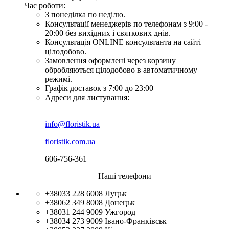
Час роботи:
З понеділка по неділю.
Консультації менеджерів по телефонам з 9:00 -
20:00 без вихідних і святкових днів.
Консультація ONLINE консультанта на сайті
цілодобово.
Замовлення оформлені через корзину
обробляються цілодобово в автоматичному
режимі.
Графік доставок з 7:00 до 23:00
Адреси для листування:
info@floristik.ua
floristik.com.ua
606-756-361
Наші телефони
+38033 228 6008
Луцьк
+38062 349 8008
Донецьк
+38031 244 9009
Ужгород
+38034 273 9009
Івано-Франківськ