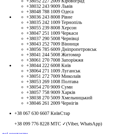
+38052 227 2009
Кіровоград
+38032 243 9009
Львів
+38048 788 1009
Одеса
+38036 243 8008
Рівне
+38035 242 1009
Тернопіль
+38055 239 8008
Херсон
+38047 251 1009
Черкаси
+38037 290 5008
Чернівці
+38043 252 7009
Вінниця
+38056 785 6009
Дніпропетровськ
+38041 244 5008
Житомир
+38061 270 7008
Запоріжжя
+38044 222 6008
Київ
+38064 271 1009
Луганськ
+38051 272 7009
Миколаїв
+38053 269 1008
Полтава
+38054 270 9009
Суми
+38057 758 9009
Харків
+38038 270 5009
Хмельницький
+38046 261 2009
Чернігів
+38 067 630 6607
КиївСтар
+38 099 776 8228
МТС ✓(Viber, WhatsApp)
всі контакти