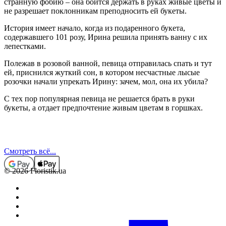
странную фобию – она боится держать в руках живые цветы и
не разрешает поклонникам преподносить ей букеты.
История имеет начало, когда из подаренного букета,
содержавшего 101 розу, Ирина решила принять ванну с их
лепестками.
Полежав в розовой ванной, певица отправилась спать и тут
ей, приснился жуткий сон, в котором несчастные лысые
розочки начали упрекать Ирину: зачем, мол, она их убила?
С тех пор популярная певица не решается брать в руки
букеты, а отдает предпочтение живым цветам в горшках.
Смотреть всё...
© 2026 Floristik.ua