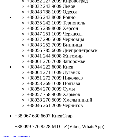
+38052 227 2009
Кировоград
+38032 243 9009
Львов
+38048 788 1009
Одесса
+38036 243 8008
Ровно
+38035 242 1009
Тернополь
+38055 239 8008
Херсон
+38047 251 1009
Черкассы
+38037 290 5008
Черновцы
+38043 252 7009
Винница
+38056 785 6009
Днепропетровск
+38041 244 5008
Житомир
+38061 270 7008
Запорожье
+38044 222 6008
Киев
+38064 271 1009
Луганск
+38051 272 7009
Николаев
+38053 269 1008
Полтава
+38054 270 9009
Сумы
+38057 758 9009
Харьков
+38038 270 5009
Хмельницкий
+38046 261 2009
Чернигов
+38 067 630 6607
КиевСтар
+38 099 776 8228
МТС ✓(Viber, WhatsApp)
все контакты