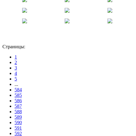
Страницы:
1
2
3
4
5
...
584
585
586
587
588
589
590
591
592