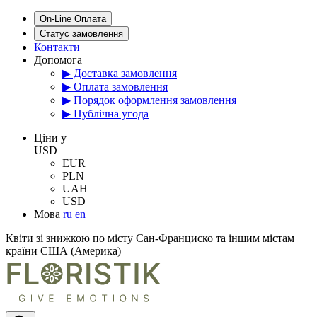
On-Line Оплата
Статус замовлення
Контакти
Допомога
▶ Доставка замовлення
▶ Оплата замовлення
▶ Порядок оформлення замовлення
▶ Публічна угода
Цiни у
USD
EUR
PLN
UAH
USD
Мова
ru
en
Квіти зі знижкою по місту Сан-Франциско та іншим містам
країни США (Америка)