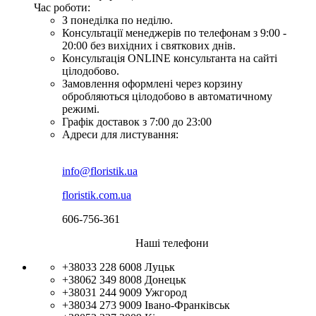
Час роботи:
З понеділка по неділю.
Консультації менеджерів по телефонам з 9:00 -
20:00 без вихідних і святкових днів.
Консультація ONLINE консультанта на сайті
цілодобово.
Замовлення оформлені через корзину
обробляються цілодобово в автоматичному
режимі.
Графік доставок з 7:00 до 23:00
Адреси для листування:
info@floristik.ua
floristik.com.ua
606-756-361
Наші телефони
+38033 228 6008
Луцьк
+38062 349 8008
Донецьк
+38031 244 9009
Ужгород
+38034 273 9009
Івано-Франківськ