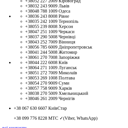
+38052 227 2009
Кіровоград
+38032 243 9009
Львів
+38048 788 1009
Одеса
+38036 243 8008
Рівне
+38035 242 1009
Тернопіль
+38055 239 8008
Херсон
+38047 251 1009
Черкаси
+38037 290 5008
Чернівці
+38043 252 7009
Вінниця
+38056 785 6009
Дніпропетровськ
+38041 244 5008
Житомир
+38061 270 7008
Запоріжжя
+38044 222 6008
Київ
+38064 271 1009
Луганськ
+38051 272 7009
Миколаїв
+38053 269 1008
Полтава
+38054 270 9009
Суми
+38057 758 9009
Харків
+38038 270 5009
Хмельницький
+38046 261 2009
Чернігів
+38 067 630 6607
КиївСтар
+38 099 776 8228
МТС ✓(Viber, WhatsApp)
всі контакти