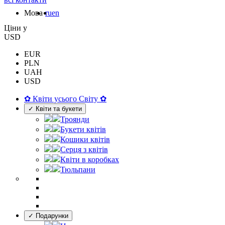
Мова
ru
en
Цiни у
USD
EUR
PLN
UAH
USD
✿ Квіти усього Світу ✿
✓ Квіти та букети
Троянди
Букети квітів
Кошики квітів
Серця з квітів
Квіти в коробках
Тюльпани
✓ Подарунки