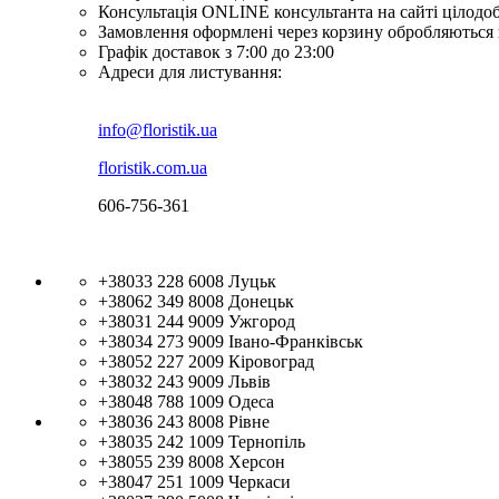
Консультація ONLINE консультанта на сайті цілодо
Замовлення оформлені через корзину обробляються 
Графік доставок з 7:00 до 23:00
Адреси для листування:
info@floristik.ua
floristik.com.ua
606-756-361
+38033 228 6008
Луцьк
+38062 349 8008
Донецьк
+38031 244 9009
Ужгород
+38034 273 9009
Івано-Франківськ
+38052 227 2009
Кіровоград
+38032 243 9009
Львів
+38048 788 1009
Одеса
+38036 243 8008
Рівне
+38035 242 1009
Тернопіль
+38055 239 8008
Херсон
+38047 251 1009
Черкаси