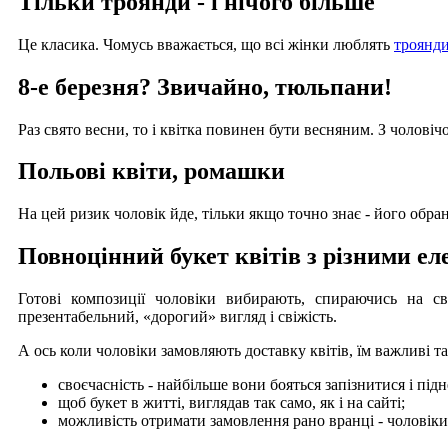
Тільки троянди - і нічого більше
Це класика. Чомусь вважається, що всі жінки люблять
троянд
8-е березня? Звичайно, тюльпани!
Раз свято весни, то і квітка повинен бути весняним. З чолові
Польові квіти, ромашки
На цей ризик чоловік йде, тільки якщо точно знає - його обрани
Повноцінний букет квітів з різними е
Готові композиції чоловіки вибирають, спираючись на св
презентабельний, «дорогий» вигляд і свіжість.
А ось коли чоловіки замовляють доставку квітів, їм важливі т
своєчасність - найбільше вони бояться запізнитися і під
щоб букет в житті, виглядав так само, як і на сайті;
можливість отримати замовлення рано вранці - чоловік