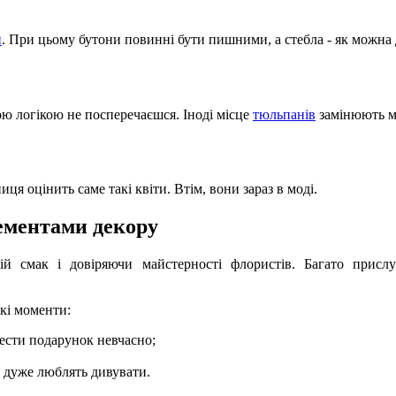
и
. При цьому бутони повинні бути пишними, а стебла - як можна д
чою логікою не посперечаєшся. Іноді місце
тюльпанів
замінюють мі
ця оцінить саме такі квіти. Втім, вони зараз в моді.
лементами декору
ій смак і довіряючи майстерності флористів. Багато прислух
акі моменти:
нести подарунок невчасно;
и дуже люблять дивувати.