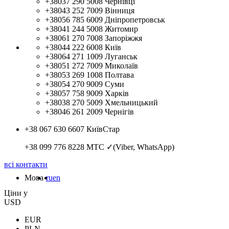
+38037 290 5008
Чернівці
+38043 252 7009
Вінниця
+38056 785 6009
Дніпропетровськ
+38041 244 5008
Житомир
+38061 270 7008
Запоріжжя
+38044 222 6008
Київ
+38064 271 1009
Луганськ
+38051 272 7009
Миколаїв
+38053 269 1008
Полтава
+38054 270 9009
Суми
+38057 758 9009
Харків
+38038 270 5009
Хмельницький
+38046 261 2009
Чернігів
+38 067 630 6607
КиївСтар
+38 099 776 8228
МТС ✓(Viber, WhatsApp)
всі контакти
Мова
ru
en
Цiни у
USD
EUR
PLN