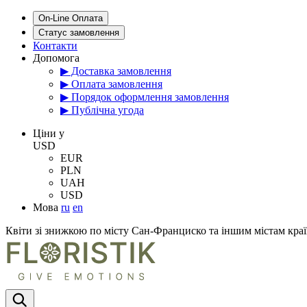
On-Line Оплата
Статус замовлення
Контакти
Допомога
▶ Доставка замовлення
▶ Оплата замовлення
▶ Порядок оформлення замовлення
▶ Публічна угода
Цiни у
USD
EUR
PLN
UAH
USD
Мова
ru
en
Квіти зі знижкою по місту Сан-Франциско та іншим містам кр