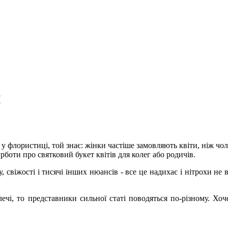
и
у флористиці, той знає: жінки частіше замовляють квіти, ніж чо
рботи про святковий букет квітів для колег або родичів.
у, свіжості і тисячі інших нюансів - все це надихає і нітрохи не
лечі, то представники сильної статі поводяться по-різному. Хо