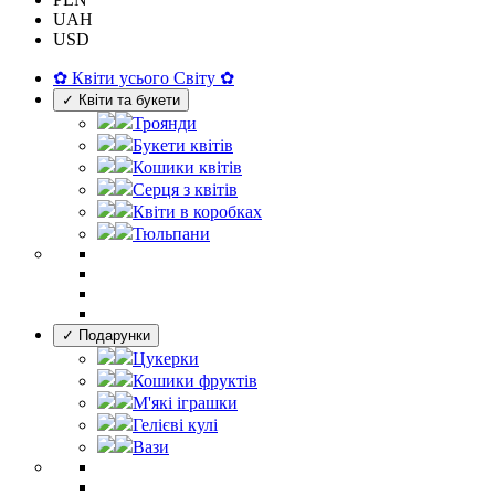
UAH
USD
✿ Квіти усього Світу ✿
✓ Квіти та букети
Троянди
Букети квітів
Кошики квітів
Серця з квітів
Квіти в коробках
Тюльпани
✓ Подарунки
Цукерки
Кошики фруктів
М'які іграшки
Гелієві кулі
Вази